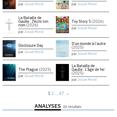
par
Josué Morel
par
Josué Morel
La Bataille de
Gaulle : J’écris ton
Toy Story 5
(2026)
nom
(2026)
par
Josué Morel
par
Josué Morel
D’un monde à l’autre
Disclosure Day
(2025)
par
Josué Morel
par
Josué Morel
La Bataille de
The Plague
(2025)
Gaulle : L’âge de fer
(2025)
par
Josué Morel
par
Josué Morel
1
2
…
47
→
ANALYSES
40 résultats