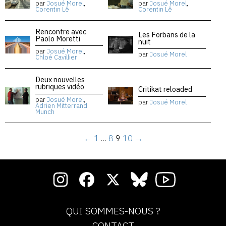
par
Josué Morel
,
par
Josué Morel
,
Corentin Lê
Corentin Lê
Rencontre avec
Les Forbans de la
Paolo Moretti
nuit
par
Josué Morel
,
par
Josué Morel
Chloé Cavillier
Deux nouvelles
rubriques vidéo
Critikat reloaded
par
Josué Morel
,
par
Josué Morel
Adrien Mitterrand
Munch
←
1
…
8
9
10
→
QUI SOMMES-NOUS ?
CONTACT