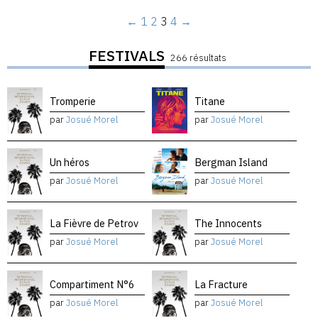
←
1
2
3
4
→
FESTIVALS
266 résultats
Tromperie
Titane
par
Josué Morel
par
Josué Morel
Un héros
Bergman Island
par
Josué Morel
par
Josué Morel
La Fièvre de Petrov
The Innocents
par
Josué Morel
par
Josué Morel
Compartiment N°6
La Fracture
par
Josué Morel
par
Josué Morel