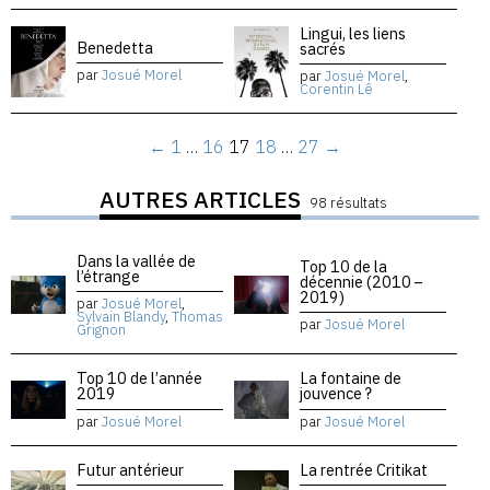
Lingui, les liens
Benedetta
sacrés
par
Josué Morel
par
Josué Morel
,
Corentin Lê
←
1
…
16
17
18
…
27
→
AUTRES ARTICLES
98 résultats
Dans la vallée de
Top 10 de la
l’étrange
décennie (2010 –
2019)
par
Josué Morel
,
Sylvain Blandy
,
Thomas
par
Josué Morel
Grignon
Top 10 de l’année
La fontaine de
2019
jouvence ?
par
Josué Morel
par
Josué Morel
Futur antérieur
La rentrée Critikat