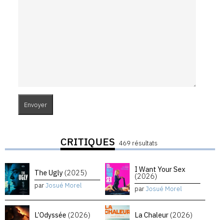
CRITIQUES
469 résultats
I Want Your Sex
The Ugly
(2025)
(2026)
par
Josué Morel
par
Josué Morel
L’Odyssée
(2026)
La Chaleur
(2026)