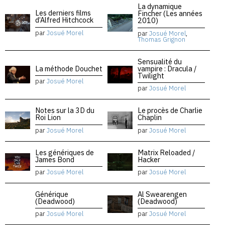
La dynamique
Les derniers films
Fincher (Les années
d’Alfred Hitchcock
2010)
par
Josué Morel
par
Josué Morel
,
Thomas Grignon
Sensualité du
La méthode Douchet
vampire : Dracula /
Twilight
par
Josué Morel
par
Josué Morel
Notes sur la 3D du
Le procès de Charlie
Roi Lion
Chaplin
par
Josué Morel
par
Josué Morel
Les génériques de
Matrix Reloaded /
James Bond
Hacker
par
Josué Morel
par
Josué Morel
Générique
Al Swearengen
(Deadwood)
(Deadwood)
par
Josué Morel
par
Josué Morel