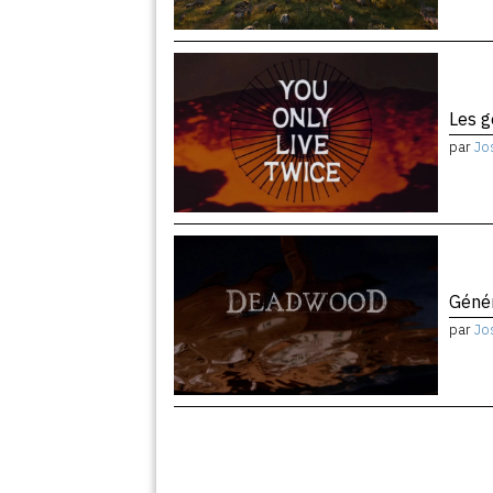
Les 
par
Jo
Géné
par
Jo