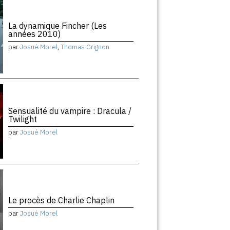
La dynamique Fincher (Les
années 2010)
par
Josué Morel
,
Thomas Grignon
Sensualité du vampire : Dracula /
Twilight
par
Josué Morel
Le procès de Charlie Chaplin
par
Josué Morel