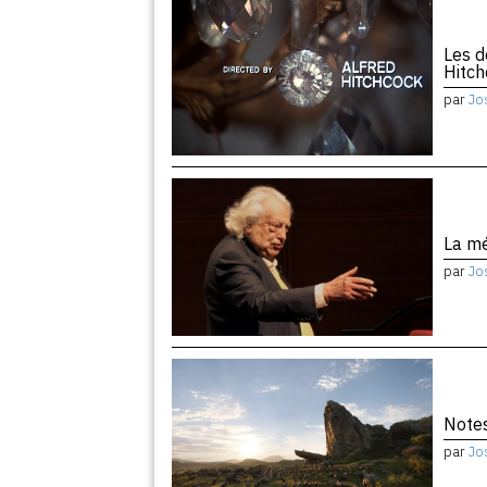
Les d
Hitc
par
Jo
La m
par
Jo
Notes
par
Jo