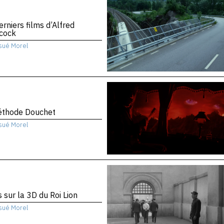
erniers films d’Alfred
hcock
sué Morel
éthode Douchet
sué Morel
 sur la 3D du Roi Lion
sué Morel