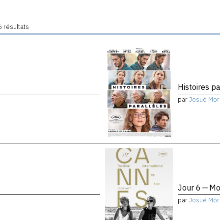
 résultats
Histoires pa
par
Josué Mor
Jour 6 — Mo
par
Josué Mor