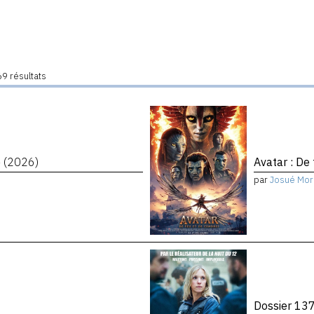
9 résultats
é
(2026)
Avatar : De
par
Josué Mor
Dossier 13