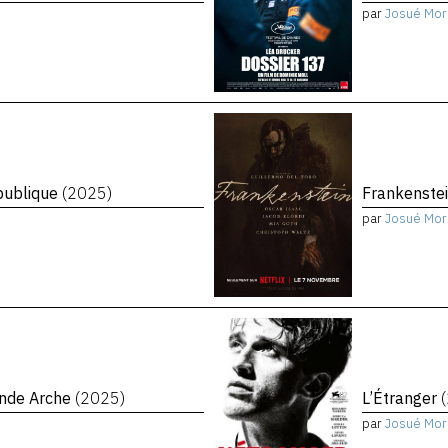
par
Josué Mor
épublique
(2025)
Frankenste
par
Josué Mor
ande Arche
(2025)
L’Étranger
par
Josué Mor