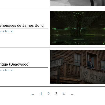
génériques de James Bond
sué Morel
rique (Deadwood)
sué Morel
←
1
2
3
4
→