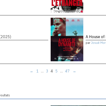
(2025)
A House of
par
Josué Mor
←
1
…
3
4
5
…
47
→
ésultats