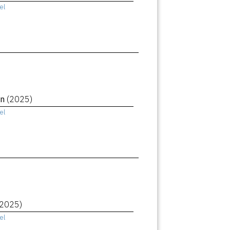
el
in
(2025)
el
(2025)
el