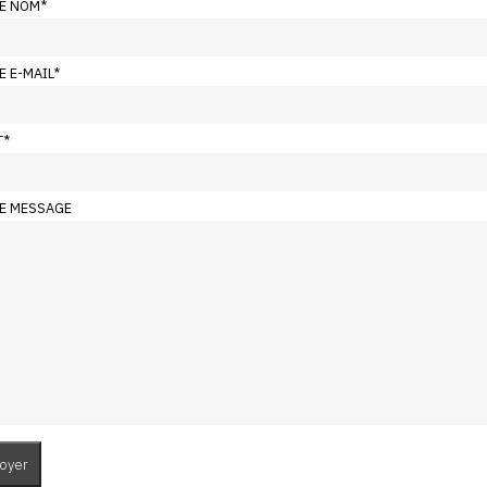
E NOM
*
E E-MAIL
*
T
*
E MESSAGE