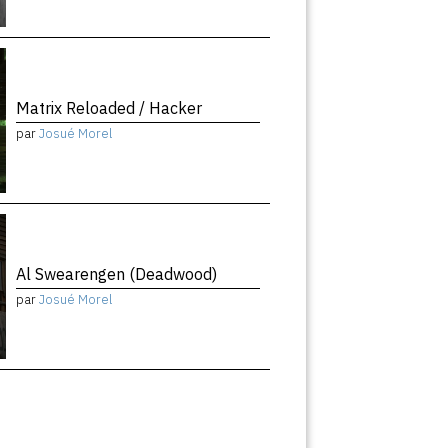
Matrix Reloaded / Hacker
par
Josué Morel
Al Swearengen (Deadwood)
par
Josué Morel