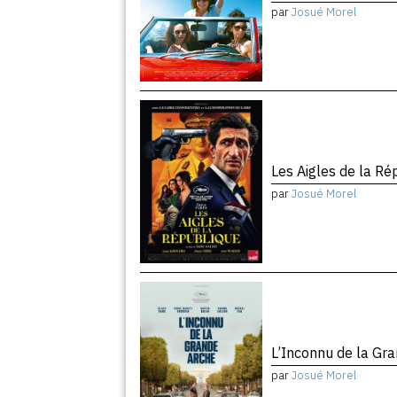
par
Josué Morel
Les Aigles de la R
par
Josué Morel
L’Inconnu de la Gr
par
Josué Morel