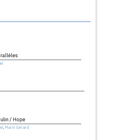
rallèles
el
ulin / Hope
el
,
Marin Gérard