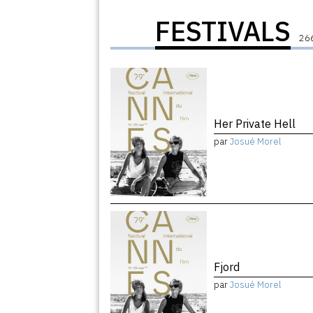
FESTIVALS
266
Her Private Hell
par
Josué Morel
Fjord
par
Josué Morel