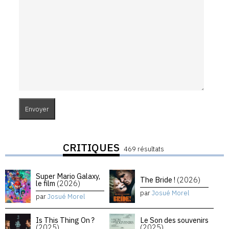
CRITIQUES
469 résultats
Super Mario Galaxy,
The Bride !
(2026)
le film
(2026)
par
Josué Morel
par
Josué Morel
Is This Thing On ?
Le Son des souvenirs
(2025)
(2025)