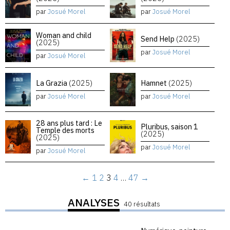
par
Josué Morel
par
Josué Morel
Woman and child
Send Help
(2025)
(2025)
par
Josué Morel
par
Josué Morel
La Grazia
(2025)
Hamnet
(2025)
par
Josué Morel
par
Josué Morel
28 ans plus tard : Le
Pluribus, saison 1
Temple des morts
(2025)
(2025)
par
Josué Morel
par
Josué Morel
←
1
2
3
4
…
47
→
ANALYSES
40 résultats