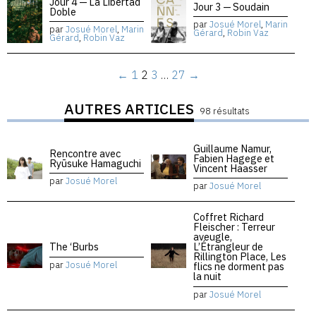
Jour 4 — La Libertad
Jour 3 — Soudain
Doble
par
Josué Morel
,
Marin
par
Josué Morel
,
Marin
Gérard
,
Robin Vaz
Gérard
,
Robin Vaz
←
1
2
3
…
27
→
AUTRES ARTICLES
98 résultats
Guillaume Namur,
Rencontre avec
Fabien Hagege et
Ryūsuke Hamaguchi
Vincent Haasser
par
Josué Morel
par
Josué Morel
Coffret Richard
Fleischer : Terreur
aveugle,
The ‘Burbs
L’Étrangleur de
Rillington Place, Les
par
Josué Morel
flics ne dorment pas
la nuit
par
Josué Morel