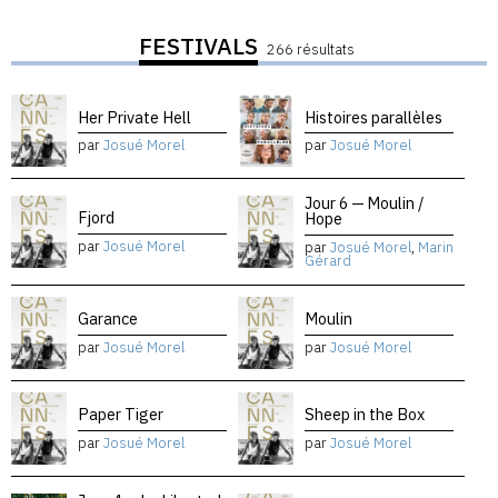
FESTIVALS
266 résultats
Her Private Hell
Histoires parallèles
par
Josué Morel
par
Josué Morel
Jour 6 — Moulin /
Fjord
Hope
par
Josué Morel
par
Josué Morel
,
Marin
Gérard
Garance
Moulin
par
Josué Morel
par
Josué Morel
Paper Tiger
Sheep in the Box
par
Josué Morel
par
Josué Morel