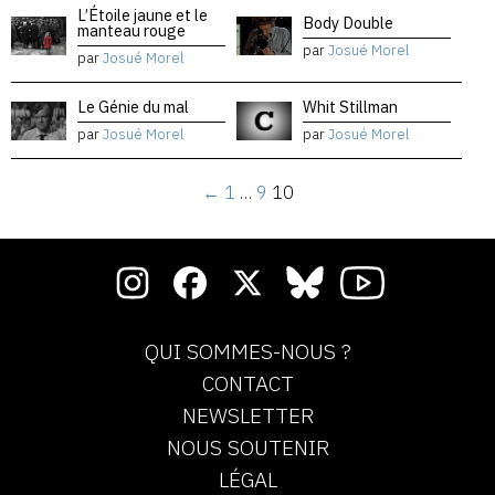
L’Étoile jaune et le
Body Double
manteau rouge
par
Josué Morel
par
Josué Morel
Le Génie du mal
Whit Stillman
par
Josué Morel
par
Josué Morel
←
1
…
9
10
QUI SOMMES-NOUS ?
CONTACT
NEWSLETTER
NOUS SOUTENIR
LÉGAL