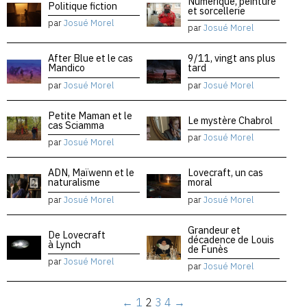
Numérique, peinture
Politique fiction
et sorcellerie
par
Josué Morel
par
Josué Morel
After Blue et le cas
9/11, vingt ans plus
Mandico
tard
par
Josué Morel
par
Josué Morel
Petite Maman et le
Le mystère Chabrol
cas Sciamma
par
Josué Morel
par
Josué Morel
ADN, Maïwenn et le
Lovecraft, un cas
naturalisme
moral
par
Josué Morel
par
Josué Morel
Grandeur et
De Lovecraft
décadence de Louis
à Lynch
de Funès
par
Josué Morel
par
Josué Morel
←
1
2
3
4
→