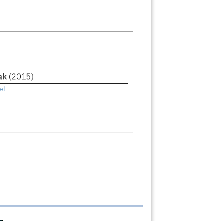
eak
(2015)
el