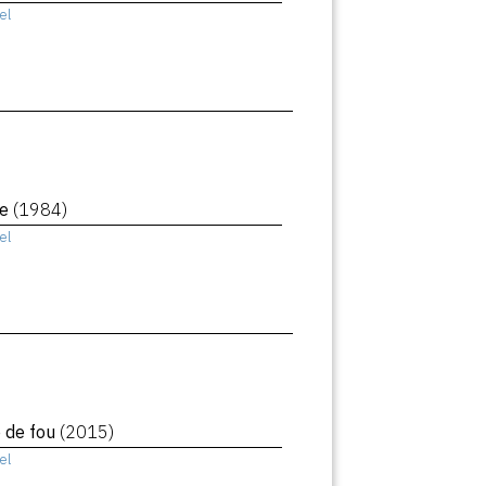
el
le
(1984)
el
e de fou
(2015)
el