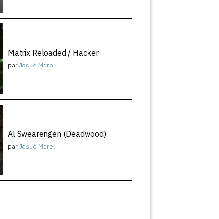
Matrix Reloaded / Hacker
par
Josué Morel
Al Swearengen (Deadwood)
par
Josué Morel