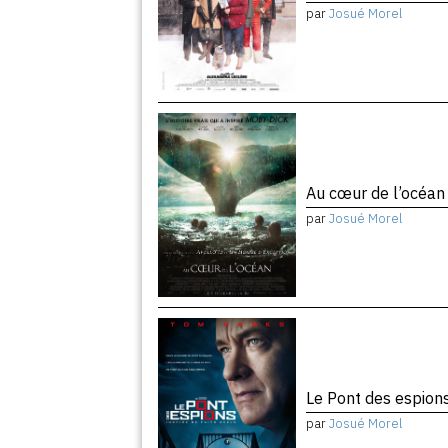
par
Josué Morel
Au cœur de l’océa
par
Josué Morel
Le Pont des espion
par
Josué Morel