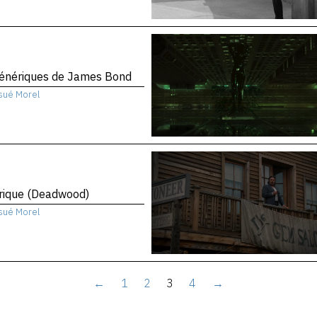
génériques de James Bond
sué Morel
rique (Deadwood)
sué Morel
←
1
2
3
4
→