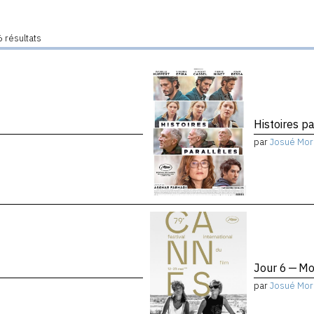
 résultats
Histoires pa
par
Josué Mor
Jour 6 — Mo
par
Josué Mor