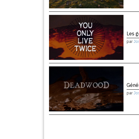
Les 
par
Jo
Géné
par
Jo