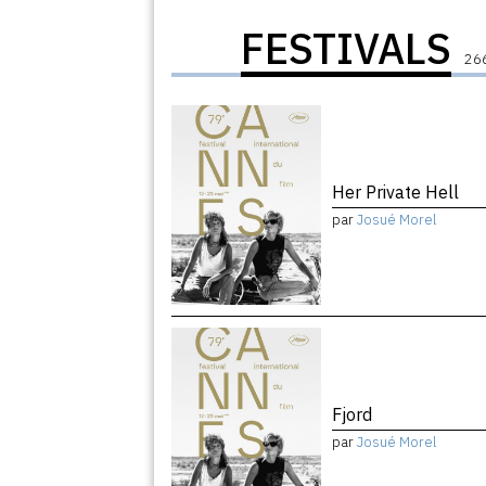
FESTIVALS
266
Her Private Hell
par
Josué Morel
Fjord
par
Josué Morel