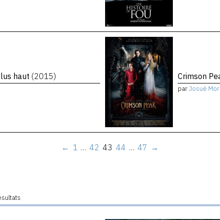
plus haut
(2015)
Crimson P
par
Josué Mor
←
1
…
42
43
44
…
47
→
ésultats