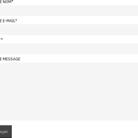
E NOM
*
E E-MAIL
*
T
*
E MESSAGE