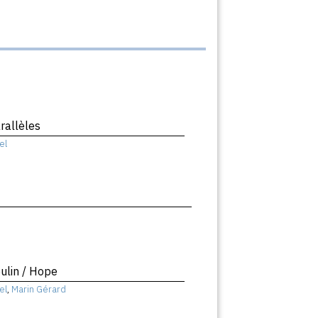
rallèles
el
ulin / Hope
el
,
Marin Gérard