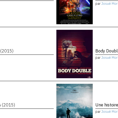
par
Josué Mor
n
(2015)
Body Doub
par
Josué Mor
s
(2015)
Une histoir
par
Josué Mor