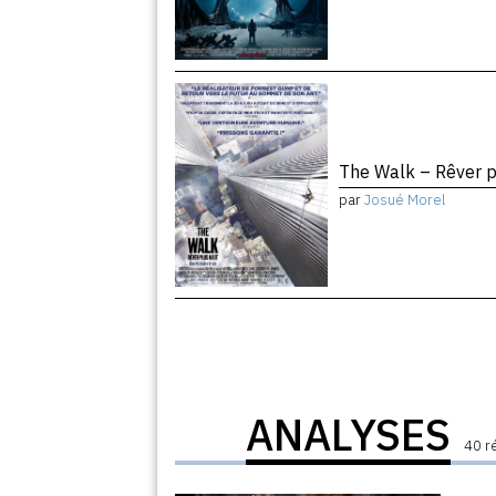
The Walk – Rêver 
par
Josué Morel
ANALYSES
40 r