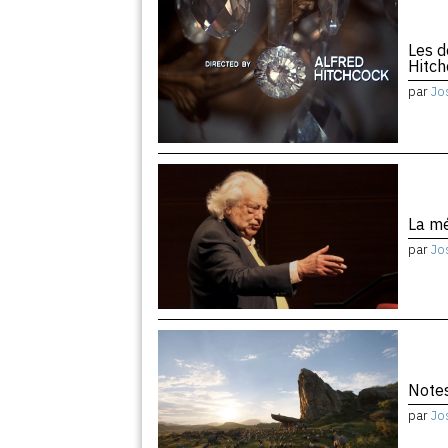
Les d
Hitc
par
Jo
La m
par
Jo
Notes
par
Jo