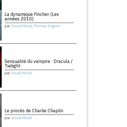
La dynamique Fincher (Les
années 2010)
par
Josué Morel
,
Thomas Grignon
Sensualité du vampire : Dracula /
Twilight
par
Josué Morel
Le procès de Charlie Chaplin
par
Josué Morel