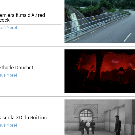
erniers films d’Alfred
hcock
sué Morel
éthode Douchet
sué Morel
 sur la 3D du Roi Lion
sué Morel