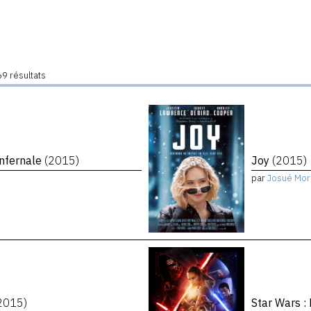
9 résultats
infernale
(2015)
Joy
(2015)
par
Josué Mor
2015)
Star Wars :