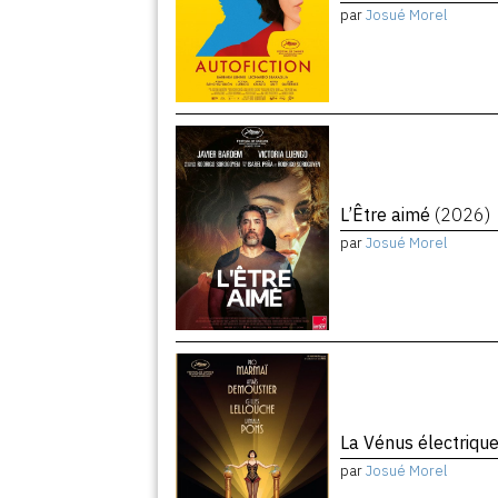
par
Josué Morel
L’Être aimé
(2026)
par
Josué Morel
La Vénus électriqu
par
Josué Morel