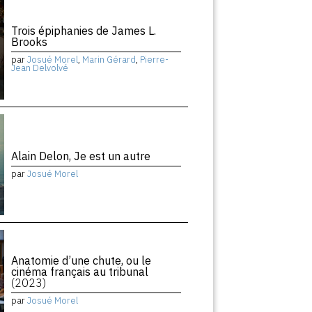
Trois épiphanies de James L.
Brooks
par
Josué Morel
,
Marin Gérard
,
Pierre-
Jean Delvolvé
Alain Delon, Je est un autre
par
Josué Morel
Anatomie d’une chute, ou le
cinéma français au tribunal
(2023)
par
Josué Morel