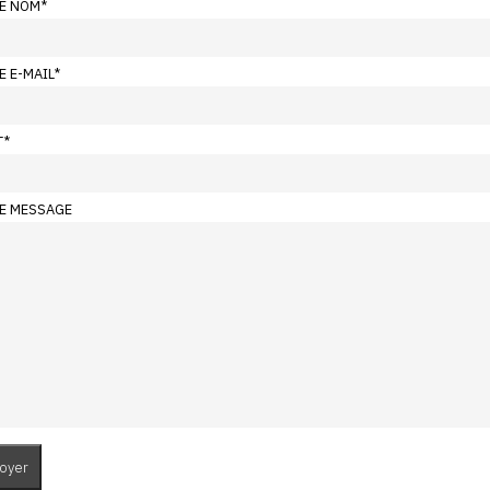
E NOM
*
E E-MAIL
*
T
*
E MESSAGE