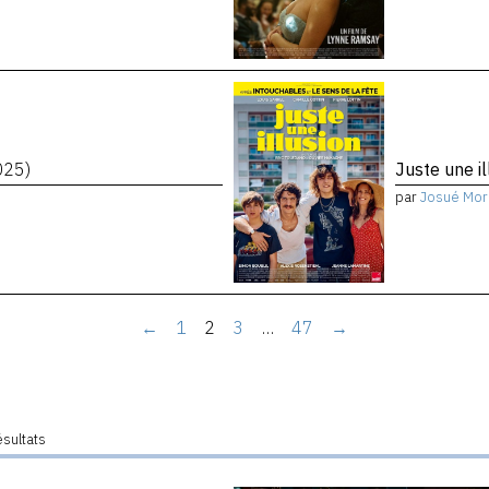
025)
Juste une i
par
Josué Mor
←
1
2
3
…
47
→
ésultats