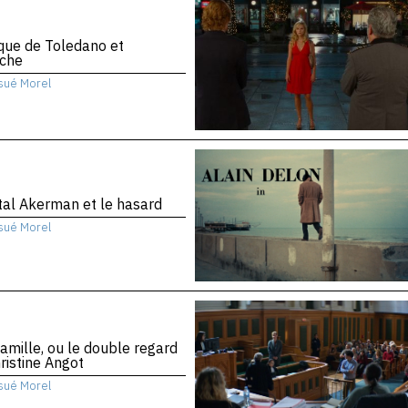
ique de Toledano et
che
sué Morel
al Akerman et le hasard
sué Morel
amille, ou le double regard
ristine Angot
sué Morel