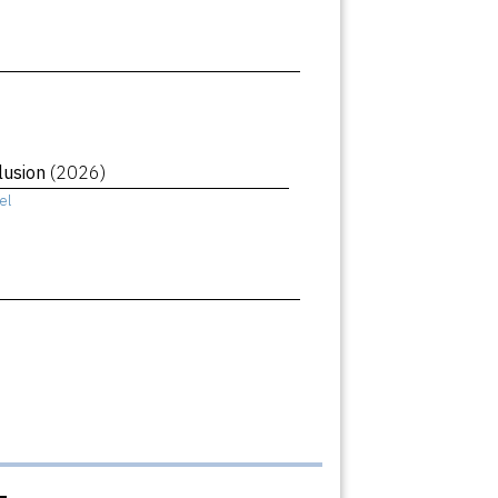
llusion
(2026)
el