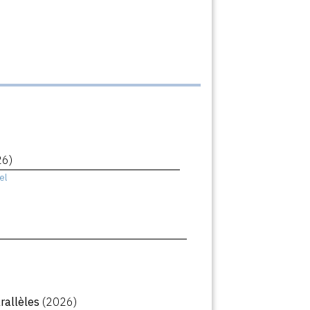
26)
el
arallèles
(2026)