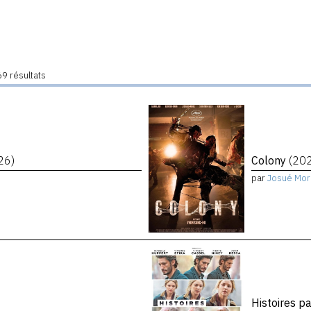
9 résultats
26)
Colony
(20
par
Josué Mor
Histoires p