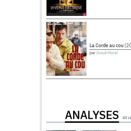
La Corde au cou
(2
par
Josué Morel
ANALYSES
40 r