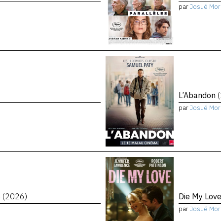
par
Josué Mor
L’Abandon
par
Josué Mor
e
(2026)
Die My Lov
par
Josué Mor