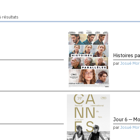
 résultats
Histoires pa
par
Josué Mor
Jour 6 — Mo
par
Josué Mor