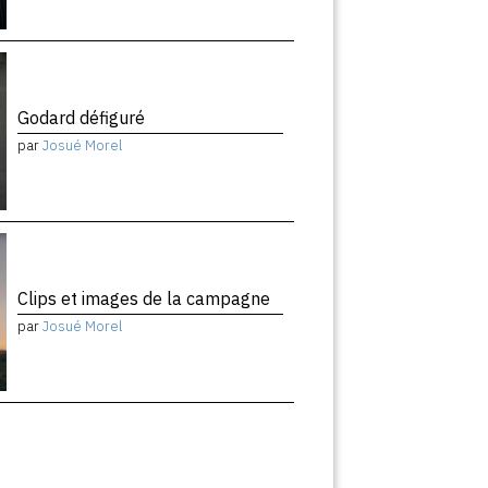
Godard défiguré
par
Josué Morel
Clips et images de la campagne
par
Josué Morel