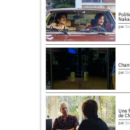
Polit
Naka
par
Jo
Chant
par
Jo
Une f
de Ch
par
Jo