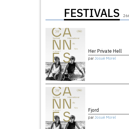
FESTIVALS
266
Her Private Hell
par
Josué Morel
Fjord
par
Josué Morel