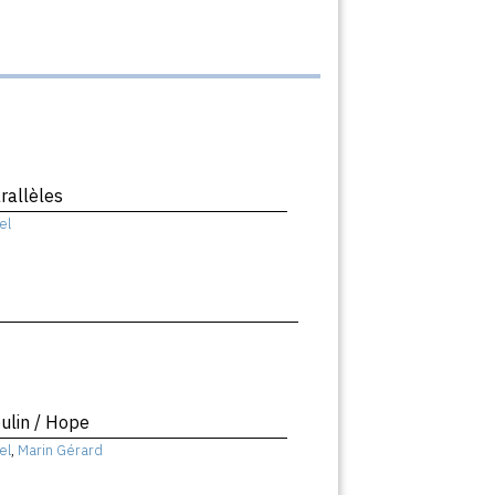
rallèles
el
ulin / Hope
el
,
Marin Gérard