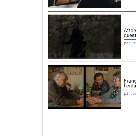
After
quest
par
Jo
Franç
l’enf
par
Jo