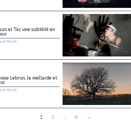
sun et Tàr, une subtilité en
ion
sué Morel
oise Lebrun, la vieillarde et
ant
sué Morel
1
2
…
4
→