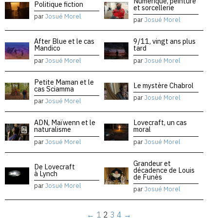
Numérique, peinture
Politique fiction
et sorcellerie
par
Josué Morel
par
Josué Morel
After Blue et le cas
9/11, vingt ans plus
Mandico
tard
par
Josué Morel
par
Josué Morel
Petite Maman et le
Le mystère Chabrol
cas Sciamma
par
Josué Morel
par
Josué Morel
ADN, Maïwenn et le
Lovecraft, un cas
naturalisme
moral
par
Josué Morel
par
Josué Morel
Grandeur et
De Lovecraft
décadence de Louis
à Lynch
de Funès
par
Josué Morel
par
Josué Morel
←
1
2
3
4
→