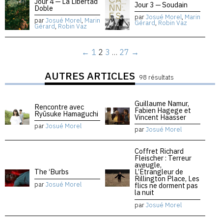
Jour 4 — La Libertad
Jour 3 — Soudain
Doble
par
Josué Morel
,
Marin
par
Josué Morel
,
Marin
Gérard
,
Robin Vaz
Gérard
,
Robin Vaz
←
1
2
3
…
27
→
AUTRES ARTICLES
98 résultats
Guillaume Namur,
Rencontre avec
Fabien Hagege et
Ryūsuke Hamaguchi
Vincent Haasser
par
Josué Morel
par
Josué Morel
Coffret Richard
Fleischer : Terreur
aveugle,
The ‘Burbs
L’Étrangleur de
Rillington Place, Les
par
Josué Morel
flics ne dorment pas
la nuit
par
Josué Morel