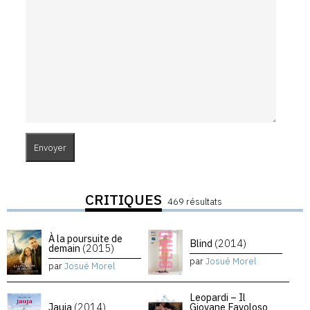
CRITIQUES
469 résultats
À la poursuite de
Blind
(2014)
demain
(2015)
par
Josué Morel
par
Josué Morel
Leopardi – Il
Jauja
(2014)
Giovane Favoloso