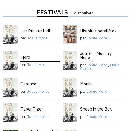
FESTIVALS
266 résultats
Her Private Hell
Histoires parallèles
par
Josué Morel
par
Josué Morel
Jour 6 — Moulin /
Fjord
Hope
par
Josué Morel
par
Josué Morel
,
Marin
Gérard
Garance
Moulin
par
Josué Morel
par
Josué Morel
Paper Tiger
Sheep in the Box
par
Josué Morel
par
Josué Morel