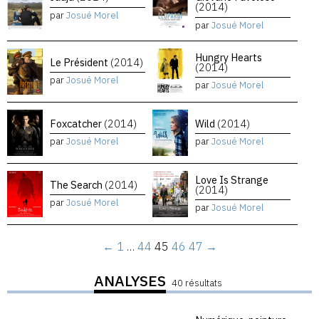
(2014)
par
Josué Morel
par
Josué Morel
Hungry Hearts
Le Président
(2014)
(2014)
par
Josué Morel
par
Josué Morel
Foxcatcher
(2014)
Wild
(2014)
par
Josué Morel
par
Josué Morel
Love Is Strange
The Search
(2014)
(2014)
par
Josué Morel
par
Josué Morel
←
1
…
44
45
46
47
→
ANALYSES
40 résultats