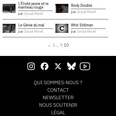
L’Étoile jaune et le
Body Double
manteau rouge
par
Josué Morel
par
Josué Morel
Le Génie du mal
Whit Stillman
par
Josué Morel
par
Josué Morel
←
1
…
9
10
QUI SOMMES-NOUS ?
CONTACT
NEWSLETTER
NOUS SOUTENIR
LÉGAL