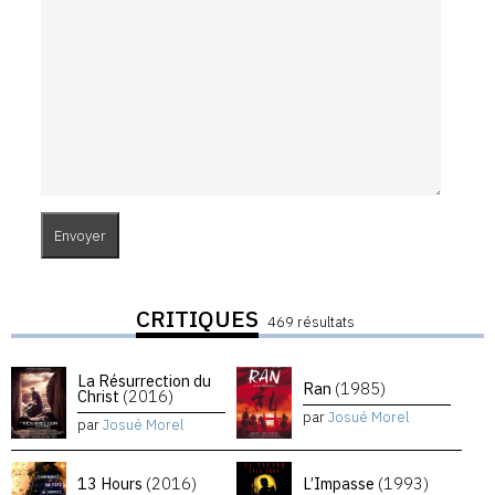
CRITIQUES
469 résultats
La Résurrection du
Ran
(1985)
Christ
(2016)
par
Josué Morel
par
Josué Morel
13 Hours
(2016)
L’Impasse
(1993)