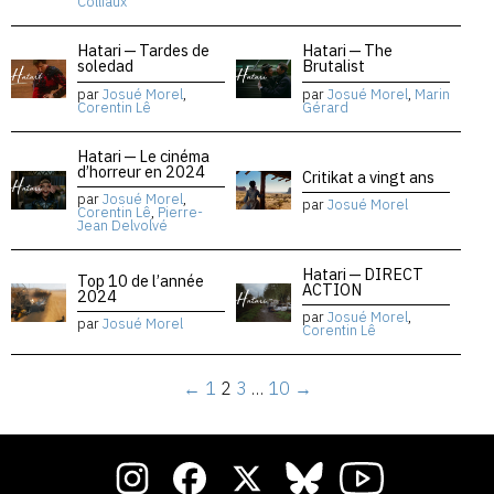
Colliaux
Hatari — Tardes de
Hatari — The
soledad
Brutalist
par
Josué Morel
,
par
Josué Morel
,
Marin
Corentin Lê
Gérard
Hatari — Le cinéma
d’horreur en 2024
Critikat a vingt ans
par
Josué Morel
,
par
Josué Morel
Corentin Lê
,
Pierre-
Jean Delvolvé
Hatari — DIRECT
Top 10 de l’année
ACTION
2024
par
Josué Morel
,
par
Josué Morel
Corentin Lê
←
1
2
3
…
10
→