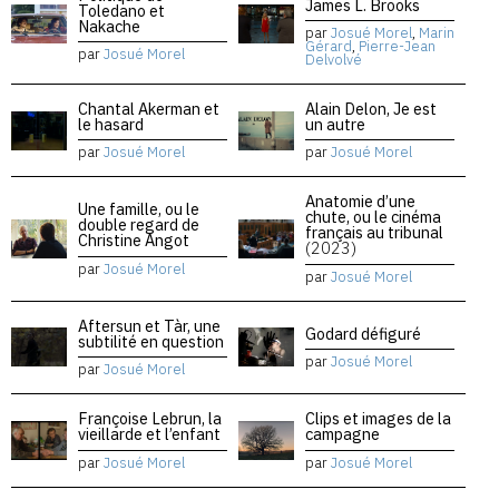
James L. Brooks
Toledano et
Nakache
par
Josué Morel
,
Marin
Gérard
,
Pierre-Jean
par
Josué Morel
Delvolvé
Chantal Akerman et
Alain Delon, Je est
le hasard
un autre
par
Josué Morel
par
Josué Morel
Anatomie d’une
Une famille, ou le
chute, ou le cinéma
double regard de
français au tribunal
Christine Angot
(2023)
par
Josué Morel
par
Josué Morel
Aftersun et Tàr, une
Godard défiguré
subtilité en question
par
Josué Morel
par
Josué Morel
Françoise Lebrun, la
Clips et images de la
vieillarde et l’enfant
campagne
par
Josué Morel
par
Josué Morel