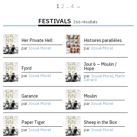
1
2
…
4
→
FESTIVALS
266 résultats
Her Private Hell
Histoires parallèles
par
Josué Morel
par
Josué Morel
Jour 6 — Moulin /
Fjord
Hope
par
Josué Morel
par
Josué Morel
,
Marin
Gérard
Garance
Moulin
par
Josué Morel
par
Josué Morel
Paper Tiger
Sheep in the Box
par
Josué Morel
par
Josué Morel