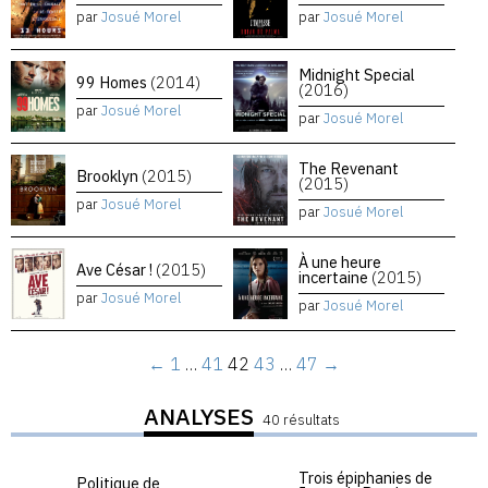
par
Josué Morel
par
Josué Morel
Midnight Special
99 Homes
(2014)
(2016)
par
Josué Morel
par
Josué Morel
The Revenant
Brooklyn
(2015)
(2015)
par
Josué Morel
par
Josué Morel
À une heure
Ave César !
(2015)
incertaine
(2015)
par
Josué Morel
par
Josué Morel
←
1
…
41
42
43
…
47
→
ANALYSES
40 résultats
Trois épiphanies de
Politique de