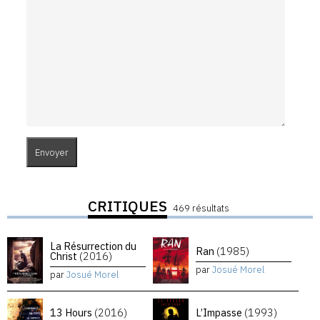
CRITIQUES
469 résultats
La Résurrection du
Ran
(1985)
Christ
(2016)
par
Josué Morel
par
Josué Morel
13 Hours
(2016)
L’Impasse
(1993)