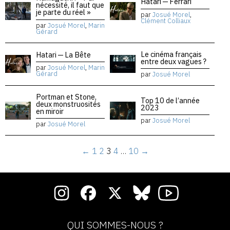
Hatari — Ferrari
nécessité, il faut que
je parte du réel »
par
Josué Morel
,
Clément Colliaux
par
Josué Morel
,
Marin
Gérard
Le cinéma français
Hatari — La Bête
entre deux vagues ?
par
Josué Morel
,
Marin
Gérard
par
Josué Morel
Portman et Stone,
Top 10 de l’année
deux monstruosités
2023
en miroir
par
Josué Morel
par
Josué Morel
←
1
2
3
4
…
10
→
QUI SOMMES-NOUS ?