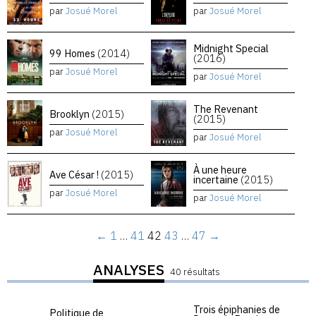
par
Josué Morel
par
Josué Morel
Midnight Special
99 Homes
(2014)
(2016)
par
Josué Morel
par
Josué Morel
The Revenant
Brooklyn
(2015)
(2015)
par
Josué Morel
par
Josué Morel
À une heure
Ave César !
(2015)
incertaine
(2015)
par
Josué Morel
par
Josué Morel
←
1
…
41
42
43
…
47
→
ANALYSES
40 résultats
Trois épiphanies de
Politique de