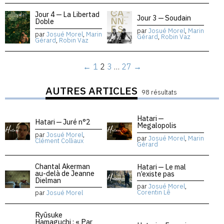
Jour 4 — La Libertad
Jour 3 — Soudain
Doble
par
Josué Morel
,
Marin
par
Josué Morel
,
Marin
Gérard
,
Robin Vaz
Gérard
,
Robin Vaz
←
1
2
3
…
27
→
AUTRES ARTICLES
98 résultats
Hatari —
Hatari — Juré n°2
Megalopolis
par
Josué Morel
,
par
Josué Morel
,
Marin
Clément Colliaux
Gérard
Chantal Akerman
Hatari — Le mal
au-delà de Jeanne
n’existe pas
Dielman
par
Josué Morel
,
Corentin Lê
par
Josué Morel
Ryūsuke
Hamaguchi : « Par