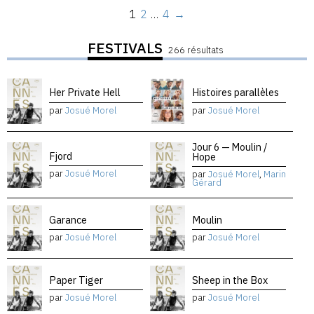
1
2
…
4
→
FESTIVALS
266 résultats
Her Private Hell
Histoires parallèles
par
Josué Morel
par
Josué Morel
Jour 6 — Moulin /
Fjord
Hope
par
Josué Morel
par
Josué Morel
,
Marin
Gérard
Garance
Moulin
par
Josué Morel
par
Josué Morel
Paper Tiger
Sheep in the Box
par
Josué Morel
par
Josué Morel