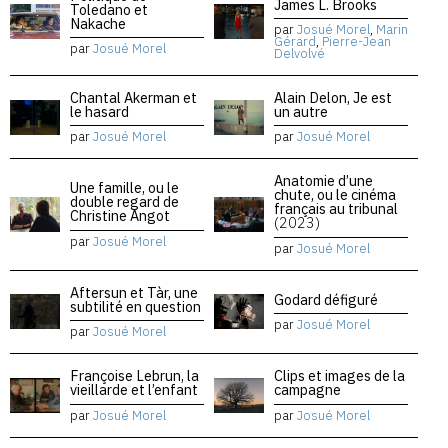
James L. Brooks
Toledano et
Nakache
par
Josué Morel
,
Marin
Gérard
,
Pierre-Jean
par
Josué Morel
Delvolvé
Chantal Akerman et
Alain Delon, Je est
le hasard
un autre
par
Josué Morel
par
Josué Morel
Anatomie d’une
Une famille, ou le
chute, ou le cinéma
double regard de
français au tribunal
Christine Angot
(2023)
par
Josué Morel
par
Josué Morel
Aftersun et Tàr, une
Godard défiguré
subtilité en question
par
Josué Morel
par
Josué Morel
Françoise Lebrun, la
Clips et images de la
vieillarde et l’enfant
campagne
par
Josué Morel
par
Josué Morel