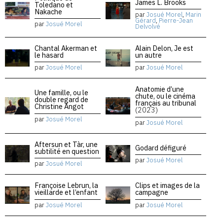
James L. Brooks
Toledano et
Nakache
par
Josué Morel
,
Marin
Gérard
,
Pierre-Jean
par
Josué Morel
Delvolvé
Chantal Akerman et
Alain Delon, Je est
le hasard
un autre
par
Josué Morel
par
Josué Morel
Anatomie d’une
Une famille, ou le
chute, ou le cinéma
double regard de
français au tribunal
Christine Angot
(2023)
par
Josué Morel
par
Josué Morel
Aftersun et Tàr, une
Godard défiguré
subtilité en question
par
Josué Morel
par
Josué Morel
Françoise Lebrun, la
Clips et images de la
vieillarde et l’enfant
campagne
par
Josué Morel
par
Josué Morel