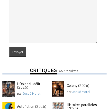
CRITIQUES
469 résultats
L’Objet du délit
Colony
(2026)
(2026)
par
Josué Morel
par
Josué Morel
Histoires parallèles
Autofiction
(2026)
(2026)