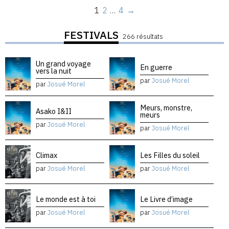
1
2
…
4
→
FESTIVALS
266 résultats
Un grand voyage
En guerre
vers la nuit
par
Josué Morel
par
Josué Morel
Meurs, monstre,
Asako I&II
meurs
par
Josué Morel
par
Josué Morel
Climax
Les Filles du soleil
par
Josué Morel
par
Josué Morel
Le monde est à toi
Le Livre d’image
par
Josué Morel
par
Josué Morel