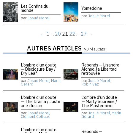
Les Confins du
Yomeddine
monde
par
Josué Morel
par
Josué Morel
←
1
…
20
21
22
…
27
→
AUTRES ARTICLES
98 résultats
L’ombre d’un doute
Rebonds — Lisandro
— Disclosure Day /
Alonso, la Libertad
Dry Leaf
retrouvée
par
Josué Morel
,
Marin
par
Josué Morel
,
Gérard
Robin Vaz
L’ombre d’un doute
L’ombre d’un doute
— The Drama / Juste
— Marty Supreme /
une illusion
The Mastermind
par
Josué Morel
,
par
Josué Morel
,
Marin
Clément Colliaux
Gérard
L’ombre d’un doute
Rebonds —