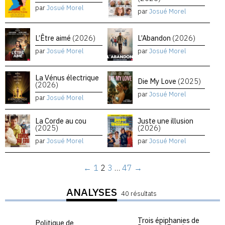
par
Josué Morel
par
Josué Morel
L’Être aimé
(2026)
L’Abandon
(2026)
par
Josué Morel
par
Josué Morel
La Vénus électrique
Die My Love
(2025)
(2026)
par
Josué Morel
par
Josué Morel
La Corde au cou
Juste une illusion
(2025)
(2026)
par
Josué Morel
par
Josué Morel
←
1
2
3
…
47
→
ANALYSES
40 résultats
Trois épiphanies de
Politique de