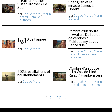
— Father Mother
Spanglish et le
Sister Brother / Le
miracle James L.
Sud
Brooks
par
Josué Morel
,
Marin
par
Josué Morel
,
Marin
Gérard
,
Camille
Gérard
Bouthors
L’ombre d’un doute
— Avatar : De feu et
de cendres /
Top 10 de l’année
Mektoub my Love :
2025
Canto due
par
Josué Morel
par
Josué Morel
,
Marin
Gérard
,
Pierre-Jean
Delvolvé
L’Ombre d’un doute
2025, oscillations et
— La Voix de Hind
bouillonnements
Rajab / Frankenstein
par
Josué Morel
par
Josué Morel
,
Marin
Gérard
,
Bastien Gens
1
2
…
10
→