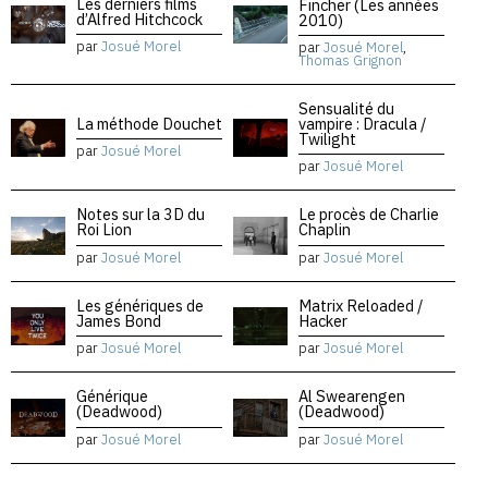
Les derniers films
Fincher (Les années
d’Alfred Hitchcock
2010)
par
Josué Morel
par
Josué Morel
,
Thomas Grignon
Sensualité du
La méthode Douchet
vampire : Dracula /
Twilight
par
Josué Morel
par
Josué Morel
Notes sur la 3D du
Le procès de Charlie
Roi Lion
Chaplin
par
Josué Morel
par
Josué Morel
Les génériques de
Matrix Reloaded /
James Bond
Hacker
par
Josué Morel
par
Josué Morel
Générique
Al Swearengen
(Deadwood)
(Deadwood)
par
Josué Morel
par
Josué Morel