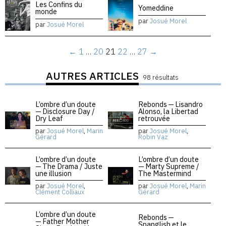
Les Confins du
Yomeddine
monde
par
Josué Morel
par
Josué Morel
←
1
…
20
21
22
…
27
→
AUTRES ARTICLES
98 résultats
L’ombre d’un doute
Rebonds — Lisandro
— Disclosure Day /
Alonso, la Libertad
Dry Leaf
retrouvée
par
Josué Morel
,
Marin
par
Josué Morel
,
Gérard
Robin Vaz
L’ombre d’un doute
L’ombre d’un doute
— The Drama / Juste
— Marty Supreme /
une illusion
The Mastermind
par
Josué Morel
,
par
Josué Morel
,
Marin
Clément Colliaux
Gérard
L’ombre d’un doute
Rebonds —
— Father Mother
Spanglish et le