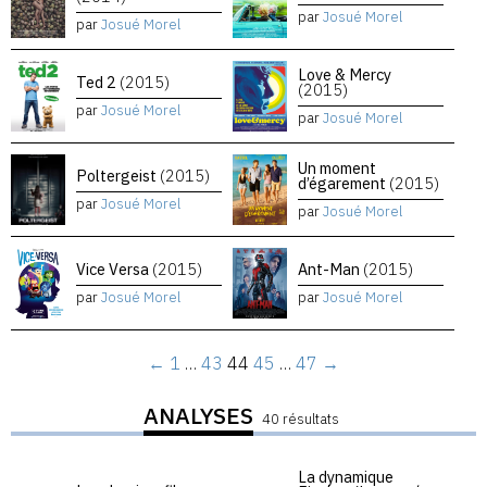
par
Josué Morel
par
Josué Morel
Love & Mercy
Ted 2
(2015)
(2015)
par
Josué Morel
par
Josué Morel
Un moment
Poltergeist
(2015)
d’égarement
(2015)
par
Josué Morel
par
Josué Morel
Vice Versa
(2015)
Ant-Man
(2015)
par
Josué Morel
par
Josué Morel
←
1
…
43
44
45
…
47
→
ANALYSES
40 résultats
La dynamique