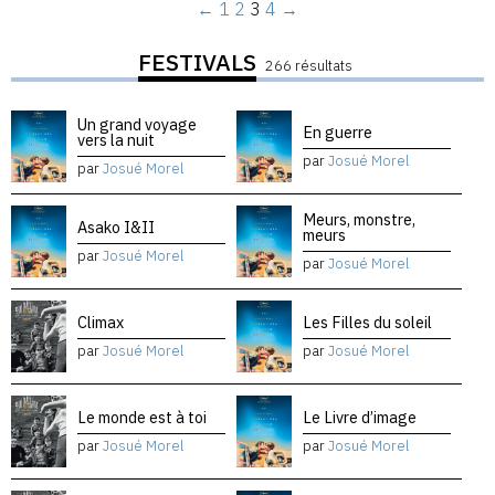
←
1
2
3
4
→
FESTIVALS
266 résultats
Un grand voyage
En guerre
vers la nuit
par
Josué Morel
par
Josué Morel
Meurs, monstre,
Asako I&II
meurs
par
Josué Morel
par
Josué Morel
Climax
Les Filles du soleil
par
Josué Morel
par
Josué Morel
Le monde est à toi
Le Livre d’image
par
Josué Morel
par
Josué Morel