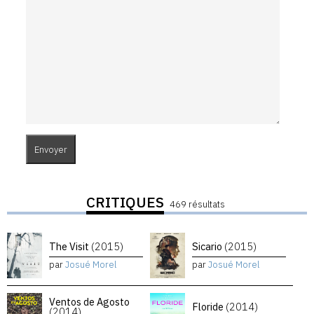
CRITIQUES
469 résultats
The Visit
(2015)
Sicario
(2015)
par
Josué Morel
par
Josué Morel
Ventos de Agosto
Floride
(2014)
(2014)