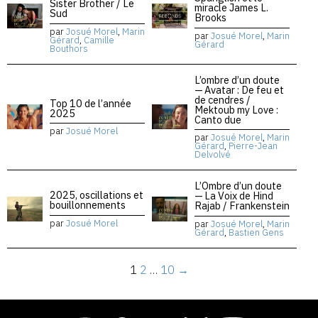
Sister Brother / Le
miracle James L.
Sud
Brooks
par
Josué Morel
,
Marin
par
Josué Morel
,
Marin
Gérard
,
Camille
Gérard
Bouthors
L’ombre d’un doute
— Avatar : De feu et
de cendres /
Top 10 de l’année
Mektoub my Love :
2025
Canto due
par
Josué Morel
par
Josué Morel
,
Marin
Gérard
,
Pierre-Jean
Delvolvé
L’Ombre d’un doute
2025, oscillations et
— La Voix de Hind
bouillonnements
Rajab / Frankenstein
par
Josué Morel
par
Josué Morel
,
Marin
Gérard
,
Bastien Gens
1
2
…
10
→