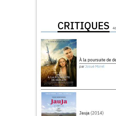
CRITIQUES
46
À la poursuite de 
par
Josué Morel
Jauja
(2014)