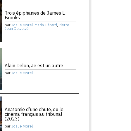
Trois épiphanies de James L.
Brooks
par
Josué Morel
,
Marin Gérard
,
Pierre-
Jean Delvolvé
Alain Delon, Je est un autre
par
Josué Morel
Anatomie d’une chute, ou le
cinéma français au tribunal
(2023)
par
Josué Morel