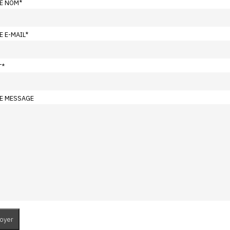
E NOM
*
E E-MAIL
*
T
*
E MESSAGE