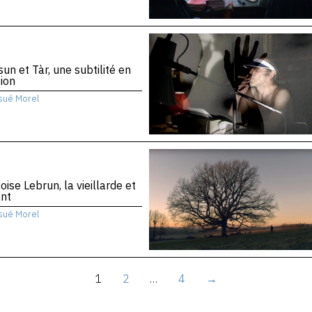
sun et Tàr, une subtilité en
ion
sué Morel
oise Lebrun, la vieillarde et
ant
sué Morel
1
2
…
4
→