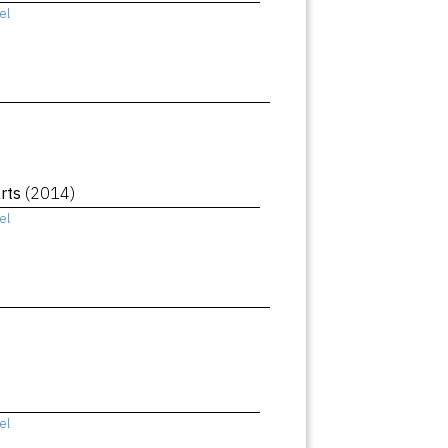
el
rts
(2014)
el
el