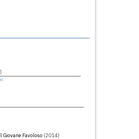
)
el
Il Giovane Favoloso
(2014)