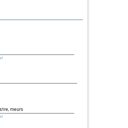
el
stre, meurs
el