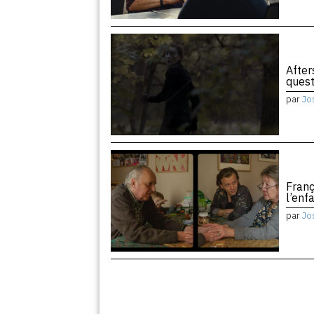
After
quest
par
Jo
Franç
l’enf
par
Jo