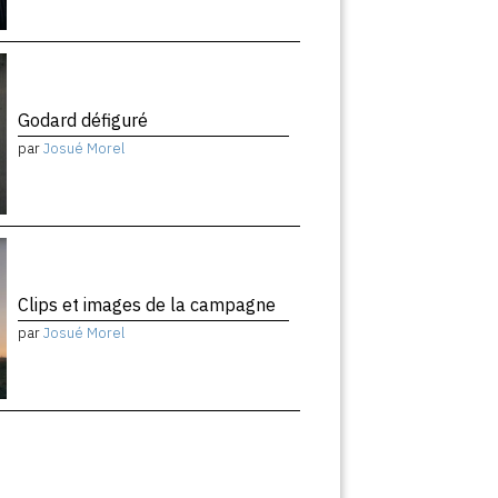
Godard défiguré
par
Josué Morel
Clips et images de la campagne
par
Josué Morel