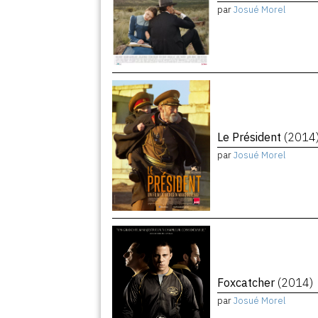
par
Josué Morel
Le Président
(2014
par
Josué Morel
Foxcatcher
(2014)
par
Josué Morel