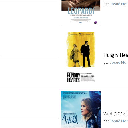
par
Josué Mor
)
Hungry Hea
par
Josué Mor
Wild
(2014)
par
Josué Mor