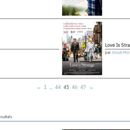
Love Is Str
par
Josué Mor
←
1
…
44
45
46
47
→
ésultats