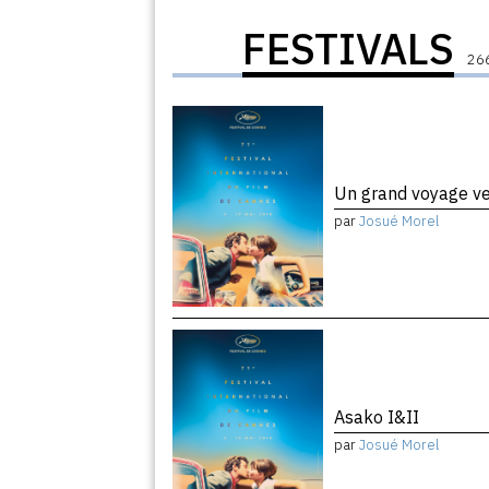
FESTIVALS
266
Un grand voyage ver
par
Josué Morel
Asako I&II
par
Josué Morel