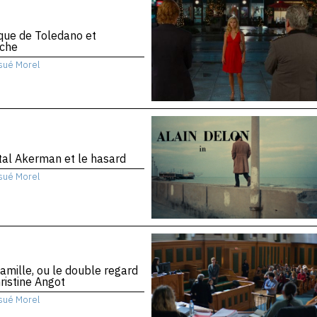
ique de Toledano et
che
sué Morel
al Akerman et le hasard
sué Morel
amille, ou le double regard
ristine Angot
sué Morel