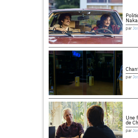
Polit
Naka
par
Jo
Chant
par
Jo
Une f
de Ch
par
Jo