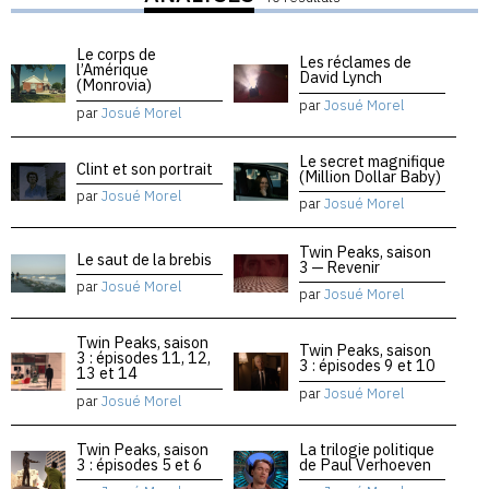
Le corps de
Les réclames de
l’Amérique
David Lynch
(Monrovia)
par
Josué Morel
par
Josué Morel
Le secret magnifique
Clint et son portrait
(Million Dollar Baby)
par
Josué Morel
par
Josué Morel
Twin Peaks, saison
Le saut de la brebis
3 — Revenir
par
Josué Morel
par
Josué Morel
Twin Peaks, saison
Twin Peaks, saison
3 : épisodes 11, 12,
3 : épisodes 9 et 10
13 et 14
par
Josué Morel
par
Josué Morel
Twin Peaks, saison
La trilogie politique
3 : épisodes 5 et 6
de Paul Verhoeven