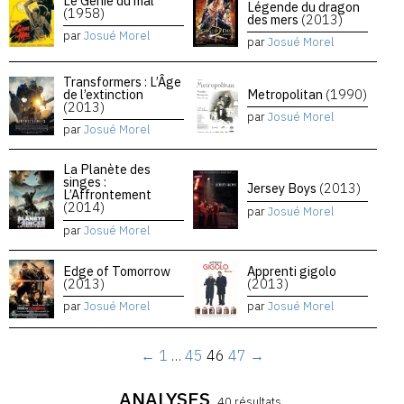
Le Génie du mal
Légende du dragon
(1958)
des mers
(2013)
par
Josué Morel
par
Josué Morel
Transformers : L’Âge
de l’extinction
Metropolitan
(1990)
(2013)
par
Josué Morel
par
Josué Morel
La Planète des
singes :
Jersey Boys
(2013)
L’Affrontement
(2014)
par
Josué Morel
par
Josué Morel
Edge of Tomorrow
Apprenti gigolo
(2013)
(2013)
par
Josué Morel
par
Josué Morel
←
1
…
45
46
47
→
ANALYSES
40 résultats