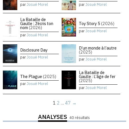
par
Josué Morel
par
Josué Morel
La Bataille de
Gaulle : J’écris ton
Toy Story 5
(2026)
nom
(2026)
par
Josué Morel
par
Josué Morel
D’un monde à l’autre
Disclosure Day
(2025)
par
Josué Morel
par
Josué Morel
La Bataille de
The Plague
(2025)
Gaulle : L’âge de fer
(2025)
par
Josué Morel
par
Josué Morel
1
2
…
47
→
ANALYSES
40 résultats