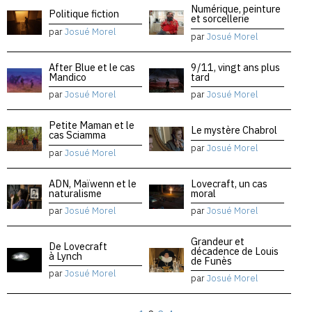
Numérique, peinture
Politique fiction
et sorcellerie
par
Josué Morel
par
Josué Morel
After Blue et le cas
9/11, vingt ans plus
Mandico
tard
par
Josué Morel
par
Josué Morel
Petite Maman et le
Le mystère Chabrol
cas Sciamma
par
Josué Morel
par
Josué Morel
ADN, Maïwenn et le
Lovecraft, un cas
naturalisme
moral
par
Josué Morel
par
Josué Morel
Grandeur et
De Lovecraft
décadence de Louis
à Lynch
de Funès
par
Josué Morel
par
Josué Morel