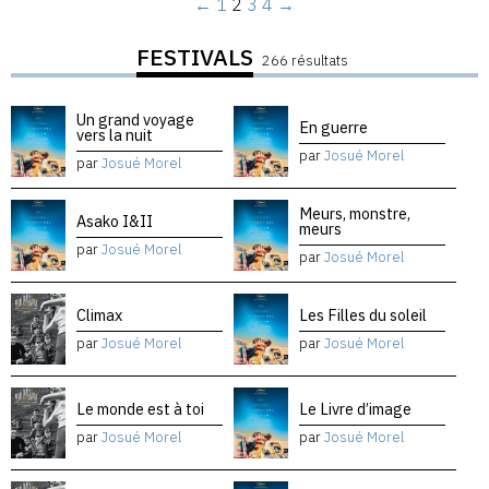
←
1
2
3
4
→
FESTIVALS
266 résultats
Un grand voyage
En guerre
vers la nuit
par
Josué Morel
par
Josué Morel
Meurs, monstre,
Asako I&II
meurs
par
Josué Morel
par
Josué Morel
Climax
Les Filles du soleil
par
Josué Morel
par
Josué Morel
Le monde est à toi
Le Livre d’image
par
Josué Morel
par
Josué Morel