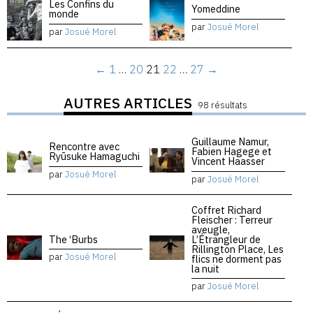
Les Confins du
Yomeddine
monde
par
Josué Morel
par
Josué Morel
←
1
…
20
21
22
…
27
→
AUTRES ARTICLES
98 résultats
Guillaume Namur,
Rencontre avec
Fabien Hagege et
Ryūsuke Hamaguchi
Vincent Haasser
par
Josué Morel
par
Josué Morel
Coffret Richard
Fleischer : Terreur
aveugle,
The ‘Burbs
L’Étrangleur de
Rillington Place, Les
par
Josué Morel
flics ne dorment pas
la nuit
par
Josué Morel