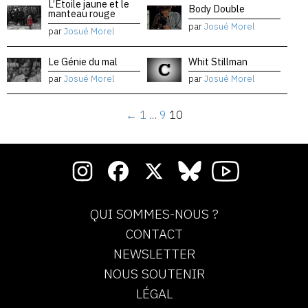
L’Étoile jaune et le
Body Double
manteau rouge
par
Josué Morel
par
Josué Morel
Le Génie du mal
Whit Stillman
par
Josué Morel
par
Josué Morel
←
1
…
9
10
QUI SOMMES-NOUS ?
CONTACT
NEWSLETTER
NOUS SOUTENIR
LÉGAL