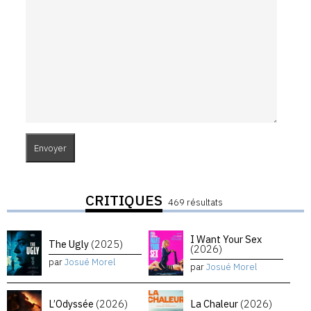
CRITIQUES
469 résultats
I Want Your Sex
The Ugly
(2025)
(2026)
par
Josué Morel
par
Josué Morel
L’Odyssée
(2026)
La Chaleur
(2026)