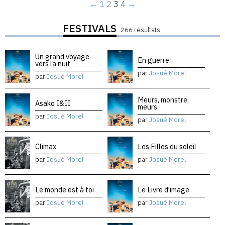
←
1
2
3
4
→
FESTIVALS
266 résultats
Un grand voyage
En guerre
vers la nuit
par
Josué Morel
par
Josué Morel
Meurs, monstre,
Asako I&II
meurs
par
Josué Morel
par
Josué Morel
Climax
Les Filles du soleil
par
Josué Morel
par
Josué Morel
Le monde est à toi
Le Livre d’image
par
Josué Morel
par
Josué Morel