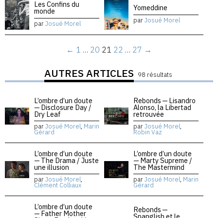
Les Confins du
Yomeddine
monde
par
Josué Morel
par
Josué Morel
←
1
…
20
21
22
…
27
→
AUTRES ARTICLES
98 résultats
L’ombre d’un doute
Rebonds — Lisandro
— Disclosure Day /
Alonso, la Libertad
Dry Leaf
retrouvée
par
Josué Morel
,
Marin
par
Josué Morel
,
Gérard
Robin Vaz
L’ombre d’un doute
L’ombre d’un doute
— The Drama / Juste
— Marty Supreme /
une illusion
The Mastermind
par
Josué Morel
,
par
Josué Morel
,
Marin
Clément Colliaux
Gérard
L’ombre d’un doute
Rebonds —
— Father Mother
Spanglish et le