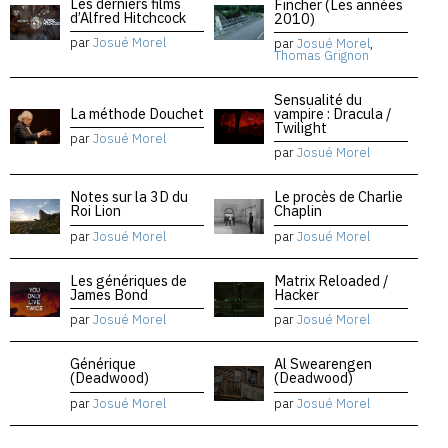
Les derniers films
Fincher (Les années
d’Alfred Hitchcock
2010)
par
Josué Morel
par
Josué Morel
,
Thomas Grignon
Sensualité du
La méthode Douchet
vampire : Dracula /
Twilight
par
Josué Morel
par
Josué Morel
Notes sur la 3D du
Le procès de Charlie
Roi Lion
Chaplin
par
Josué Morel
par
Josué Morel
Les génériques de
Matrix Reloaded /
James Bond
Hacker
par
Josué Morel
par
Josué Morel
Générique
Al Swearengen
(Deadwood)
(Deadwood)
par
Josué Morel
par
Josué Morel