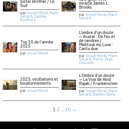
Sister Brother / Le
miracle James L.
Sud
Brooks
par
Josué Morel
,
Marin
par
Josué Morel
,
Marin
Gérard
,
Camille
Gérard
Bouthors
L’ombre d’un doute
— Avatar : De feu et
de cendres /
Top 10 de l’année
Mektoub my Love :
2025
Canto due
par
Josué Morel
par
Josué Morel
,
Marin
Gérard
,
Pierre-Jean
Delvolvé
L’Ombre d’un doute
2025, oscillations et
— La Voix de Hind
bouillonnements
Rajab / Frankenstein
par
Josué Morel
par
Josué Morel
,
Marin
Gérard
,
Bastien Gens
1
2
…
10
→