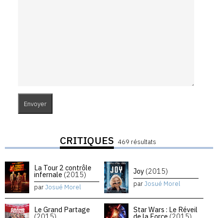
CRITIQUES
469 résultats
La Tour 2 contrôle
Joy
(2015)
infernale
(2015)
par
Josué Morel
par
Josué Morel
Le Grand Partage
Star Wars : Le Réveil
(2015)
de la Force
(2015)