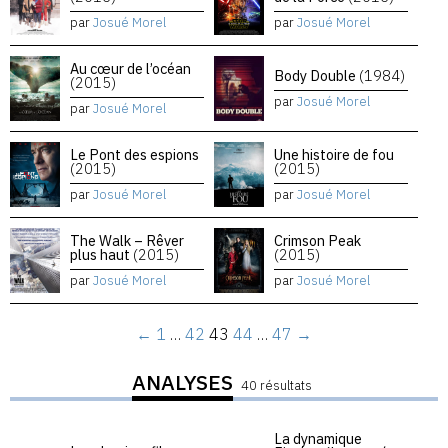
par
Josué Morel
par
Josué Morel
Au cœur de l’océan
Body Double
(1984)
(2015)
par
Josué Morel
par
Josué Morel
Le Pont des espions
Une histoire de fou
(2015)
(2015)
par
Josué Morel
par
Josué Morel
The Walk – Rêver
Crimson Peak
plus haut
(2015)
(2015)
par
Josué Morel
par
Josué Morel
←
1
…
42
43
44
…
47
→
ANALYSES
40 résultats
La dynamique