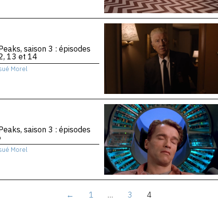
Peaks, saison 3 : épisodes
2, 13 et 14
sué Morel
Peaks, saison 3 : épisodes
6
sué Morel
←
1
…
3
4