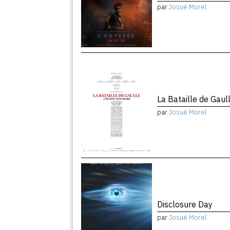
par
Josué Morel
La Bataille de Gaul
par
Josué Morel
Disclosure Day
par
Josué Morel