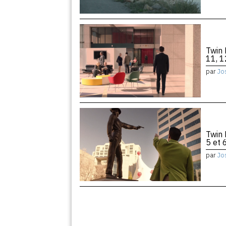
Twin 
11, 1
par
Jo
Twin 
5 et 
par
Jo