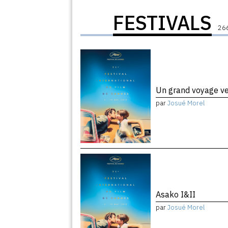
FESTIVALS
266
Un grand voyage ver
par
Josué Morel
Asako I&II
par
Josué Morel