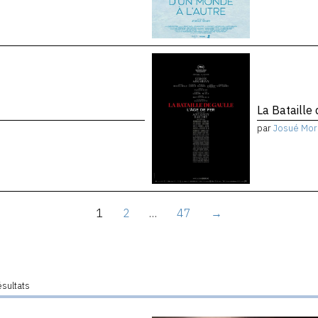
La Bataille 
par
Josué Mor
1
2
…
47
→
ésultats