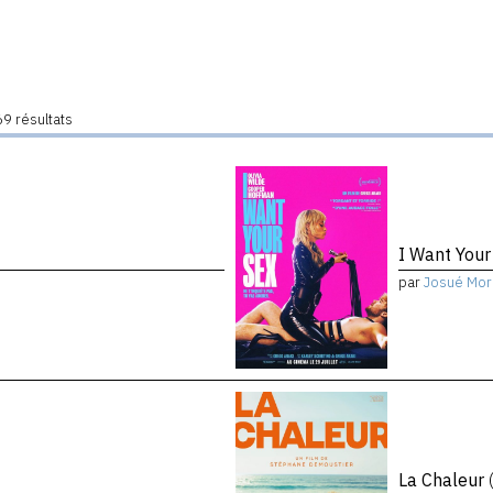
9 résultats
I Want You
par
Josué Mor
La Chaleur