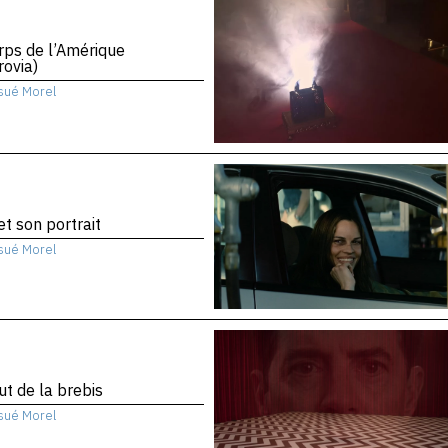
rps de l’Amérique
ovia)
sué Morel
 et son portrait
sué Morel
ut de la brebis
sué Morel