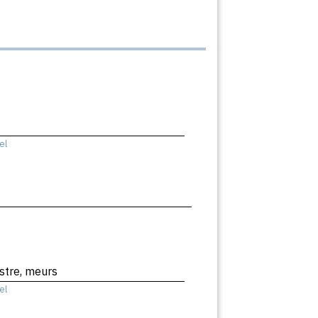
el
stre, meurs
el