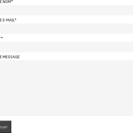
E NOM
*
E E-MAIL
*
T
*
E MESSAGE