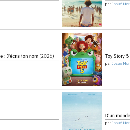
par
Josué Mor
le : J’écris ton nom
(2026)
Toy Story 5
par
Josué Mor
D’un monde 
par
Josué Mor