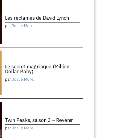
Les réclames de David Lynch
par
Josué Morel
Le secret magnifique (Million
Dollar Baby)
par
Josué Morel
Twin Peaks, saison 3 — Revenir
par
Josué Morel