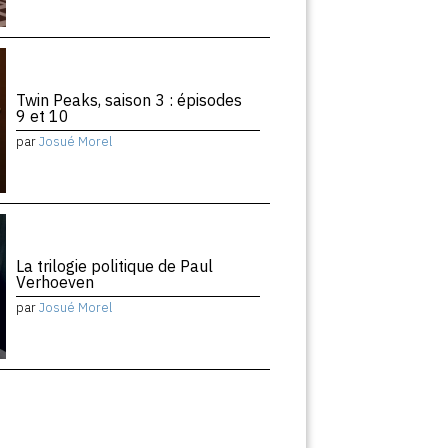
Twin Peaks, saison 3 : épisodes
9 et 10
par
Josué Morel
La trilogie politique de Paul
Verhoeven
par
Josué Morel