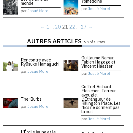
Yomeddine
monde
par
Josué Morel
par
Josué Morel
←
1
…
20
21
22
…
27
→
AUTRES ARTICLES
98 résultats
Guillaume Namur,
Rencontre avec
Fabien Hagege et
Ryūsuke Hamaguchi
Vincent Haasser
par
Josué Morel
par
Josué Morel
Coffret Richard
Fleischer : Terreur
aveugle,
The ‘Burbs
L’Étrangleur de
Rillington Place, Les
par
Josué Morel
flics ne dorment pas
la nuit
par
Josué Morel
L’Étoile jaune et le