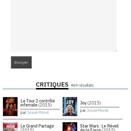
CRITIQUES
469 résultats
La Tour 2 contrôle
Joy
(2015)
infernale
(2015)
par
Josué Morel
par
Josué Morel
Le Grand Partage
Star Wars : Le Réveil
(2015)
de la Force
(2015)