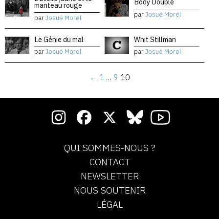
Body Double
manteau rouge
par
Josué Morel
par
Josué Morel
Le Génie du mal
Whit Stillman
par
Josué Morel
par
Josué Morel
←
1
…
9
10
QUI SOMMES-NOUS ?
CONTACT
NEWSLETTER
NOUS SOUTENIR
LÉGAL