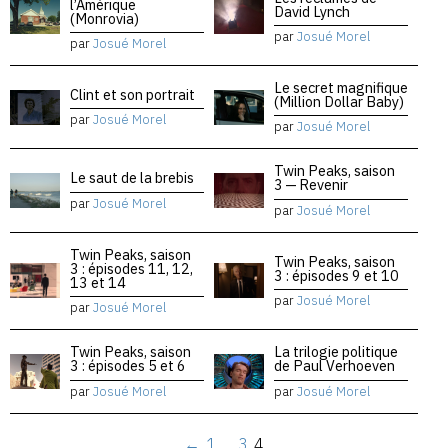
l’Amérique
David Lynch
(Monrovia)
par
Josué Morel
par
Josué Morel
Le secret magnifique
Clint et son portrait
(Million Dollar Baby)
par
Josué Morel
par
Josué Morel
Twin Peaks, saison
Le saut de la brebis
3 — Revenir
par
Josué Morel
par
Josué Morel
Twin Peaks, saison
Twin Peaks, saison
3 : épisodes 11, 12,
3 : épisodes 9 et 10
13 et 14
par
Josué Morel
par
Josué Morel
Twin Peaks, saison
La trilogie politique
3 : épisodes 5 et 6
de Paul Verhoeven
par
Josué Morel
par
Josué Morel
←
1
…
3
4