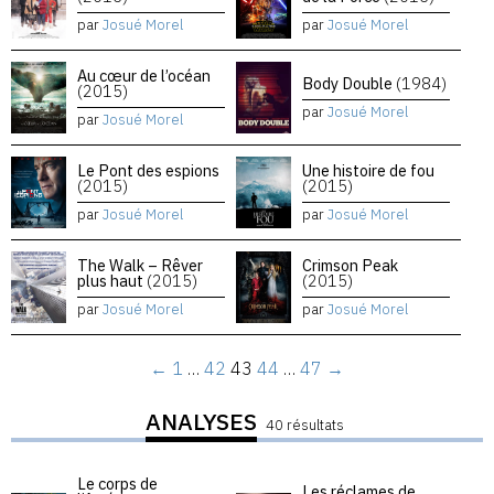
par
Josué Morel
par
Josué Morel
Au cœur de l’océan
Body Double
(1984)
(2015)
par
Josué Morel
par
Josué Morel
Le Pont des espions
Une histoire de fou
(2015)
(2015)
par
Josué Morel
par
Josué Morel
The Walk – Rêver
Crimson Peak
plus haut
(2015)
(2015)
par
Josué Morel
par
Josué Morel
←
1
…
42
43
44
…
47
→
ANALYSES
40 résultats
Le corps de
Les réclames de