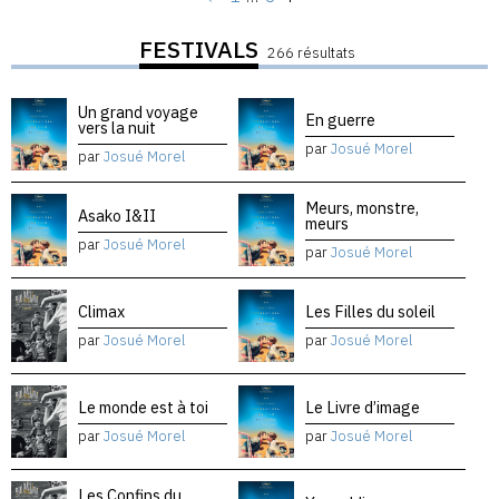
FESTIVALS
266 résultats
Un grand voyage
En guerre
vers la nuit
par
Josué Morel
par
Josué Morel
Meurs, monstre,
Asako I&II
meurs
par
Josué Morel
par
Josué Morel
Climax
Les Filles du soleil
par
Josué Morel
par
Josué Morel
Le monde est à toi
Le Livre d’image
par
Josué Morel
par
Josué Morel
Les Confins du