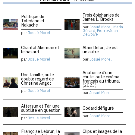
Trois épiphanies de
Politique de
James L. Brooks
Toledano et
Nakache
par
Josué Morel
,
Marin
Gérard
,
Pierre-Jean
par
Josué Morel
Delvolvé
Chantal Akerman et
Alain Delon, Je est
le hasard
un autre
par
Josué Morel
par
Josué Morel
Anatomie d’une
Une famille, ou le
chute, ou le cinéma
double regard de
français au tribunal
Christine Angot
(2023)
par
Josué Morel
par
Josué Morel
Aftersun et Tàr, une
Godard défiguré
subtilité en question
par
Josué Morel
par
Josué Morel
Françoise Lebrun, la
Clips et images de la