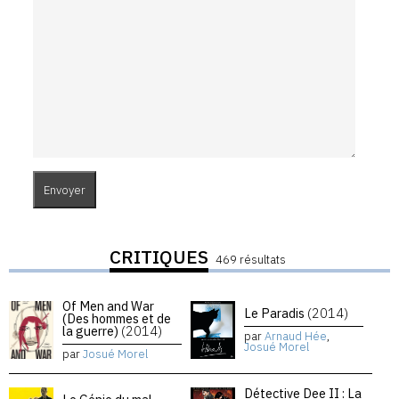
CRITIQUES
469 résultats
Of Men and War
Le Paradis
(2014)
(Des hommes et de
la guerre)
(2014)
par
Arnaud Hée
,
Josué Morel
par
Josué Morel
Détective Dee II : La