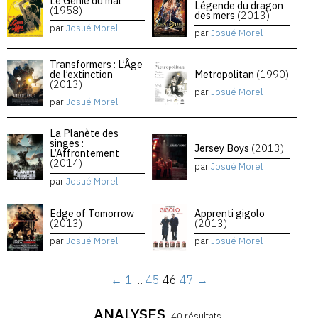
Le Génie du mal
Légende du dragon
(1958)
des mers
(2013)
par
Josué Morel
par
Josué Morel
Transformers : L’Âge
de l’extinction
Metropolitan
(1990)
(2013)
par
Josué Morel
par
Josué Morel
La Planète des
singes :
Jersey Boys
(2013)
L’Affrontement
(2014)
par
Josué Morel
par
Josué Morel
Edge of Tomorrow
Apprenti gigolo
(2013)
(2013)
par
Josué Morel
par
Josué Morel
←
1
…
45
46
47
→
ANALYSES
40 résultats