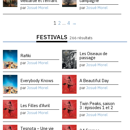
vieillarde et l’enfant
campagne
par
Josué Morel
par
Josué Morel
1
2
…
4
→
FESTIVALS
266 résultats
Les Oiseaux de
Rafiki
passage
par
Josué Morel
par
Josué Morel
Everybody Knows
A Beautiful Day
par
Josué Morel
par
Josué Morel
Twin Peaks, saison
Les Filles d’Avril
3 : épisodes 1 et 2
par
Josué Morel
par
Josué Morel
Tesnota – Une vie