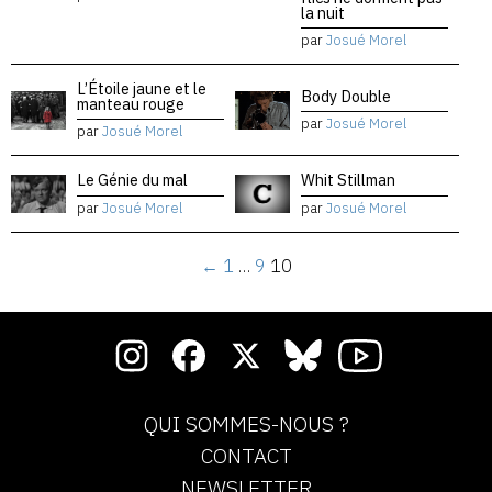
la nuit
par
Josué Morel
L’Étoile jaune et le
Body Double
manteau rouge
par
Josué Morel
par
Josué Morel
Le Génie du mal
Whit Stillman
par
Josué Morel
par
Josué Morel
←
1
…
9
10
QUI SOMMES-NOUS ?
CONTACT
NEWSLETTER