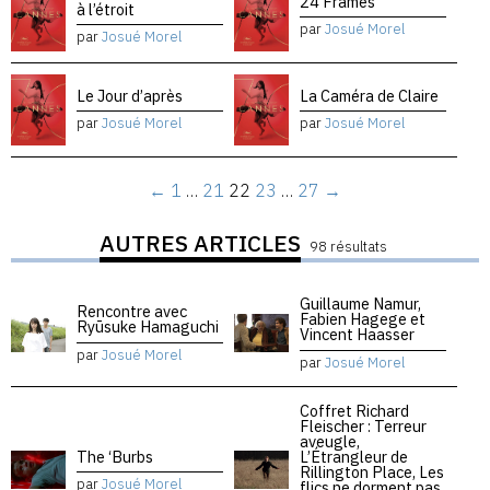
24 Frames
à l’étroit
par
Josué Morel
par
Josué Morel
Le Jour d’après
La Caméra de Claire
par
Josué Morel
par
Josué Morel
←
1
…
21
22
23
…
27
→
AUTRES ARTICLES
98 résultats
Guillaume Namur,
Rencontre avec
Fabien Hagege et
Ryūsuke Hamaguchi
Vincent Haasser
par
Josué Morel
par
Josué Morel
Coffret Richard
Fleischer : Terreur
aveugle,
The ‘Burbs
L’Étrangleur de
Rillington Place, Les
par
Josué Morel
flics ne dorment pas