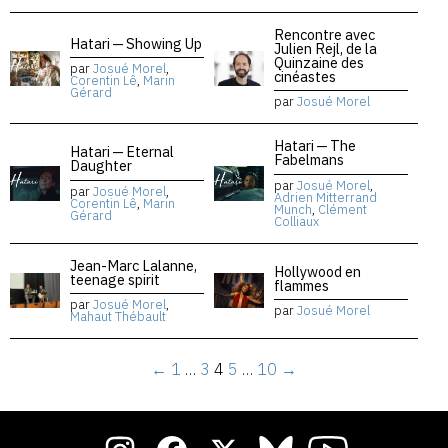
Rencontre avec
Hatari — Showing Up
Julien Rejl, de la
Quinzaine des
par
Josué Morel
,
cinéastes
Corentin Lê
,
Marin
Gérard
par
Josué Morel
Hatari — The
Hatari — Eternal
Fabelmans
Daughter
par
Josué Morel
,
par
Josué Morel
,
Adrien Mitterrand
Corentin Lê
,
Marin
Munch
,
Clément
Gérard
Colliaux
Jean-Marc Lalanne,
Hollywood en
teenage spirit
flammes
par
Josué Morel
,
par
Josué Morel
Mahaut Thébault
←
1
…
3
4
5
…
10
→