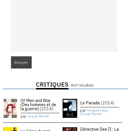
CRITIQUES
469 résultats
Of Men and War
Le Paradis
(2014)
(Des hommes et de
la guerre)
(2014)
par
Arnaud Hée
,
Josué Morel
par
Josué Morel
Détective Dee II : La