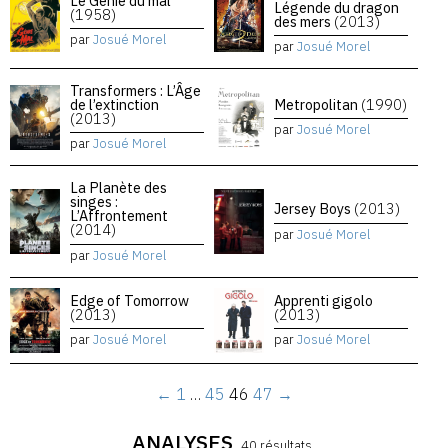
Le Génie du mal
Légende du dragon
(1958)
des mers
(2013)
par
Josué Morel
par
Josué Morel
Transformers : L’Âge
de l’extinction
Metropolitan
(1990)
(2013)
par
Josué Morel
par
Josué Morel
La Planète des
singes :
Jersey Boys
(2013)
L’Affrontement
(2014)
par
Josué Morel
par
Josué Morel
Edge of Tomorrow
Apprenti gigolo
(2013)
(2013)
par
Josué Morel
par
Josué Morel
←
1
…
45
46
47
→
ANALYSES
40 résultats