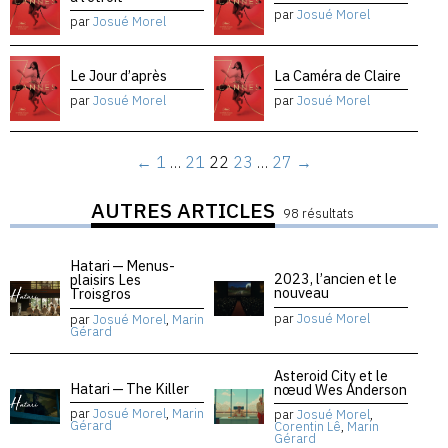
par
Josué Morel
par
Josué Morel
Le Jour d’après
La Caméra de Claire
par
Josué Morel
par
Josué Morel
←
1
…
21
22
23
…
27
→
AUTRES ARTICLES
98 résultats
Hatari — Menus-
2023, l’ancien et le
plaisirs Les
nouveau
Troisgros
par
Josué Morel
par
Josué Morel
,
Marin
Gérard
Asteroid City et le
Hatari — The Killer
nœud Wes Anderson
par
Josué Morel
,
Marin
par
Josué Morel
,
Gérard
Corentin Lê
,
Marin
Gérard