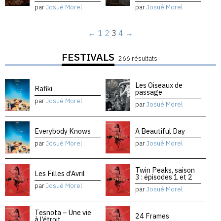
par
Josué Morel
par
Josué Morel
←
1
2
3
4
→
FESTIVALS
266 résultats
Les Oiseaux de
Rafiki
passage
par
Josué Morel
par
Josué Morel
Everybody Knows
A Beautiful Day
par
Josué Morel
par
Josué Morel
Twin Peaks, saison
Les Filles d’Avril
3 : épisodes 1 et 2
par
Josué Morel
par
Josué Morel
Tesnota – Une vie
24 Frames
à l’étroit