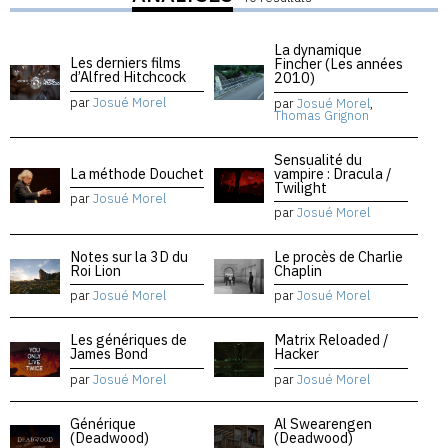
La dynamique
Les derniers films
Fincher (Les années
d’Alfred Hitchcock
2010)
par
Josué Morel
par
Josué Morel
,
Thomas Grignon
Sensualité du
La méthode Douchet
vampire : Dracula /
Twilight
par
Josué Morel
par
Josué Morel
Notes sur la 3D du
Le procès de Charlie
Roi Lion
Chaplin
par
Josué Morel
par
Josué Morel
Les génériques de
Matrix Reloaded /
James Bond
Hacker
par
Josué Morel
par
Josué Morel
Générique
Al Swearengen
(Deadwood)
(Deadwood)