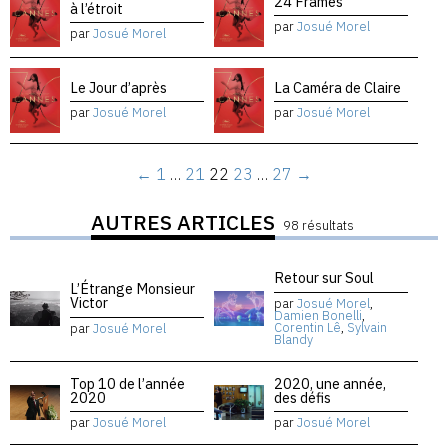
24 Frames
à l’étroit
par
Josué Morel
par
Josué Morel
Le Jour d’après
La Caméra de Claire
par
Josué Morel
par
Josué Morel
←
1
…
21
22
23
…
27
→
AUTRES ARTICLES
98 résultats
Retour sur Soul
L’Étrange Monsieur
Victor
par
Josué Morel
,
Damien Bonelli
,
Corentin Lê
,
Sylvain
par
Josué Morel
Blandy
Top 10 de l’année
2020, une année,
2020
des défis
par
Josué Morel
par
Josué Morel