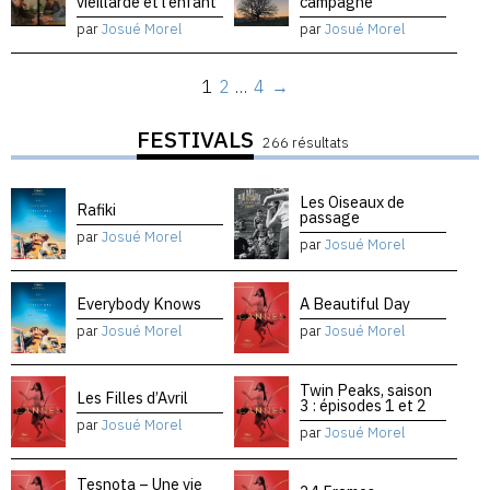
vieillarde et l’enfant
campagne
par
Josué Morel
par
Josué Morel
1
2
…
4
→
FESTIVALS
266 résultats
Les Oiseaux de
Rafiki
passage
par
Josué Morel
par
Josué Morel
Everybody Knows
A Beautiful Day
par
Josué Morel
par
Josué Morel
Twin Peaks, saison
Les Filles d’Avril
3 : épisodes 1 et 2
par
Josué Morel
par
Josué Morel
Tesnota – Une vie