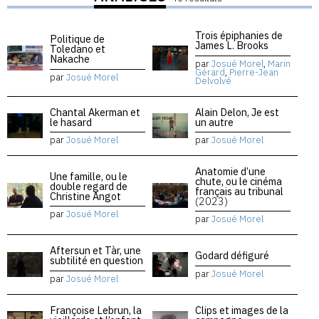
Trois épiphanies de
Politique de
James L. Brooks
Toledano et
Nakache
par
Josué Morel
,
Marin
Gérard
,
Pierre-Jean
par
Josué Morel
Delvolvé
Chantal Akerman et
Alain Delon, Je est
le hasard
un autre
par
Josué Morel
par
Josué Morel
Anatomie d’une
Une famille, ou le
chute, ou le cinéma
double regard de
français au tribunal
Christine Angot
(2023)
par
Josué Morel
par
Josué Morel
Aftersun et Tàr, une
Godard défiguré
subtilité en question
par
Josué Morel
par
Josué Morel
Françoise Lebrun, la
Clips et images de la