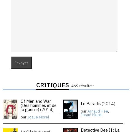
CRITIQUES
469 résultats
Of Men and War
Le Paradis
(2014)
(Des hommes et de
la guerre)
(2014)
par
Arnaud Hée
,
Josué Morel
par
Josué Morel
Détective Dee II : La