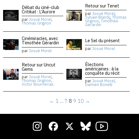
Retour sur Tenet
Débat du ciné-club
Critikat : L’Aurore
par
Josué Morel
,
Sylvain Blandy
,
Thomas
par
Josué Morel
,
Grignon
,
Timothée
Thomas Grignon
Gérardin
Cinémiracles, avec
Le Sel du présent
Timothée Gérardin
par
Josué Morel
par
Josué Morel
Élections
Retour sur Uncut
américaines : à la
Gems
conquête du récit
par
Josué Morel
,
Thomas Grignon
,
par
Josué Morel
,
Victor Bournerias
Damien Bonelli
←
1
…
7
8
9
10
→