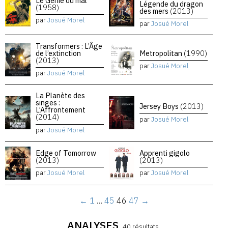
Le Génie du mal
Légende du dragon
(1958)
des mers
(2013)
par
Josué Morel
par
Josué Morel
Transformers : L’Âge
de l’extinction
Metropolitan
(1990)
(2013)
par
Josué Morel
par
Josué Morel
La Planète des
singes :
Jersey Boys
(2013)
L’Affrontement
(2014)
par
Josué Morel
par
Josué Morel
Edge of Tomorrow
Apprenti gigolo
(2013)
(2013)
par
Josué Morel
par
Josué Morel
←
1
…
45
46
47
→
ANALYSES
40 résultats