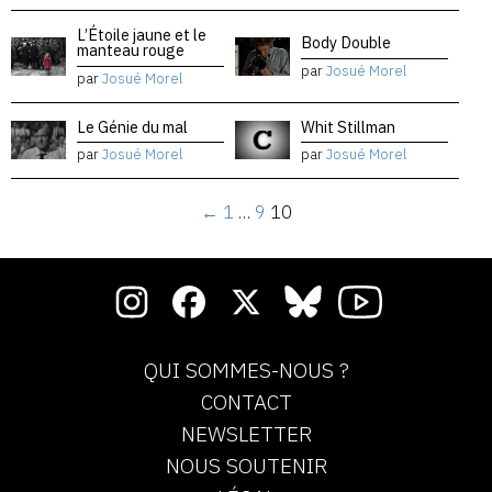
L’Étoile jaune et le
Body Double
manteau rouge
par
Josué Morel
par
Josué Morel
Le Génie du mal
Whit Stillman
par
Josué Morel
par
Josué Morel
←
1
…
9
10
QUI SOMMES-NOUS ?
CONTACT
NEWSLETTER
NOUS SOUTENIR