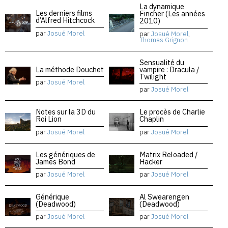
La dynamique
Les derniers films
Fincher (Les années
d’Alfred Hitchcock
2010)
par
Josué Morel
par
Josué Morel
,
Thomas Grignon
Sensualité du
La méthode Douchet
vampire : Dracula /
Twilight
par
Josué Morel
par
Josué Morel
Notes sur la 3D du
Le procès de Charlie
Roi Lion
Chaplin
par
Josué Morel
par
Josué Morel
Les génériques de
Matrix Reloaded /
James Bond
Hacker
par
Josué Morel
par
Josué Morel
Générique
Al Swearengen
(Deadwood)
(Deadwood)
par
Josué Morel
par
Josué Morel