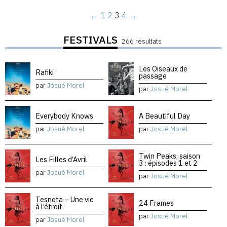
←
1
2
3
4
→
FESTIVALS
266 résultats
Les Oiseaux de
Rafiki
passage
par
Josué Morel
par
Josué Morel
Everybody Knows
A Beautiful Day
par
Josué Morel
par
Josué Morel
Twin Peaks, saison
Les Filles d’Avril
3 : épisodes 1 et 2
par
Josué Morel
par
Josué Morel
Tesnota – Une vie
24 Frames
à l’étroit
par
Josué Morel
par
Josué Morel