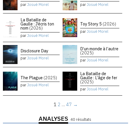
par
Josué Morel
par
Josué Morel
La Bataille de
Gaulle : J’écris ton
Toy Story 5
(2026)
nom
(2026)
par
Josué Morel
par
Josué Morel
D’un monde à l’autre
Disclosure Day
(2025)
par
Josué Morel
par
Josué Morel
La Bataille de
The Plague
(2025)
Gaulle : L’âge de fer
(2025)
par
Josué Morel
par
Josué Morel
1
2
…
47
→
ANALYSES
40 résultats