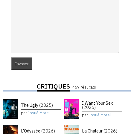
CRITIQUES
469 résultats
I Want Your Sex
The Ugly
(2025)
(2026)
par
Josué Morel
par
Josué Morel
L’Odyssée
(2026)
La Chaleur
(2026)