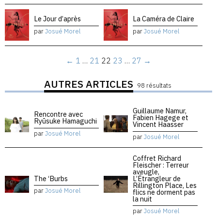
Le Jour d’après
La Caméra de Claire
par
Josué Morel
par
Josué Morel
←
1
…
21
22
23
…
27
→
AUTRES ARTICLES
98 résultats
Guillaume Namur,
Rencontre avec
Fabien Hagege et
Ryūsuke Hamaguchi
Vincent Haasser
par
Josué Morel
par
Josué Morel
Coffret Richard
Fleischer : Terreur
aveugle,
The ‘Burbs
L’Étrangleur de
Rillington Place, Les
par
Josué Morel
flics ne dorment pas
la nuit
par
Josué Morel