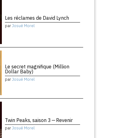
Les réclames de David Lynch
par
Josué Morel
Le secret magnifique (Million
Dollar Baby)
par
Josué Morel
Twin Peaks, saison 3 — Revenir
par
Josué Morel