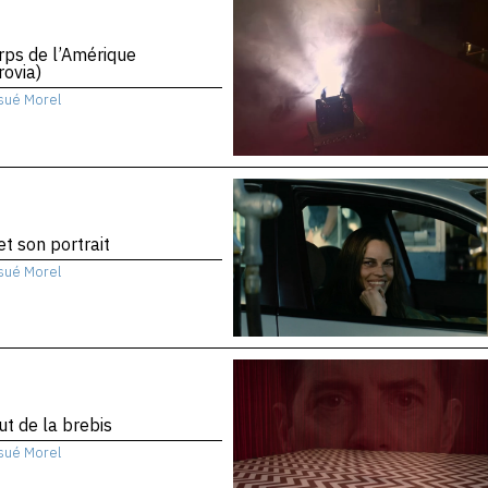
rps de l’Amérique
ovia)
sué Morel
 et son portrait
sué Morel
ut de la brebis
sué Morel