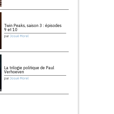
Twin Peaks, saison 3 : épisodes
9 et 10
par
Josué Morel
La trilogie politique de Paul
Verhoeven
par
Josué Morel