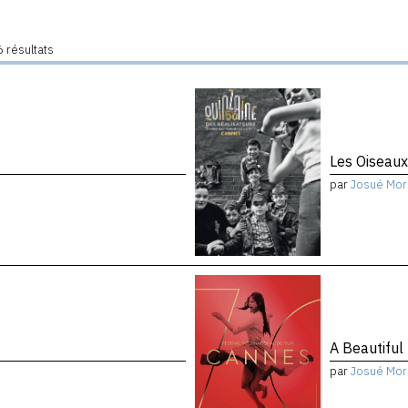
 résultats
Les Oiseau
par
Josué Mor
A Beautiful
par
Josué Mor