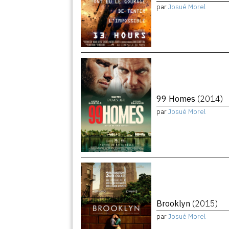
par
Josué Morel
99 Homes
(2014)
par
Josué Morel
Brooklyn
(2015)
par
Josué Morel