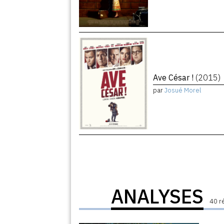
Ave César !
(2015)
par
Josué Morel
ANALYSES
40 r