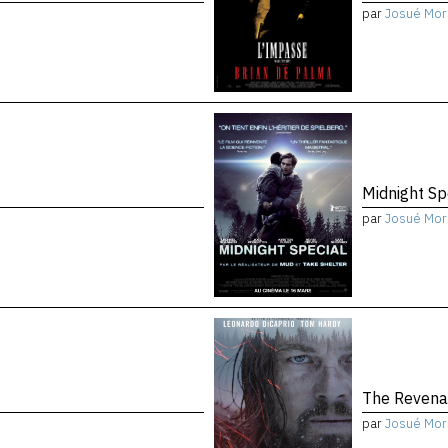
par
Josué Mor
Midnight Sp
par
Josué Mor
The Reven
par
Josué Mor