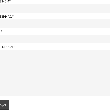
E NOM
*
E E-MAIL
*
T
*
E MESSAGE