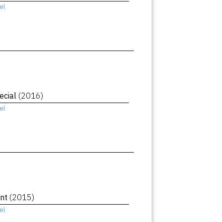
el
ecial
(2016)
el
ant
(2015)
el