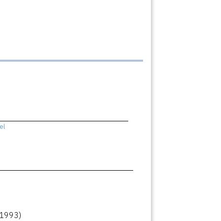
el
(1993)