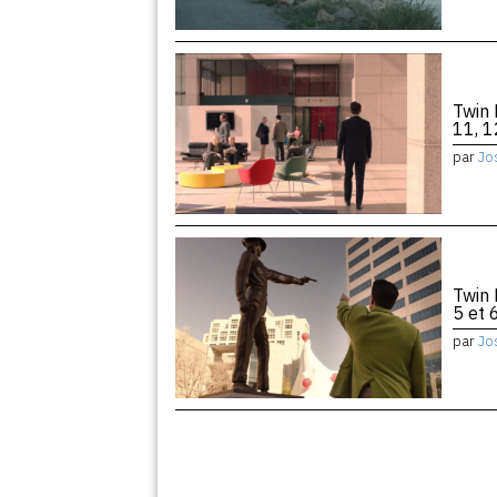
Twin 
11, 1
par
Jo
Twin 
5 et 
par
Jo