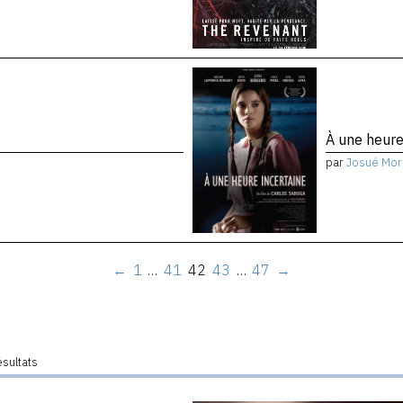
À une heure
par
Josué Mor
←
1
…
41
42
43
…
47
→
ésultats