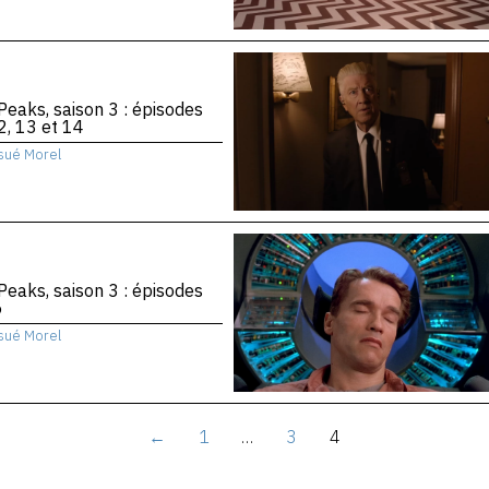
Peaks, saison 3 : épisodes
2, 13 et 14
sué Morel
Peaks, saison 3 : épisodes
6
sué Morel
←
1
…
3
4