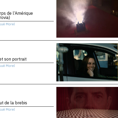
rps de l’Amérique
ovia)
sué Morel
 et son portrait
sué Morel
ut de la brebis
sué Morel