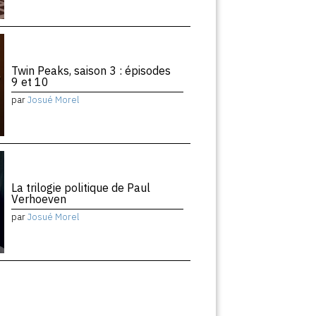
Twin Peaks, saison 3 : épisodes
9 et 10
par
Josué Morel
La trilogie politique de Paul
Verhoeven
par
Josué Morel