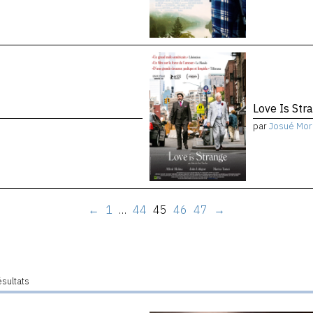
Love Is Str
par
Josué Mor
←
1
…
44
45
46
47
→
ésultats