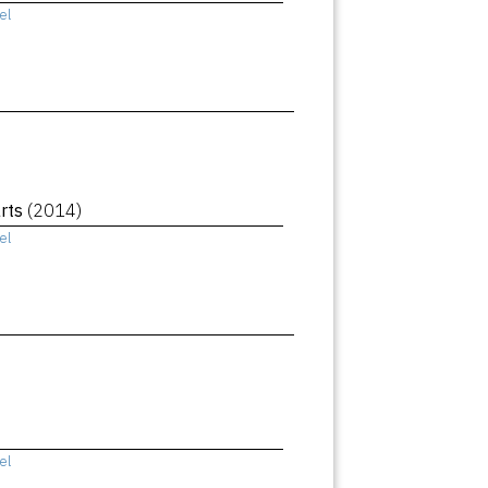
el
rts
(2014)
el
el