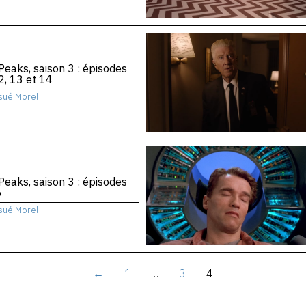
Peaks, saison 3 : épisodes
2, 13 et 14
sué Morel
Peaks, saison 3 : épisodes
6
sué Morel
←
1
…
3
4