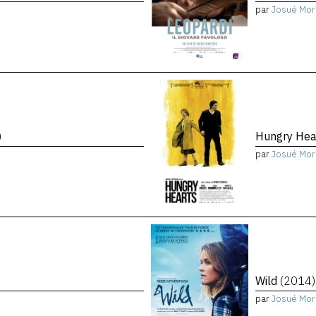
par
Josué Mor
)
Hungry Hea
par
Josué Mor
Wild
(2014)
par
Josué Mor