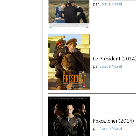
par
Josué Morel
Le Président
(2014
par
Josué Morel
Foxcatcher
(2014)
par
Josué Morel