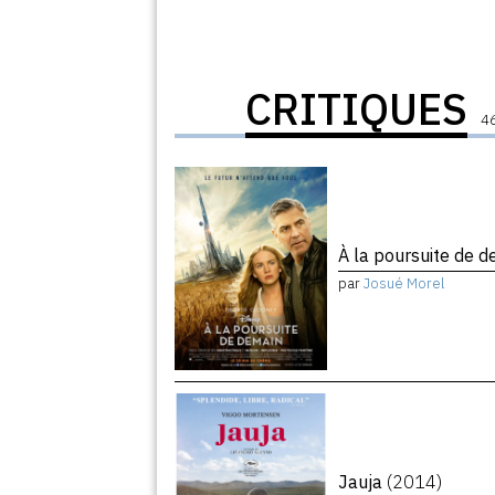
CRITIQUES
46
À la poursuite de 
par
Josué Morel
Jauja
(2014)