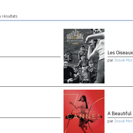
 résultats
Les Oiseau
par
Josué Mor
A Beautiful
par
Josué Mor