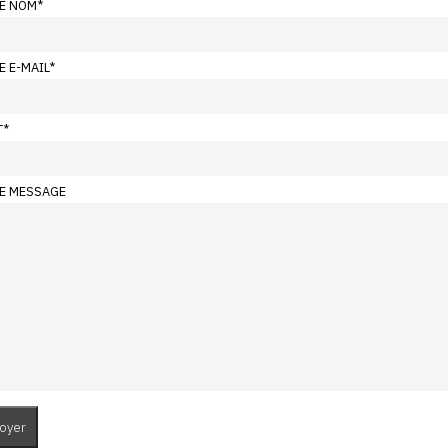
E NOM
*
E E-MAIL
*
T
*
E MESSAGE