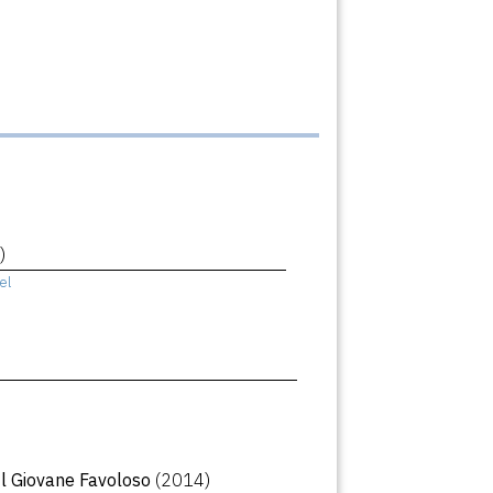
)
el
Il Giovane Favoloso
(2014)