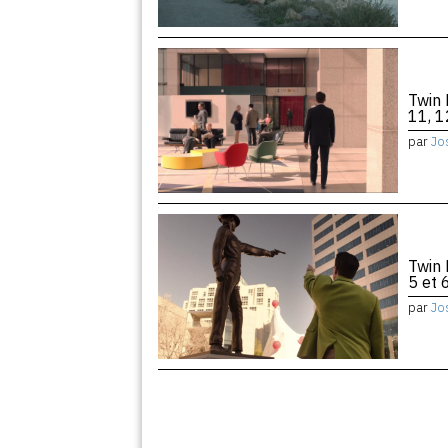
Twin 
11, 1
par
Jo
Twin 
5 et 
par
Jo