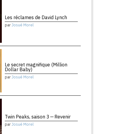
Les réclames de David Lynch
par
Josué Morel
Le secret magnifique (Million
Dollar Baby)
par
Josué Morel
Twin Peaks, saison 3 — Revenir
par
Josué Morel