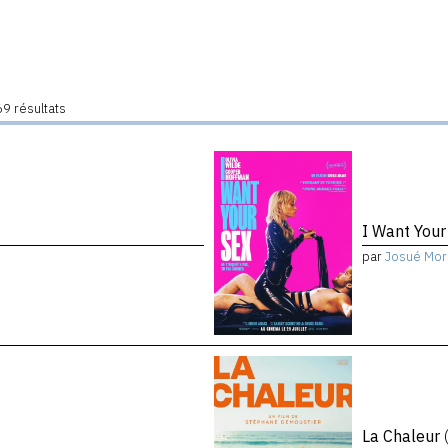
9 résultats
I Want You
par
Josué Mor
La Chaleur