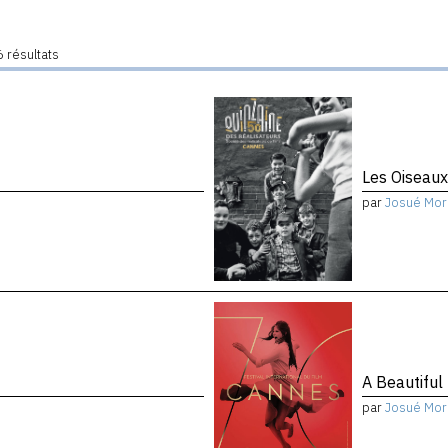
 résultats
Les Oiseau
par
Josué Mor
A Beautiful
par
Josué Mor