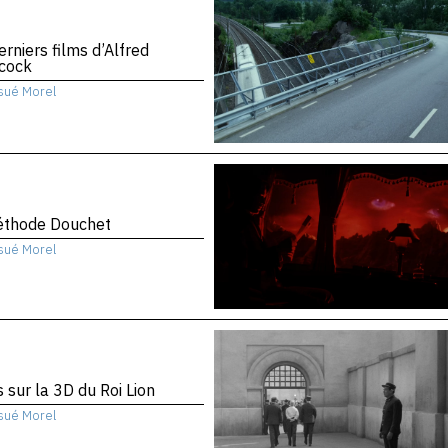
erniers films d’Alfred
hcock
sué Morel
éthode Douchet
sué Morel
 sur la 3D du Roi Lion
sué Morel