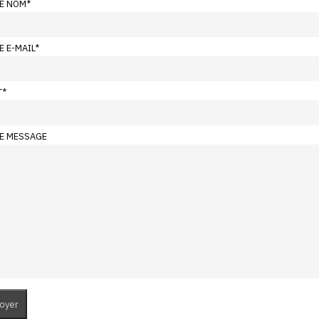
E NOM
*
E E-MAIL
*
T
*
E MESSAGE