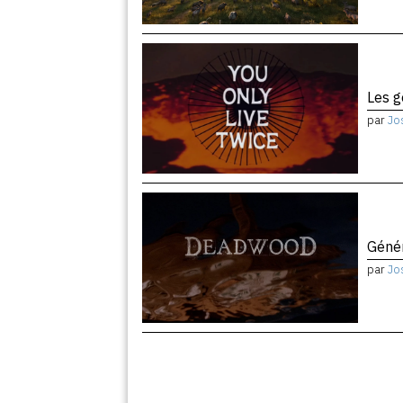
Les 
par
Jo
Géné
par
Jo