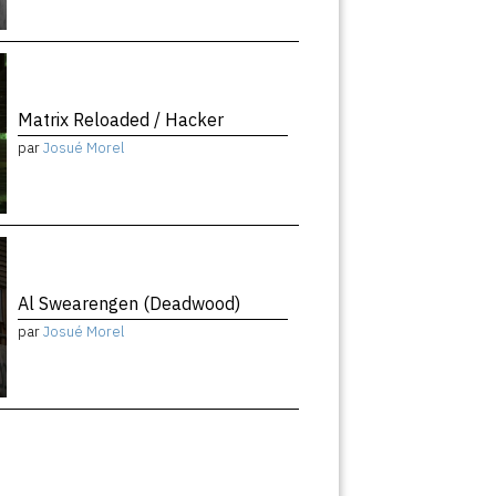
Matrix Reloaded / Hacker
par
Josué Morel
Al Swearengen (Deadwood)
par
Josué Morel