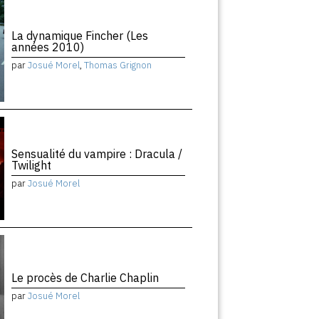
La dynamique Fincher (Les
années 2010)
par
Josué Morel
,
Thomas Grignon
Sensualité du vampire : Dracula /
Twilight
par
Josué Morel
Le procès de Charlie Chaplin
par
Josué Morel