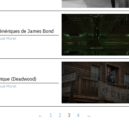
génériques de James Bond
sué Morel
rique (Deadwood)
sué Morel
←
1
2
3
4
→