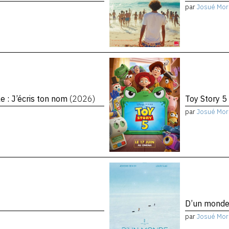
par
Josué Mor
le : J’écris ton nom
(2026)
Toy Story 5
par
Josué Mor
D’un monde 
par
Josué Mor