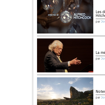
Les d
Hitc
par
Jo
La m
par
Jo
Notes
par
Jo