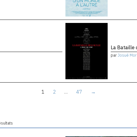
La Bataille 
par
Josué Mor
1
2
…
47
→
ésultats