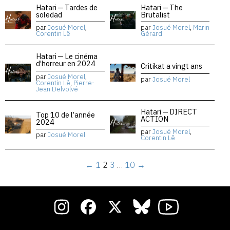
Hatari — Tardes de
Hatari — The
soledad
Brutalist
par
Josué Morel
,
par
Josué Morel
,
Marin
Corentin Lê
Gérard
Hatari — Le cinéma
d’horreur en 2024
Critikat a vingt ans
par
Josué Morel
,
par
Josué Morel
Corentin Lê
,
Pierre-
Jean Delvolvé
Hatari — DIRECT
Top 10 de l’année
ACTION
2024
par
Josué Morel
,
par
Josué Morel
Corentin Lê
←
1
2
3
…
10
→