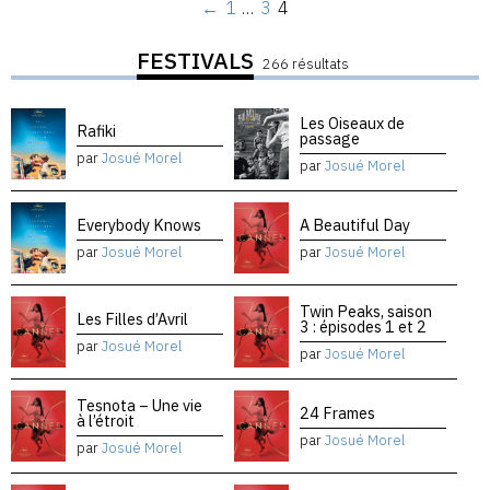
←
1
…
3
4
FESTIVALS
266 résultats
Les Oiseaux de
Rafiki
passage
par
Josué Morel
par
Josué Morel
Everybody Knows
A Beautiful Day
par
Josué Morel
par
Josué Morel
Twin Peaks, saison
Les Filles d’Avril
3 : épisodes 1 et 2
par
Josué Morel
par
Josué Morel
Tesnota – Une vie
24 Frames
à l’étroit
par
Josué Morel
par
Josué Morel