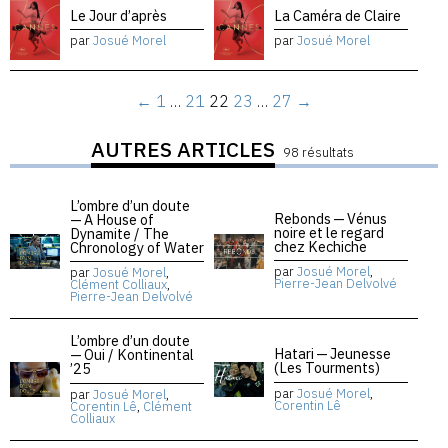
Le Jour d’après
La Caméra de Claire
par
Josué Morel
par
Josué Morel
←
1
…
21
22
23
…
27
→
AUTRES ARTICLES
98 résultats
L’ombre d’un doute
Rebonds — Vénus
— A House of
noire et le regard
Dynamite / The
chez Kechiche
Chronology of Water
par
Josué Morel
,
par
Josué Morel
,
Pierre-Jean Delvolvé
Clément Colliaux
,
Pierre-Jean Delvolvé
L’ombre d’un doute
Hatari — Jeunesse
— Oui / Kontinental
(Les Tourments)
’25
par
Josué Morel
,
par
Josué Morel
,
Corentin Lê
Corentin Lê
,
Clément
Colliaux