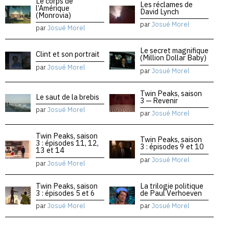
Le corps de
Les réclames de
l’Amérique
David Lynch
(Monrovia)
par
Josué Morel
par
Josué Morel
Le secret magnifique
Clint et son portrait
(Million Dollar Baby)
par
Josué Morel
par
Josué Morel
Twin Peaks, saison
Le saut de la brebis
3 — Revenir
par
Josué Morel
par
Josué Morel
Twin Peaks, saison
Twin Peaks, saison
3 : épisodes 11, 12,
3 : épisodes 9 et 10
13 et 14
par
Josué Morel
par
Josué Morel
Twin Peaks, saison
La trilogie politique
3 : épisodes 5 et 6
de Paul Verhoeven
par
Josué Morel
par
Josué Morel