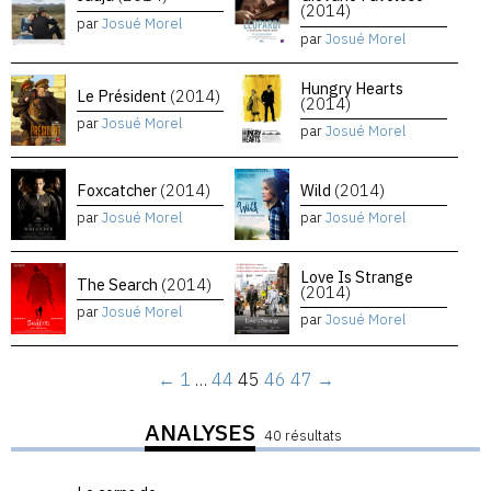
(2014)
par
Josué Morel
par
Josué Morel
Hungry Hearts
Le Président
(2014)
(2014)
par
Josué Morel
par
Josué Morel
Foxcatcher
(2014)
Wild
(2014)
par
Josué Morel
par
Josué Morel
Love Is Strange
The Search
(2014)
(2014)
par
Josué Morel
par
Josué Morel
←
1
…
44
45
46
47
→
ANALYSES
40 résultats