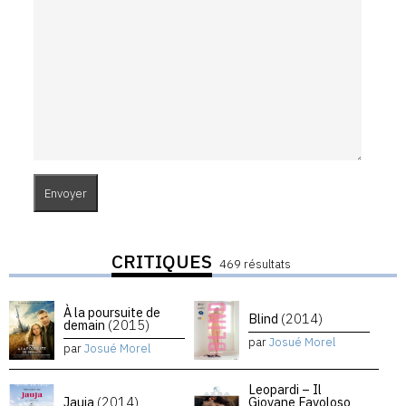
CRITIQUES
469 résultats
À la poursuite de
Blind
(2014)
demain
(2015)
par
Josué Morel
par
Josué Morel
Leopardi – Il
Jauja
(2014)
Giovane Favoloso