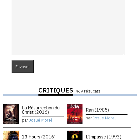
CRITIQUES
469 résultats
La Résurrection du
Ran
(1985)
Christ
(2016)
par
Josué Morel
par
Josué Morel
13 Hours
(2016)
L’Impasse
(1993)