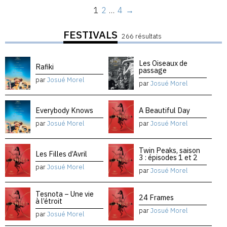
1
2
…
4
→
FESTIVALS
266 résultats
Les Oiseaux de
Rafiki
passage
par
Josué Morel
par
Josué Morel
Everybody Knows
A Beautiful Day
par
Josué Morel
par
Josué Morel
Twin Peaks, saison
Les Filles d’Avril
3 : épisodes 1 et 2
par
Josué Morel
par
Josué Morel
Tesnota – Une vie
24 Frames
à l’étroit
par
Josué Morel
par
Josué Morel