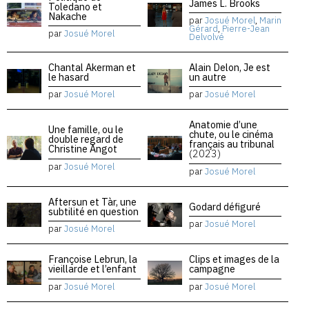
James L. Brooks
Toledano et
Nakache
par
Josué Morel
,
Marin
Gérard
,
Pierre-Jean
par
Josué Morel
Delvolvé
Chantal Akerman et
Alain Delon, Je est
le hasard
un autre
par
Josué Morel
par
Josué Morel
Anatomie d’une
Une famille, ou le
chute, ou le cinéma
double regard de
français au tribunal
Christine Angot
(2023)
par
Josué Morel
par
Josué Morel
Aftersun et Tàr, une
Godard défiguré
subtilité en question
par
Josué Morel
par
Josué Morel
Françoise Lebrun, la
Clips et images de la
vieillarde et l’enfant
campagne
par
Josué Morel
par
Josué Morel