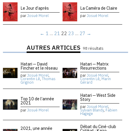
Le Jour d’après
La Caméra de Claire
par
Josué Morel
par
Josué Morel
←
1
…
21
22
23
…
27
→
AUTRES ARTICLES
98 résultats
Hatari — David
Hatari — Matrix
Fincher et le réseau
Resurrections
par
Josué Morel
,
par
Josué Morel
,
Corentin Lê
,
Thomas
Corentin Lê
,
Marin
Grignon
Gérard
Hatari — West Side
Top 10 de l’année
Story
2021
par
Josué Morel
,
par
Josué Morel
Sylvain Blandy
,
Fabien
Hagege
Débat du Ciné-club
2021, une année
Critikat : Kaïro