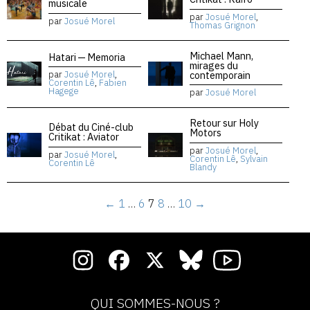
musicale
par
Josué Morel
,
par
Josué Morel
Thomas Grignon
Michael Mann,
Hatari — Memoria
mirages du
contemporain
par
Josué Morel
,
Corentin Lê
,
Fabien
Hagege
par
Josué Morel
Retour sur Holy
Débat du Ciné-club
Motors
Critikat : Aviator
par
Josué Morel
,
par
Josué Morel
,
Corentin Lê
,
Sylvain
Corentin Lê
Blandy
←
1
…
6
7
8
…
10
→
QUI SOMMES-NOUS ?