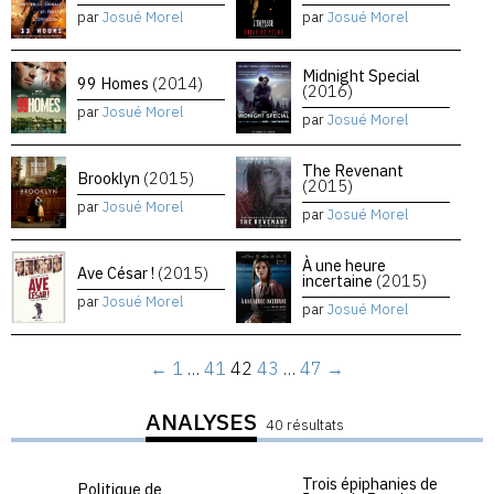
par
Josué Morel
par
Josué Morel
Midnight Special
99 Homes
(2014)
(2016)
par
Josué Morel
par
Josué Morel
The Revenant
Brooklyn
(2015)
(2015)
par
Josué Morel
par
Josué Morel
À une heure
Ave César !
(2015)
incertaine
(2015)
par
Josué Morel
par
Josué Morel
←
1
…
41
42
43
…
47
→
ANALYSES
40 résultats
Trois épiphanies de
Politique de