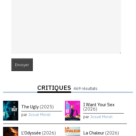
CRITIQUES
469 résultats
I Want Your Sex
The Ugly
(2025)
(2026)
par
Josué Morel
par
Josué Morel
L’Odyssée
(2026)
La Chaleur
(2026)