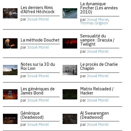
La dynamique
Les derniers films
Fincher (Les années
d’Alfred Hitchcock
2010)
par
Josué Morel
par
Josué Morel
,
Thomas Grignon
Sensualité du
La méthode Douchet
vampire : Dracula /
Twilight
par
Josué Morel
par
Josué Morel
Notes sur la 3D du
Le procès de Charlie
Roi Lion
Chaplin
par
Josué Morel
par
Josué Morel
Les génériques de
Matrix Reloaded /
James Bond
Hacker
par
Josué Morel
par
Josué Morel
Générique
Al Swearengen
(Deadwood)
(Deadwood)
par
Josué Morel
par
Josué Morel