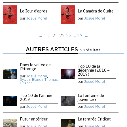
Le Jour d’après
La Caméra de Claire
par
Josué Morel
par
Josué Morel
←
1
…
21
22
23
…
27
→
AUTRES ARTICLES
98 résultats
Dans la vallée de
Top 10 de la
l’étrange
décennie (2010 –
2019)
par
Josué Morel
,
Sylvain Blandy
,
Thomas
par
Josué Morel
Grignon
Top 10 de l’année
La fontaine de
2019
jouvence ?
par
Josué Morel
par
Josué Morel
Futur antérieur
La rentrée Critikat
par
Josué Morel
,
par
Josué Morel
,