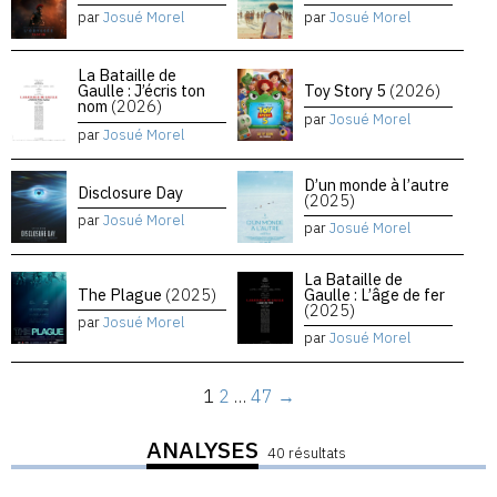
par
Josué Morel
par
Josué Morel
La Bataille de
Gaulle : J’écris ton
Toy Story 5
(2026)
nom
(2026)
par
Josué Morel
par
Josué Morel
D’un monde à l’autre
Disclosure Day
(2025)
par
Josué Morel
par
Josué Morel
La Bataille de
The Plague
(2025)
Gaulle : L’âge de fer
(2025)
par
Josué Morel
par
Josué Morel
1
2
…
47
→
ANALYSES
40 résultats