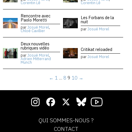
Corentin Lê
Corentin Lê
Rencontre avec
Les Forbans de la
Paolo Moretti
nuit
par
Josué Morel
,
par
Josué Morel
Chloé Cavillier
Deux nouvelles
rubriques vidéo
Critikat reloaded
par
Josué Morel
,
par
Josué Morel
Adrien Mitterrand
Munch
←
1
…
8
9
10
→
QUI SOMMES-NOUS ?
CONTACT