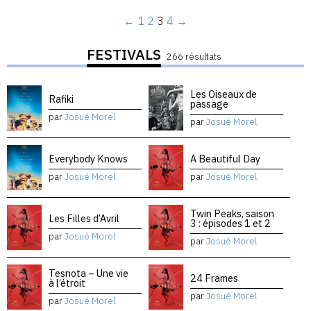
←
1
2
3
4
→
FESTIVALS
266 résultats
Les Oiseaux de
Rafiki
passage
par
Josué Morel
par
Josué Morel
Everybody Knows
A Beautiful Day
par
Josué Morel
par
Josué Morel
Twin Peaks, saison
Les Filles d’Avril
3 : épisodes 1 et 2
par
Josué Morel
par
Josué Morel
Tesnota – Une vie
24 Frames
à l’étroit
par
Josué Morel
par
Josué Morel