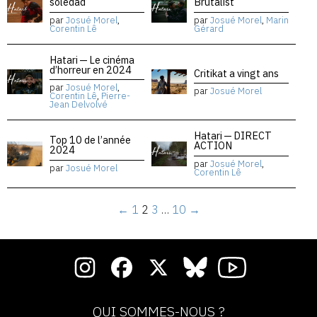
soledad
Brutalist
par
Josué Morel
,
par
Josué Morel
,
Marin
Corentin Lê
Gérard
Hatari — Le cinéma
d’horreur en 2024
Critikat a vingt ans
par
Josué Morel
,
par
Josué Morel
Corentin Lê
,
Pierre-
Jean Delvolvé
Hatari — DIRECT
Top 10 de l’année
ACTION
2024
par
Josué Morel
,
par
Josué Morel
Corentin Lê
←
1
2
3
…
10
→
QUI SOMMES-NOUS ?