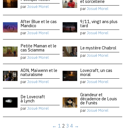
et sorcellerie
par
Josué Morel
par
Josué Morel
After Blue et le cas
9/11, vingt ans plus
Mandico
tard
par
Josué Morel
par
Josué Morel
Petite Maman et le
Le mystère Chabrol
cas Sciamma
par
Josué Morel
par
Josué Morel
ADN, Maïwenn et le
Lovecraft, un cas
naturalisme
moral
par
Josué Morel
par
Josué Morel
Grandeur et
De Lovecraft
décadence de Louis
à Lynch
de Funès
par
Josué Morel
par
Josué Morel
←
1
2
3
4
→