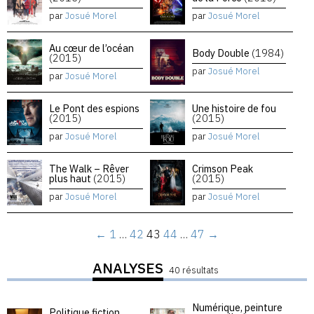
par
Josué Morel
par
Josué Morel
Au cœur de l’océan
Body Double
(1984)
(2015)
par
Josué Morel
par
Josué Morel
Le Pont des espions
Une histoire de fou
(2015)
(2015)
par
Josué Morel
par
Josué Morel
The Walk – Rêver
Crimson Peak
plus haut
(2015)
(2015)
par
Josué Morel
par
Josué Morel
←
1
…
42
43
44
…
47
→
ANALYSES
40 résultats
Numérique, peinture
Politique fiction