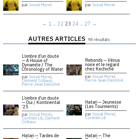
par
Josué Morel
par
Josué Morel
←
1
…
22
23
24
…
27
→
AUTRES ARTICLES
98 résultats
L’ombre d’un doute
Rebonds — Vénus
— A House of
noire et le regard
Dynamite / The
chez Kechiche
Chronology of Water
par
Josué Morel
,
par
Josué Morel
,
Pierre-Jean Delvolvé
Clément Colliaux
,
Pierre-Jean Delvolvé
L’ombre d’un doute
Hatari — Jeunesse
— Oui / Kontinental
(Les Tourments)
’25
par
Josué Morel
,
par
Josué Morel
,
Corentin Lê
Corentin Lê
,
Clément
Colliaux
Hatari — Tardes de
Hatari — The