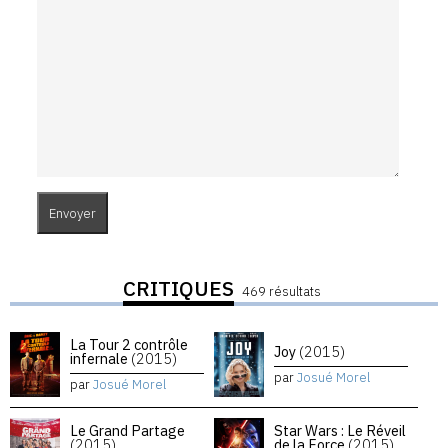
CRITIQUES
469 résultats
La Tour 2 contrôle
Joy
(2015)
infernale
(2015)
par
Josué Morel
par
Josué Morel
Le Grand Partage
Star Wars : Le Réveil
(2015)
de la Force
(2015)