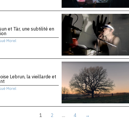
sun et Tàr, une subtilité en
ion
sué Morel
oise Lebrun, la vieillarde et
ant
sué Morel
1
2
…
4
→