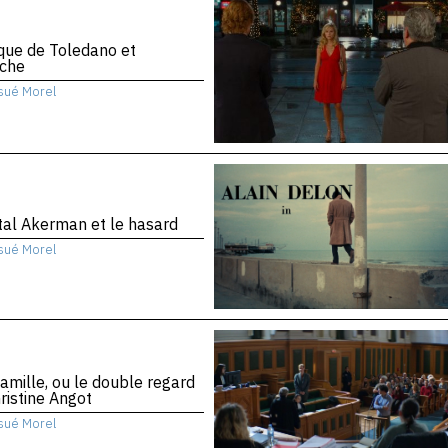
ique de Toledano et
che
sué Morel
al Akerman et le hasard
sué Morel
amille, ou le double regard
ristine Angot
sué Morel