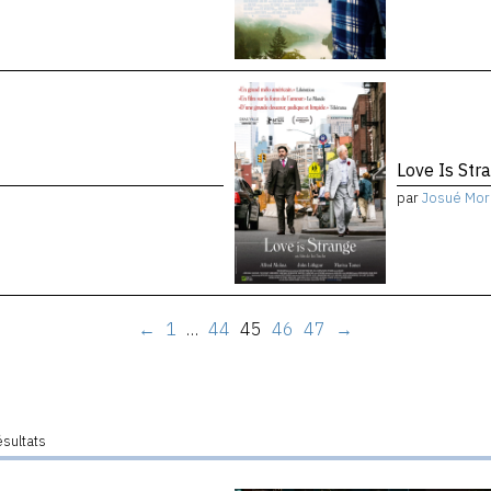
Love Is Str
par
Josué Mor
←
1
…
44
45
46
47
→
ésultats