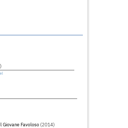
)
el
Il Giovane Favoloso
(2014)