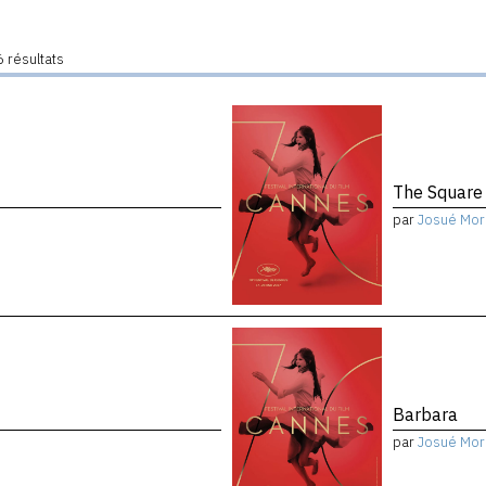
 résultats
The Square
par
Josué Mor
Barbara
par
Josué Mor