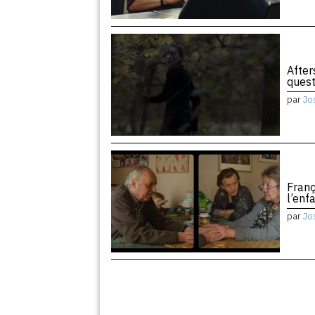
After
quest
par
Jo
Franç
l’enf
par
Jo