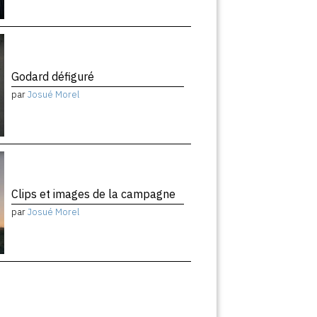
Godard défiguré
par
Josué Morel
Clips et images de la campagne
par
Josué Morel