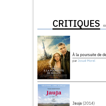
CRITIQUES
46
À la poursuite de 
par
Josué Morel
Jauja
(2014)