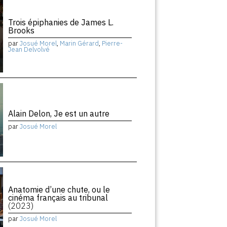
Trois épiphanies de James L.
Brooks
par
Josué Morel
,
Marin Gérard
,
Pierre-
Jean Delvolvé
Alain Delon, Je est un autre
par
Josué Morel
Anatomie d’une chute, ou le
cinéma français au tribunal
(2023)
par
Josué Morel