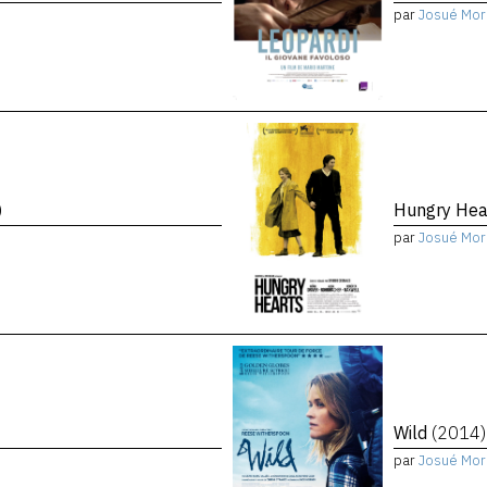
par
Josué Mor
)
Hungry Hea
par
Josué Mor
Wild
(2014)
par
Josué Mor