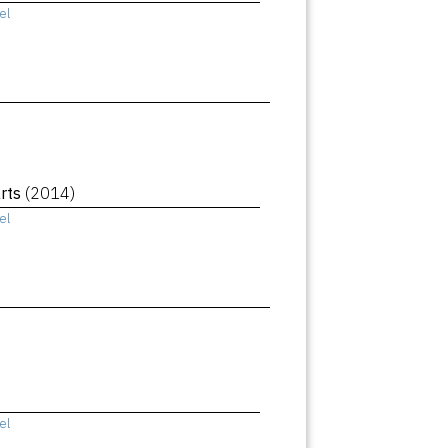
el
rts
(2014)
el
el