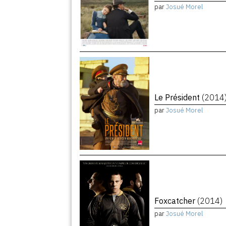
par
Josué Morel
Le Président
(2014
par
Josué Morel
Foxcatcher
(2014)
par
Josué Morel