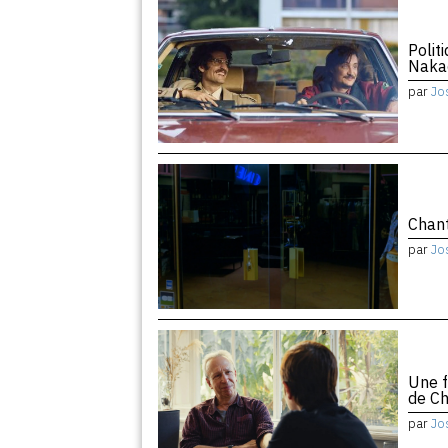
Polit
Naka
par
Jo
Chant
par
Jo
Une f
de Ch
par
Jo