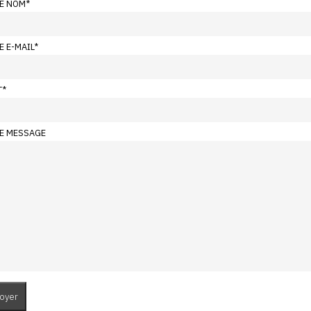
E NOM
*
E E-MAIL
*
T
*
E MESSAGE