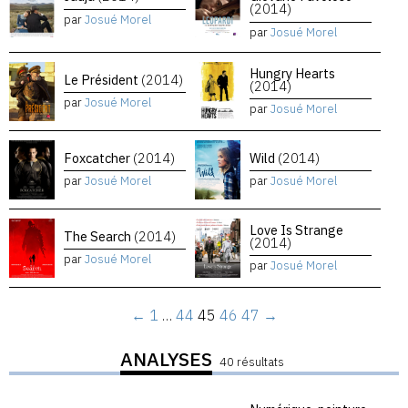
(2014)
par
Josué Morel
par
Josué Morel
Hungry Hearts
Le Président
(2014)
(2014)
par
Josué Morel
par
Josué Morel
Foxcatcher
(2014)
Wild
(2014)
par
Josué Morel
par
Josué Morel
Love Is Strange
The Search
(2014)
(2014)
par
Josué Morel
par
Josué Morel
←
1
…
44
45
46
47
→
ANALYSES
40 résultats