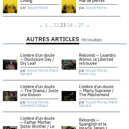
Loving
Mal de pierres
par
Josué Morel
par
Josué Morel
←
1
…
22
23
24
…
27
→
AUTRES ARTICLES
98 résultats
L’ombre d’un doute
Rebonds — Lisandro
— Disclosure Day /
Alonso, la Libertad
Dry Leaf
retrouvée
par
Josué Morel
,
Marin
par
Josué Morel
,
Gérard
Robin Vaz
L’ombre d’un doute
L’ombre d’un doute
— The Drama / Juste
— Marty Supreme /
une illusion
The Mastermind
par
Josué Morel
,
par
Josué Morel
,
Marin
Clément Colliaux
Gérard
L’ombre d’un doute
Rebonds —
— Father Mother
Spanglish et le
Sister Brother / Le
miracle James L.