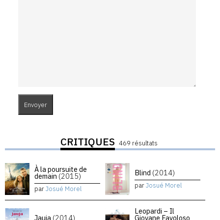
CRITIQUES
469 résultats
À la poursuite de
Blind
(2014)
demain
(2015)
par
Josué Morel
par
Josué Morel
Leopardi – Il
Jauja
(2014)
Giovane Favoloso