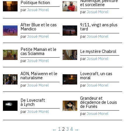
Numérique, peinture
Politique fiction
et sorcellerie
par
Josué Morel
par
Josué Morel
After Blue et le cas
9/11, vingt ans plus
Mandico
tard
par
Josué Morel
par
Josué Morel
Petite Maman et le
Le mystère Chabrol
cas Sciamma
par
Josué Morel
par
Josué Morel
ADN, Maïwenn et le
Lovecraft, un cas
naturalisme
moral
par
Josué Morel
par
Josué Morel
Grandeur et
De Lovecraft
décadence de Louis
à Lynch
de Funès
par
Josué Morel
par
Josué Morel
←
1
2
3
4
→