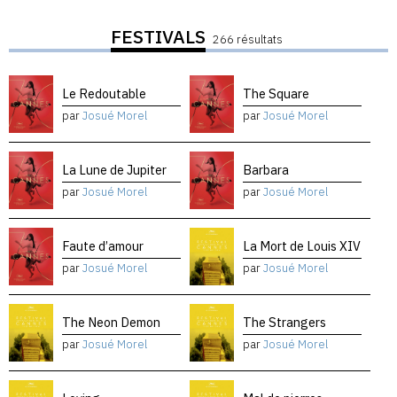
FESTIVALS
266 résultats
Le Redoutable
The Square
par
Josué Morel
par
Josué Morel
La Lune de Jupiter
Barbara
par
Josué Morel
par
Josué Morel
Faute d’amour
La Mort de Louis XIV
par
Josué Morel
par
Josué Morel
The Neon Demon
The Strangers
par
Josué Morel
par
Josué Morel