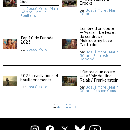
Sud
Brooks
par
Josué Morel
,
Marin
par
Josué Morel
,
Marin
Gérard
,
Camille
Gérard
Bouthors
L’ombre d’un doute
— Avatar : De feu et
de cendres /
Top 10 de l’année
Mektoub my Love :
2025
Canto due
par
Josué Morel
par
Josué Morel
,
Marin
Gérard
,
Pierre-Jean
Delvolvé
L’Ombre d’un doute
2025, oscillations et
— La Voix de Hind
bouillonnements
Rajab / Frankenstein
par
Josué Morel
par
Josué Morel
,
Marin
Gérard
,
Bastien Gens
1
2
…
10
→