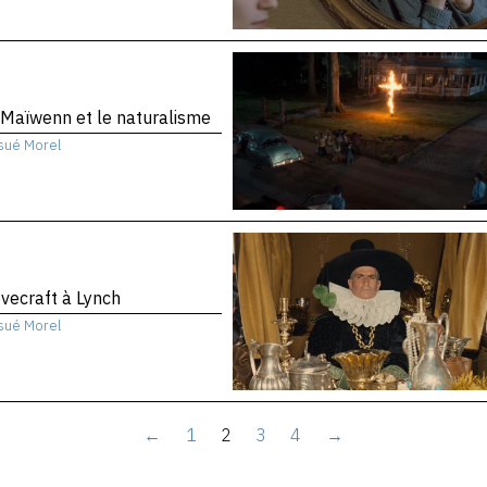
Maïwenn et le naturalisme
sué Morel
vecraft à Lynch
sué Morel
←
1
2
3
4
→