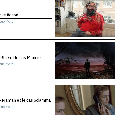
que fiction
sué Morel
 Blue et le cas Mandico
sué Morel
te Maman et le cas Sciamma
sué Morel