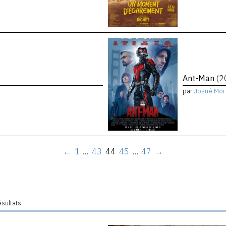
Ant-Man
(2
par
Josué Mor
←
1
…
43
44
45
…
47
→
ésultats