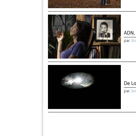
ADN, 
par
Jo
De Lo
par
Jo