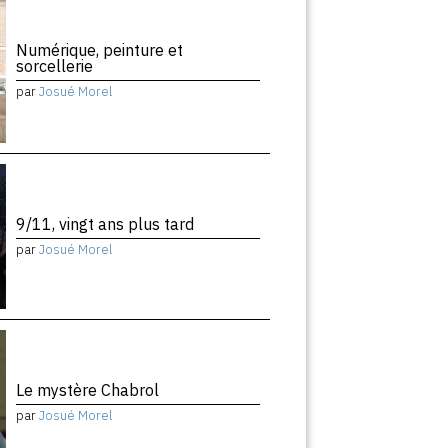
Numérique, peinture et
sorcellerie
par
Josué Morel
9/11, vingt ans plus tard
par
Josué Morel
Le mystère Chabrol
par
Josué Morel