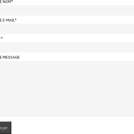
E NOM
*
E E-MAIL
*
T
*
E MESSAGE