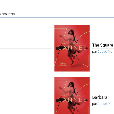
 résultats
The Square
par
Josué Mor
Barbara
par
Josué Mor