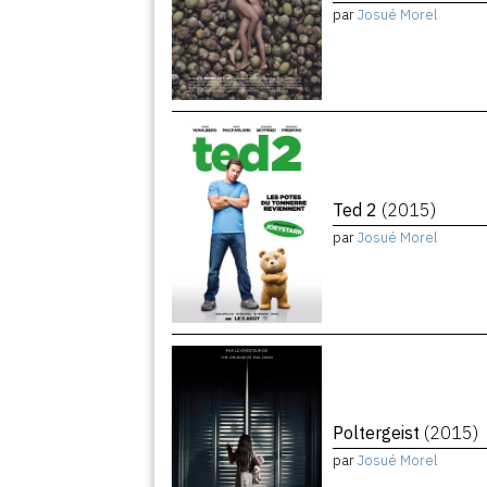
par
Josué Morel
Ted 2
(2015)
par
Josué Morel
Poltergeist
(2015)
par
Josué Morel