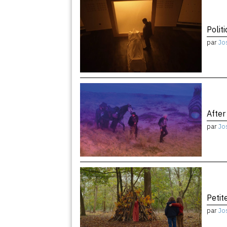
Politi
par
Jo
After
par
Jo
Peti
par
Jo