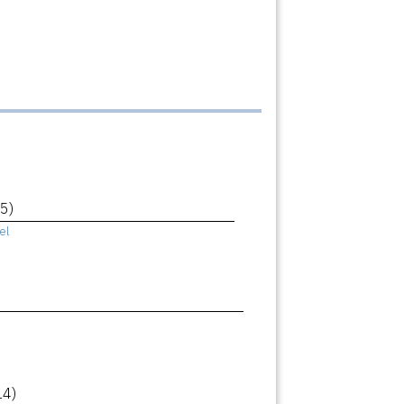
5)
el
14)