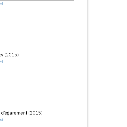
el
cy
(2015)
el
 d’égarement
(2015)
el