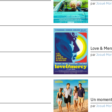
par
Josué Mor
Love & Mer
par
Josué Mor
Un moment
par
Josué Mor