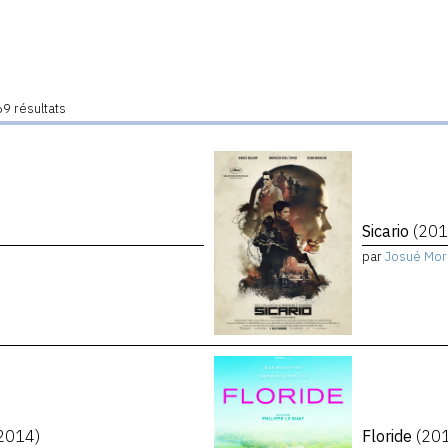
9 résultats
Sicario
(201
par
Josué Mor
2014)
Floride
(20