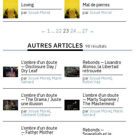
Loving
Mal de pierres
par
Josué Morel
par
Josué Morel
←
1
…
22
23
24
…
27
→
AUTRES ARTICLES
98 résultats
L’ombre d’un doute
Rebonds — Lisandro
— Disclosure Day /
Alonso, la Libertad
Dry Leaf
retrouvée
par
Josué Morel
,
Marin
par
Josué Morel
,
Gérard
Robin Vaz
L’ombre d’un doute
L’ombre d’un doute
— The Drama / Juste
— Marty Supreme /
une illusion
The Mastermind
par
Josué Morel
,
par
Josué Morel
,
Marin
Clément Colliaux
Gérard
L’ombre d’un doute
Rebonds —
— Father Mother
Spanglish et le