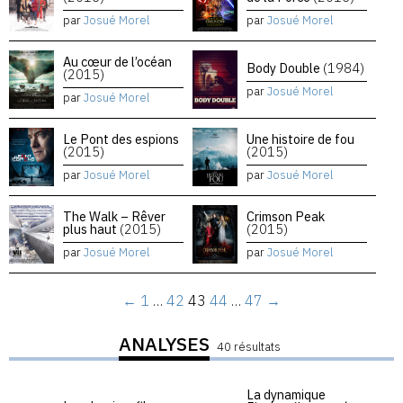
par
Josué Morel
par
Josué Morel
Au cœur de l’océan
Body Double
(1984)
(2015)
par
Josué Morel
par
Josué Morel
Le Pont des espions
Une histoire de fou
(2015)
(2015)
par
Josué Morel
par
Josué Morel
The Walk – Rêver
Crimson Peak
plus haut
(2015)
(2015)
par
Josué Morel
par
Josué Morel
←
1
…
42
43
44
…
47
→
ANALYSES
40 résultats
La dynamique