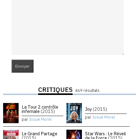
CRITIQUES
469 résultats
La Tour 2 contrôle
Joy
(2015)
infernale
(2015)
par
Josué Morel
par
Josué Morel
Le Grand Partage
Star Wars : Le Réveil
(2015)
de la Force
(2015)