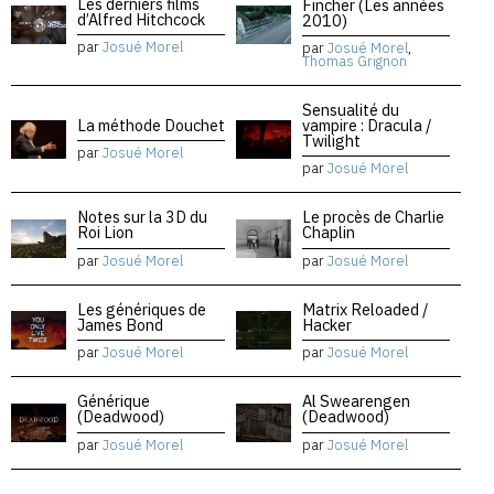
Les derniers films
Fincher (Les années
d’Alfred Hitchcock
2010)
par
Josué Morel
par
Josué Morel
,
Thomas Grignon
Sensualité du
La méthode Douchet
vampire : Dracula /
Twilight
par
Josué Morel
par
Josué Morel
Notes sur la 3D du
Le procès de Charlie
Roi Lion
Chaplin
par
Josué Morel
par
Josué Morel
Les génériques de
Matrix Reloaded /
James Bond
Hacker
par
Josué Morel
par
Josué Morel
Générique
Al Swearengen
(Deadwood)
(Deadwood)
par
Josué Morel
par
Josué Morel