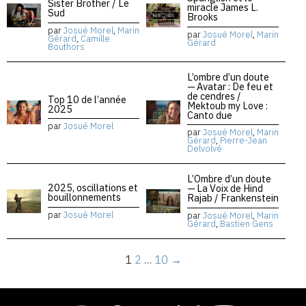
Sister Brother / Le
miracle James L.
Sud
Brooks
par
Josué Morel
,
Marin
par
Josué Morel
,
Marin
Gérard
,
Camille
Gérard
Bouthors
L’ombre d’un doute
— Avatar : De feu et
de cendres /
Top 10 de l’année
Mektoub my Love :
2025
Canto due
par
Josué Morel
par
Josué Morel
,
Marin
Gérard
,
Pierre-Jean
Delvolvé
L’Ombre d’un doute
2025, oscillations et
— La Voix de Hind
bouillonnements
Rajab / Frankenstein
par
Josué Morel
par
Josué Morel
,
Marin
Gérard
,
Bastien Gens
1
2
…
10
→