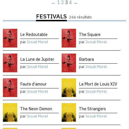
←
1
2
3
4
→
FESTIVALS
266 résultats
Le Redoutable
The Square
par
Josué Morel
par
Josué Morel
La Lune de Jupiter
Barbara
par
Josué Morel
par
Josué Morel
Faute d’amour
La Mort de Louis XIV
par
Josué Morel
par
Josué Morel
The Neon Demon
The Strangers
par
Josué Morel
par
Josué Morel