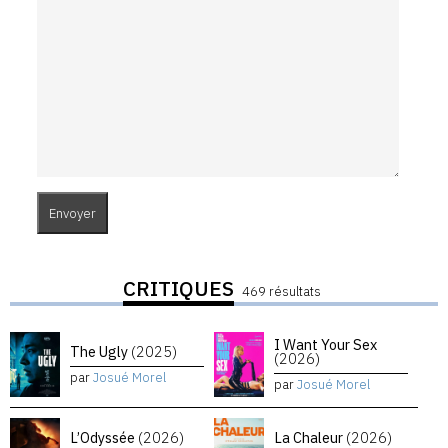
CRITIQUES
469 résultats
I Want Your Sex
The Ugly
(2025)
(2026)
par
Josué Morel
par
Josué Morel
L’Odyssée
(2026)
La Chaleur
(2026)