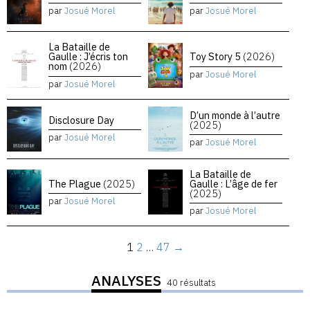
par
Josué Morel
par
Josué Morel
La Bataille de
Gaulle : J’écris ton
Toy Story 5
(2026)
nom
(2026)
par
Josué Morel
par
Josué Morel
D’un monde à l’autre
Disclosure Day
(2025)
par
Josué Morel
par
Josué Morel
La Bataille de
The Plague
(2025)
Gaulle : L’âge de fer
(2025)
par
Josué Morel
par
Josué Morel
1
2
…
47
→
ANALYSES
40 résultats