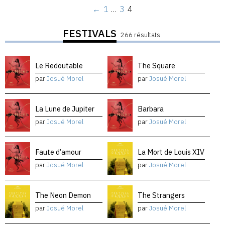
←
1
…
3
4
FESTIVALS
266 résultats
Le Redoutable
The Square
par
Josué Morel
par
Josué Morel
La Lune de Jupiter
Barbara
par
Josué Morel
par
Josué Morel
Faute d’amour
La Mort de Louis XIV
par
Josué Morel
par
Josué Morel
The Neon Demon
The Strangers
par
Josué Morel
par
Josué Morel