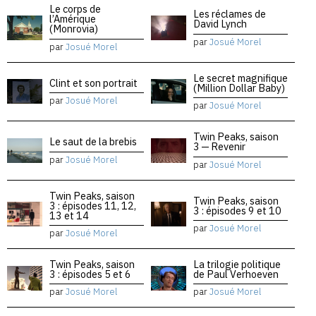
Le corps de
Les réclames de
l’Amérique
David Lynch
(Monrovia)
par
Josué Morel
par
Josué Morel
Le secret magnifique
Clint et son portrait
(Million Dollar Baby)
par
Josué Morel
par
Josué Morel
Twin Peaks, saison
Le saut de la brebis
3 — Revenir
par
Josué Morel
par
Josué Morel
Twin Peaks, saison
Twin Peaks, saison
3 : épisodes 11, 12,
3 : épisodes 9 et 10
13 et 14
par
Josué Morel
par
Josué Morel
Twin Peaks, saison
La trilogie politique
3 : épisodes 5 et 6
de Paul Verhoeven
par
Josué Morel
par
Josué Morel