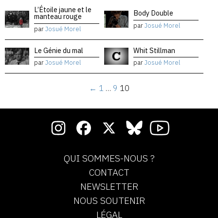
L’Étoile jaune et le
Body Double
manteau rouge
par
Josué Morel
par
Josué Morel
Le Génie du mal
Whit Stillman
par
Josué Morel
par
Josué Morel
←
1
…
9
10
QUI SOMMES-NOUS ?
CONTACT
NEWSLETTER
NOUS SOUTENIR
LÉGAL