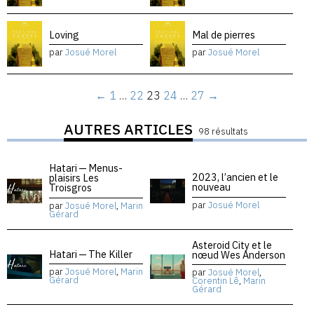
Loving
Mal de pierres
par
Josué Morel
par
Josué Morel
←
1
…
22
23
24
…
27
→
AUTRES ARTICLES
98 résultats
Hatari — Menus-
2023, l’ancien et le
plaisirs Les
nouveau
Troisgros
par
Josué Morel
par
Josué Morel
,
Marin
Gérard
Asteroid City et le
Hatari — The Killer
nœud Wes Anderson
par
Josué Morel
,
Marin
par
Josué Morel
,
Gérard
Corentin Lê
,
Marin
Gérard