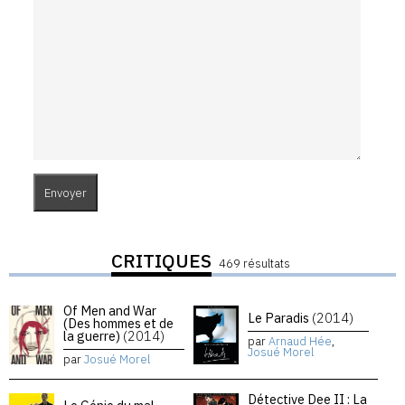
CRITIQUES
469 résultats
Of Men and War
Le Paradis
(2014)
(Des hommes et de
la guerre)
(2014)
par
Arnaud Hée
,
Josué Morel
par
Josué Morel
Détective Dee II : La