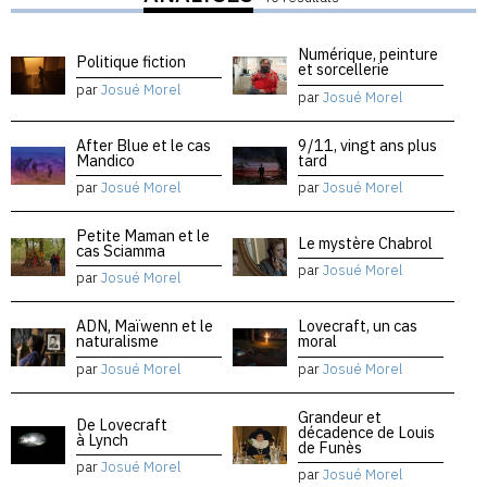
Numérique, peinture
Politique fiction
et sorcellerie
par
Josué Morel
par
Josué Morel
After Blue et le cas
9/11, vingt ans plus
Mandico
tard
par
Josué Morel
par
Josué Morel
Petite Maman et le
Le mystère Chabrol
cas Sciamma
par
Josué Morel
par
Josué Morel
ADN, Maïwenn et le
Lovecraft, un cas
naturalisme
moral
par
Josué Morel
par
Josué Morel
Grandeur et
De Lovecraft
décadence de Louis
à Lynch
de Funès
par
Josué Morel
par
Josué Morel