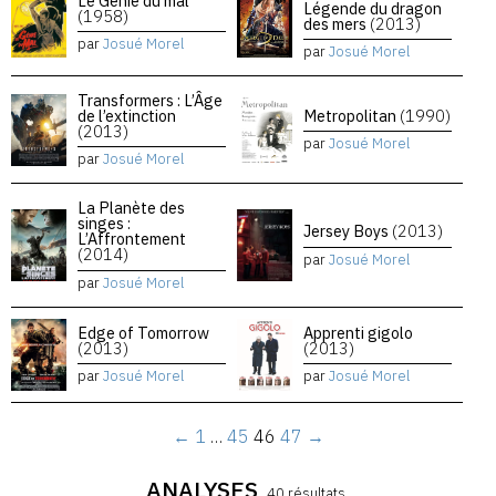
Le Génie du mal
Légende du dragon
(1958)
des mers
(2013)
par
Josué Morel
par
Josué Morel
Transformers : L’Âge
de l’extinction
Metropolitan
(1990)
(2013)
par
Josué Morel
par
Josué Morel
La Planète des
singes :
Jersey Boys
(2013)
L’Affrontement
(2014)
par
Josué Morel
par
Josué Morel
Edge of Tomorrow
Apprenti gigolo
(2013)
(2013)
par
Josué Morel
par
Josué Morel
←
1
…
45
46
47
→
ANALYSES
40 résultats