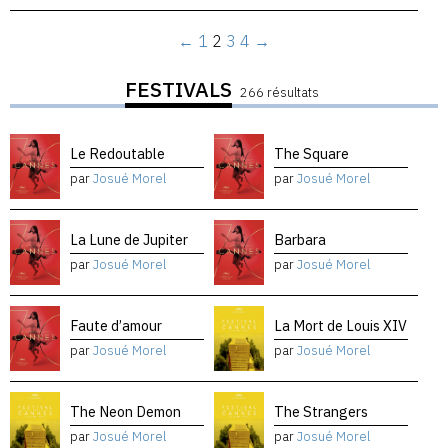
←
1
2
3
4
→
FESTIVALS
266 résultats
Le Redoutable
The Square
par
Josué Morel
par
Josué Morel
La Lune de Jupiter
Barbara
par
Josué Morel
par
Josué Morel
Faute d’amour
La Mort de Louis XIV
par
Josué Morel
par
Josué Morel
The Neon Demon
The Strangers
par
Josué Morel
par
Josué Morel