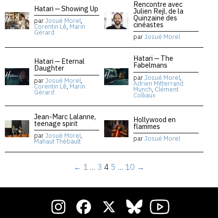
Rencontre avec
Hatari — Showing Up
Julien Rejl, de la
Quinzaine des
par
Josué Morel
,
cinéastes
Corentin Lê
,
Marin
Gérard
par
Josué Morel
Hatari — The
Hatari — Eternal
Fabelmans
Daughter
par
Josué Morel
,
par
Josué Morel
,
Adrien Mitterrand
Corentin Lê
,
Marin
Munch
,
Clément
Gérard
Colliaux
Jean-Marc Lalanne,
Hollywood en
teenage spirit
flammes
par
Josué Morel
,
par
Josué Morel
Mahaut Thébault
←
1
…
3
4
5
…
10
→