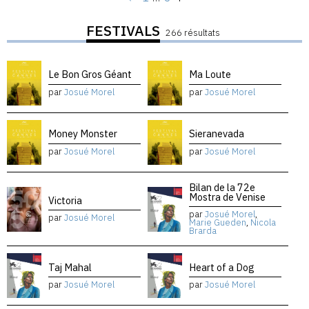
FESTIVALS
266 résultats
Le Bon Gros Géant
Ma Loute
par
Josué Morel
par
Josué Morel
Money Monster
Sieranevada
par
Josué Morel
par
Josué Morel
Bilan de la 72e
Mostra de Venise
Victoria
par
Josué Morel
,
par
Josué Morel
Marie Gueden
,
Nicola
Brarda
Taj Mahal
Heart of a Dog
par
Josué Morel
par
Josué Morel