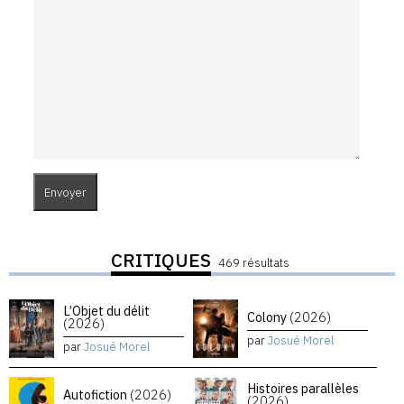
CRITIQUES
469 résultats
L’Objet du délit
Colony
(2026)
(2026)
par
Josué Morel
par
Josué Morel
Histoires parallèles
Autofiction
(2026)
(2026)