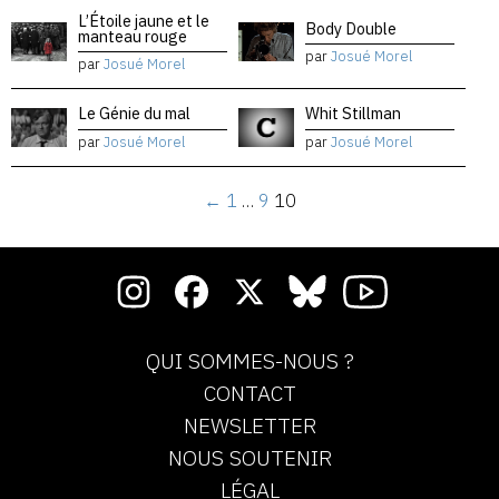
L’Étoile jaune et le
Body Double
manteau rouge
par
Josué Morel
par
Josué Morel
Le Génie du mal
Whit Stillman
par
Josué Morel
par
Josué Morel
←
1
…
9
10
QUI SOMMES-NOUS ?
CONTACT
NEWSLETTER
NOUS SOUTENIR
LÉGAL