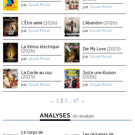
par
Josué Morel
par
Josué Morel
L’Être aimé
(2026)
L’Abandon
(2026)
par
Josué Morel
par
Josué Morel
La Vénus électrique
Die My Love
(2025)
(2026)
par
Josué Morel
par
Josué Morel
La Corde au cou
Juste une illusion
(2025)
(2026)
par
Josué Morel
par
Josué Morel
←
1
2
3
…
47
→
ANALYSES
40 résultats
Le corps de
Les réclames de