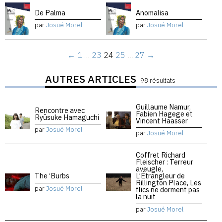
De Palma
Anomalisa
par
Josué Morel
par
Josué Morel
←
1
…
23
24
25
…
27
→
AUTRES ARTICLES
98 résultats
Guillaume Namur,
Rencontre avec
Fabien Hagege et
Ryūsuke Hamaguchi
Vincent Haasser
par
Josué Morel
par
Josué Morel
Coffret Richard
Fleischer : Terreur
aveugle,
The ‘Burbs
L’Étrangleur de
Rillington Place, Les
par
Josué Morel
flics ne dorment pas
la nuit
par
Josué Morel