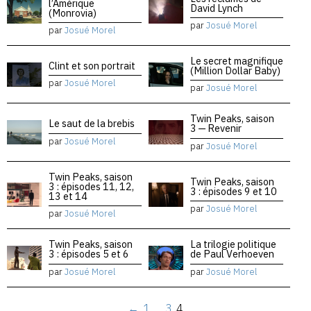
l’Amérique
David Lynch
(Monrovia)
par
Josué Morel
par
Josué Morel
Le secret magnifique
Clint et son portrait
(Million Dollar Baby)
par
Josué Morel
par
Josué Morel
Twin Peaks, saison
Le saut de la brebis
3 — Revenir
par
Josué Morel
par
Josué Morel
Twin Peaks, saison
Twin Peaks, saison
3 : épisodes 11, 12,
3 : épisodes 9 et 10
13 et 14
par
Josué Morel
par
Josué Morel
Twin Peaks, saison
La trilogie politique
3 : épisodes 5 et 6
de Paul Verhoeven
par
Josué Morel
par
Josué Morel
←
1
…
3
4