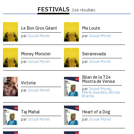
FESTIVALS
266 résultats
Le Bon Gros Géant
Ma Loute
par
Josué Morel
par
Josué Morel
Money Monster
Sieranevada
par
Josué Morel
par
Josué Morel
Bilan de la 72e
Mostra de Venise
Victoria
par
Josué Morel
,
par
Josué Morel
Marie Gueden
,
Nicola
Brarda
Taj Mahal
Heart of a Dog
par
Josué Morel
par
Josué Morel