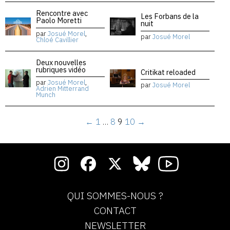
Rencontre avec
Les Forbans de la
Paolo Moretti
nuit
par
Josué Morel
,
par
Josué Morel
Chloé Cavillier
Deux nouvelles
rubriques vidéo
Critikat reloaded
par
Josué Morel
,
par
Josué Morel
Adrien Mitterrand
Munch
←
1
…
8
9
10
→
QUI SOMMES-NOUS ?
CONTACT
NEWSLETTER