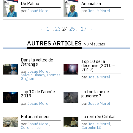
De Palma
Anomalisa
par
Josué Morel
par
Josué Morel
←
1
…
23
24
25
…
27
→
AUTRES ARTICLES
98 résultats
Dans la vallée de
Top 10 de la
l’étrange
décennie (2010 –
2019)
par
Josué Morel
,
Sylvain Blandy
,
Thomas
par
Josué Morel
Grignon
Top 10 de l’année
La fontaine de
2019
jouvence ?
par
Josué Morel
par
Josué Morel
Futur antérieur
La rentrée Critikat
par
Josué Morel
,
par
Josué Morel
,
Corentin Lê
Corentin Lê