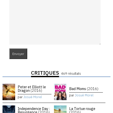
CRITIQUES
469 résultats
Peter et Elliott le
Bad Moms
(2016)
Dragon
(2016)
par
Josué Morel
par
Josué Morel
Independence Day :
La Tortue rouge
Resurgence
(2016)
(2016)