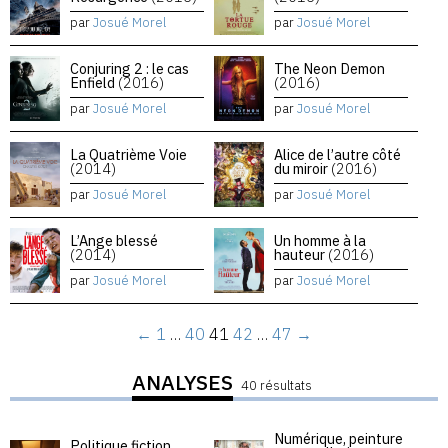
par
Josué Morel
par
Josué Morel
Conjuring 2 : le cas
The Neon Demon
Enfield
(2016)
(2016)
par
Josué Morel
par
Josué Morel
La Quatrième Voie
Alice de l’autre côté
(2014)
du miroir
(2016)
par
Josué Morel
par
Josué Morel
L’Ange blessé
Un homme à la
(2014)
hauteur
(2016)
par
Josué Morel
par
Josué Morel
←
1
…
40
41
42
…
47
→
ANALYSES
40 résultats
Numérique, peinture
Politique fiction