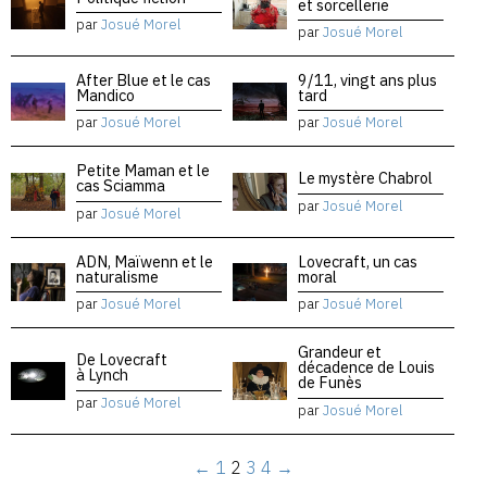
et sorcellerie
par
Josué Morel
par
Josué Morel
After Blue et le cas
9/11, vingt ans plus
Mandico
tard
par
Josué Morel
par
Josué Morel
Petite Maman et le
Le mystère Chabrol
cas Sciamma
par
Josué Morel
par
Josué Morel
ADN, Maïwenn et le
Lovecraft, un cas
naturalisme
moral
par
Josué Morel
par
Josué Morel
Grandeur et
De Lovecraft
décadence de Louis
à Lynch
de Funès
par
Josué Morel
par
Josué Morel
←
1
2
3
4
→