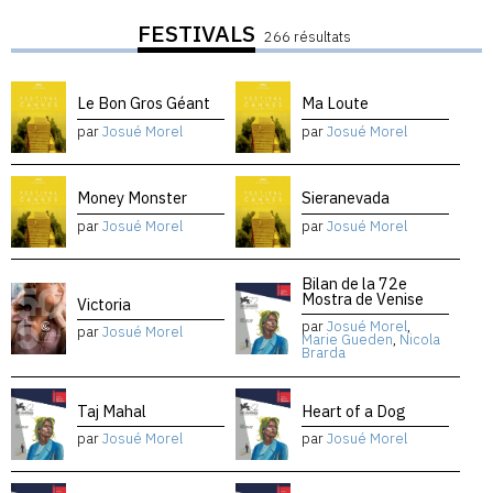
FESTIVALS
266 résultats
Le Bon Gros Géant
Ma Loute
par
Josué Morel
par
Josué Morel
Money Monster
Sieranevada
par
Josué Morel
par
Josué Morel
Bilan de la 72e
Mostra de Venise
Victoria
par
Josué Morel
,
par
Josué Morel
Marie Gueden
,
Nicola
Brarda
Taj Mahal
Heart of a Dog
par
Josué Morel
par
Josué Morel