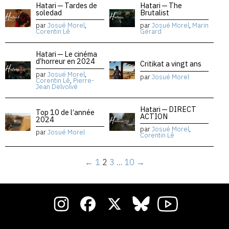
Hatari — Tardes de
Hatari — The
soledad
Brutalist
par
Josué Morel
,
par
Josué Morel
,
Marin
Corentin Lê
Gérard
Hatari — Le cinéma
d’horreur en 2024
Critikat a vingt ans
par
Josué Morel
,
par
Josué Morel
Corentin Lê
,
Pierre-
Jean Delvolvé
Hatari — DIRECT
Top 10 de l’année
ACTION
2024
par
Josué Morel
,
par
Josué Morel
Corentin Lê
←
1
2
3
…
10
→