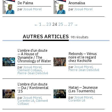
De Palma
Anomalisa
par
Josué Morel
par
Josué Morel
←
1
…
23
24
25
…
27
→
AUTRES ARTICLES
98 résultats
L’ombre d’un doute
Rebonds — Vénus
— A House of
noire et le regard
Dynamite / The
chez Kechiche
Chronology of Water
par
Josué Morel
,
par
Josué Morel
,
Pierre-Jean Delvolvé
Clément Colliaux
,
Pierre-Jean Delvolvé
L’ombre d’un doute
Hatari — Jeunesse
— Oui / Kontinental
(Les Tourments)
’25
par
Josué Morel
,
par
Josué Morel
,
Corentin Lê
Corentin Lê
,
Clément
Colliaux