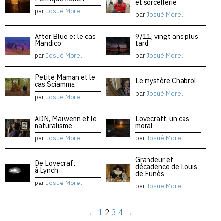
et sorcellerie
par
Josué Morel
par
Josué Morel
After Blue et le cas
9/11, vingt ans plus
Mandico
tard
par
Josué Morel
par
Josué Morel
Petite Maman et le
Le mystère Chabrol
cas Sciamma
par
Josué Morel
par
Josué Morel
ADN, Maïwenn et le
Lovecraft, un cas
naturalisme
moral
par
Josué Morel
par
Josué Morel
Grandeur et
De Lovecraft
décadence de Louis
à Lynch
de Funès
par
Josué Morel
par
Josué Morel
←
1
2
3
4
→