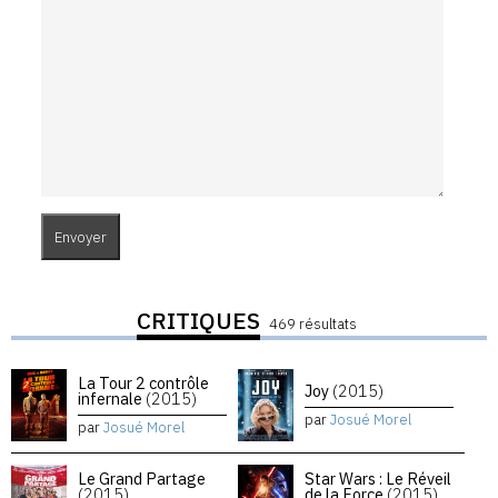
CRITIQUES
469 résultats
La Tour 2 contrôle
Joy
(2015)
infernale
(2015)
par
Josué Morel
par
Josué Morel
Le Grand Partage
Star Wars : Le Réveil
(2015)
de la Force
(2015)