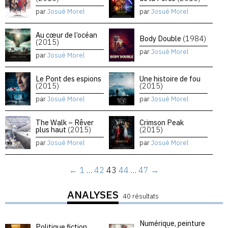
par
Josué Morel
par
Josué Morel
Au cœur de l’océan
Body Double
(1984)
(2015)
par
Josué Morel
par
Josué Morel
Le Pont des espions
Une histoire de fou
(2015)
(2015)
par
Josué Morel
par
Josué Morel
The Walk – Rêver
Crimson Peak
plus haut
(2015)
(2015)
par
Josué Morel
par
Josué Morel
←
1
…
42
43
44
…
47
→
ANALYSES
40 résultats
Numérique, peinture
Politique fiction