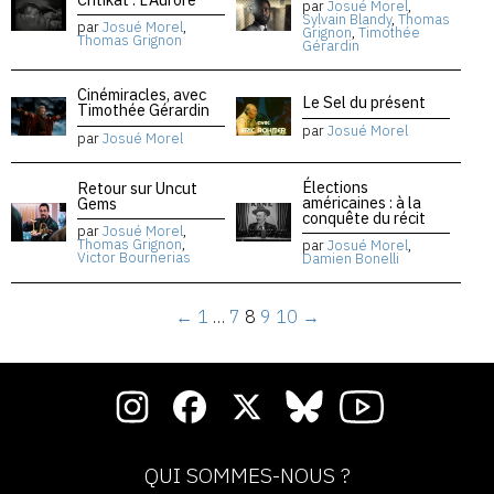
par
Josué Morel
,
Sylvain Blandy
,
Thomas
par
Josué Morel
,
Grignon
,
Timothée
Thomas Grignon
Gérardin
Cinémiracles, avec
Le Sel du présent
Timothée Gérardin
par
Josué Morel
par
Josué Morel
Élections
Retour sur Uncut
américaines : à la
Gems
conquête du récit
par
Josué Morel
,
Thomas Grignon
,
par
Josué Morel
,
Victor Bournerias
Damien Bonelli
←
1
…
7
8
9
10
→
QUI SOMMES-NOUS ?