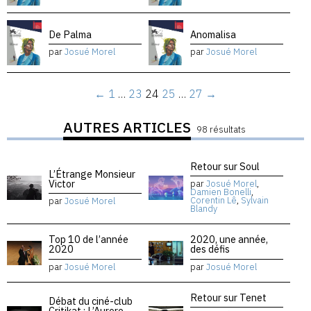
De Palma
Anomalisa
par
Josué Morel
par
Josué Morel
←
1
…
23
24
25
…
27
→
AUTRES ARTICLES
98 résultats
Retour sur Soul
L’Étrange Monsieur
Victor
par
Josué Morel
,
Damien Bonelli
,
Corentin Lê
,
Sylvain
par
Josué Morel
Blandy
Top 10 de l’année
2020, une année,
2020
des défis
par
Josué Morel
par
Josué Morel
Retour sur Tenet
Débat du ciné-club
Critikat : L’Aurore