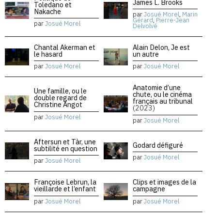
James L. Brooks
Toledano et
Nakache
par
Josué Morel
,
Marin
Gérard
,
Pierre-Jean
par
Josué Morel
Delvolvé
Chantal Akerman et
Alain Delon, Je est
le hasard
un autre
par
Josué Morel
par
Josué Morel
Anatomie d’une
Une famille, ou le
chute, ou le cinéma
double regard de
français au tribunal
Christine Angot
(2023)
par
Josué Morel
par
Josué Morel
Aftersun et Tàr, une
Godard défiguré
subtilité en question
par
Josué Morel
par
Josué Morel
Françoise Lebrun, la
Clips et images de la
vieillarde et l’enfant
campagne
par
Josué Morel
par
Josué Morel