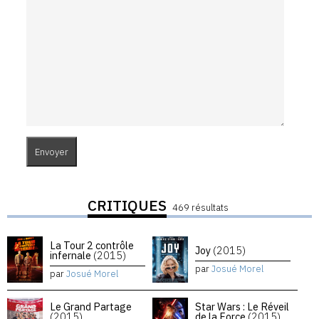
CRITIQUES
469 résultats
La Tour 2 contrôle
Joy
(2015)
infernale
(2015)
par
Josué Morel
par
Josué Morel
Le Grand Partage
Star Wars : Le Réveil
(2015)
de la Force
(2015)