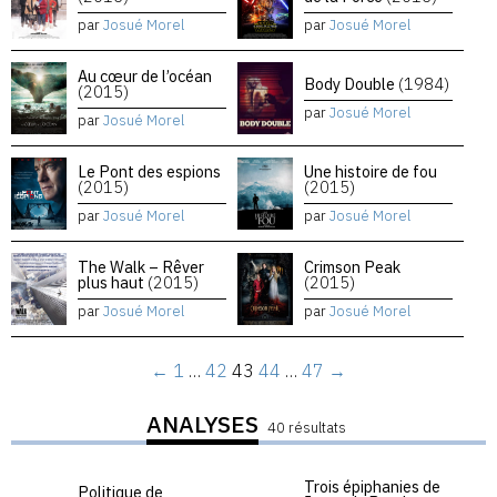
par
Josué Morel
par
Josué Morel
Au cœur de l’océan
Body Double
(1984)
(2015)
par
Josué Morel
par
Josué Morel
Le Pont des espions
Une histoire de fou
(2015)
(2015)
par
Josué Morel
par
Josué Morel
The Walk – Rêver
Crimson Peak
plus haut
(2015)
(2015)
par
Josué Morel
par
Josué Morel
←
1
…
42
43
44
…
47
→
ANALYSES
40 résultats
Trois épiphanies de
Politique de