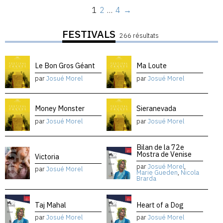
1
2
…
4
→
FESTIVALS
266 résultats
Le Bon Gros Géant
Ma Loute
par
Josué Morel
par
Josué Morel
Money Monster
Sieranevada
par
Josué Morel
par
Josué Morel
Bilan de la 72e
Mostra de Venise
Victoria
par
Josué Morel
,
par
Josué Morel
Marie Gueden
,
Nicola
Brarda
Taj Mahal
Heart of a Dog
par
Josué Morel
par
Josué Morel