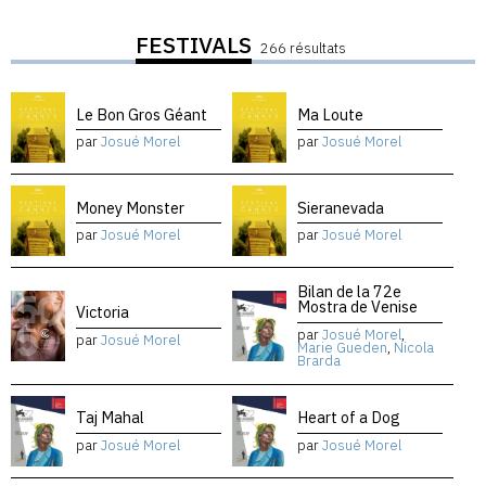
FESTIVALS
266 résultats
Le Bon Gros Géant
Ma Loute
par
Josué Morel
par
Josué Morel
Money Monster
Sieranevada
par
Josué Morel
par
Josué Morel
Bilan de la 72e
Mostra de Venise
Victoria
par
Josué Morel
,
par
Josué Morel
Marie Gueden
,
Nicola
Brarda
Taj Mahal
Heart of a Dog
par
Josué Morel
par
Josué Morel