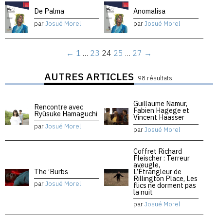
De Palma
Anomalisa
par
Josué Morel
par
Josué Morel
←
1
…
23
24
25
…
27
→
AUTRES ARTICLES
98 résultats
Guillaume Namur,
Rencontre avec
Fabien Hagege et
Ryūsuke Hamaguchi
Vincent Haasser
par
Josué Morel
par
Josué Morel
Coffret Richard
Fleischer : Terreur
aveugle,
The ‘Burbs
L’Étrangleur de
Rillington Place, Les
par
Josué Morel
flics ne dorment pas
la nuit
par
Josué Morel