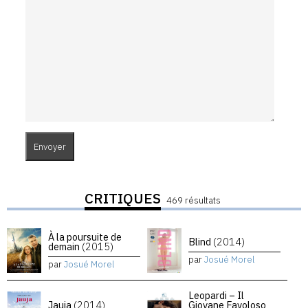
CRITIQUES
469 résultats
À la poursuite de
Blind
(2014)
demain
(2015)
par
Josué Morel
par
Josué Morel
Leopardi – Il
Jauja
(2014)
Giovane Favoloso