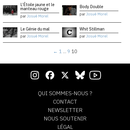
L’Étoile jaune et le
Body Double
manteau rouge
par
Josué Morel
par
Josué Morel
Le Génie du mal
Whit Stillman
par
Josué Morel
par
Josué Morel
←
1
…
9
10
QUI SOMMES-NOUS ?
CONTACT
NEWSLETTER
NOUS SOUTENIR
LÉGAL