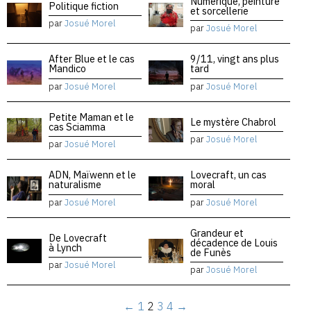
Numérique, peinture
Politique fiction
et sorcellerie
par
Josué Morel
par
Josué Morel
After Blue et le cas
9/11, vingt ans plus
Mandico
tard
par
Josué Morel
par
Josué Morel
Petite Maman et le
Le mystère Chabrol
cas Sciamma
par
Josué Morel
par
Josué Morel
ADN, Maïwenn et le
Lovecraft, un cas
naturalisme
moral
par
Josué Morel
par
Josué Morel
Grandeur et
De Lovecraft
décadence de Louis
à Lynch
de Funès
par
Josué Morel
par
Josué Morel
←
1
2
3
4
→