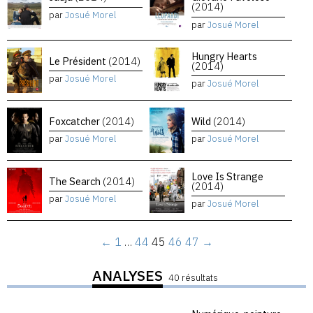
(2014)
par
Josué Morel
par
Josué Morel
Hungry Hearts
Le Président
(2014)
(2014)
par
Josué Morel
par
Josué Morel
Foxcatcher
(2014)
Wild
(2014)
par
Josué Morel
par
Josué Morel
Love Is Strange
The Search
(2014)
(2014)
par
Josué Morel
par
Josué Morel
←
1
…
44
45
46
47
→
ANALYSES
40 résultats