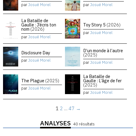
par
Josué Morel
par
Josué Morel
La Bataille de
Gaulle : J’écris ton
Toy Story 5
(2026)
nom
(2026)
par
Josué Morel
par
Josué Morel
D’un monde à l’autre
Disclosure Day
(2025)
par
Josué Morel
par
Josué Morel
La Bataille de
The Plague
(2025)
Gaulle : L’âge de fer
(2025)
par
Josué Morel
par
Josué Morel
1
2
…
47
→
ANALYSES
40 résultats