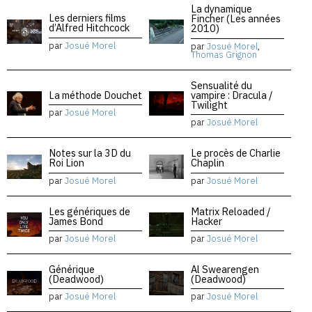
La dynamique
Les derniers films
Fincher (Les années
d’Alfred Hitchcock
2010)
par
Josué Morel
par
Josué Morel
,
Thomas Grignon
Sensualité du
La méthode Douchet
vampire : Dracula /
Twilight
par
Josué Morel
par
Josué Morel
Notes sur la 3D du
Le procès de Charlie
Roi Lion
Chaplin
par
Josué Morel
par
Josué Morel
Les génériques de
Matrix Reloaded /
James Bond
Hacker
par
Josué Morel
par
Josué Morel
Générique
Al Swearengen
(Deadwood)
(Deadwood)
par
Josué Morel
par
Josué Morel