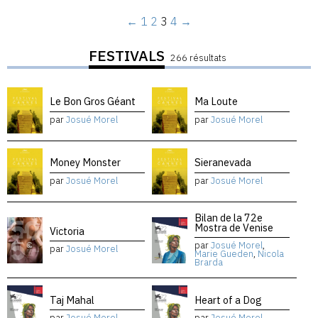
←
1
2
3
4
→
FESTIVALS
266 résultats
Le Bon Gros Géant
Ma Loute
par
Josué Morel
par
Josué Morel
Money Monster
Sieranevada
par
Josué Morel
par
Josué Morel
Bilan de la 72e
Mostra de Venise
Victoria
par
Josué Morel
,
par
Josué Morel
Marie Gueden
,
Nicola
Brarda
Taj Mahal
Heart of a Dog
par
Josué Morel
par
Josué Morel