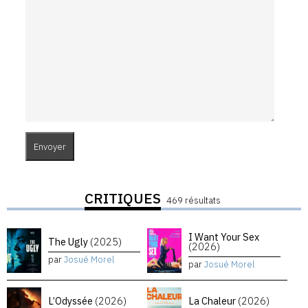
CRITIQUES
469 résultats
I Want Your Sex
The Ugly
(2025)
(2026)
par
Josué Morel
par
Josué Morel
L’Odyssée
(2026)
La Chaleur
(2026)