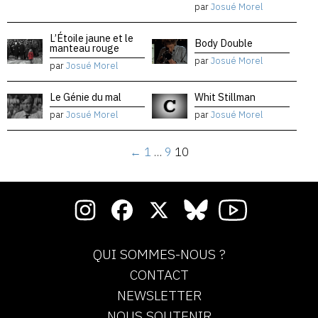
par
Josué Morel
L’Étoile jaune et le
Body Double
manteau rouge
par
Josué Morel
par
Josué Morel
Le Génie du mal
Whit Stillman
par
Josué Morel
par
Josué Morel
←
1
…
9
10
QUI SOMMES-NOUS ?
CONTACT
NEWSLETTER
NOUS SOUTENIR