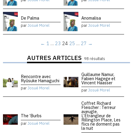
De Palma
Anomalisa
par
Josué Morel
par
Josué Morel
←
1
…
23
24
25
…
27
→
AUTRES ARTICLES
98 résultats
Guillaume Namur,
Rencontre avec
Fabien Hagege et
Ryūsuke Hamaguchi
Vincent Haasser
par
Josué Morel
par
Josué Morel
Coffret Richard
Fleischer : Terreur
aveugle,
The ‘Burbs
L’Étrangleur de
Rillington Place, Les
par
Josué Morel
flics ne dorment pas
la nuit