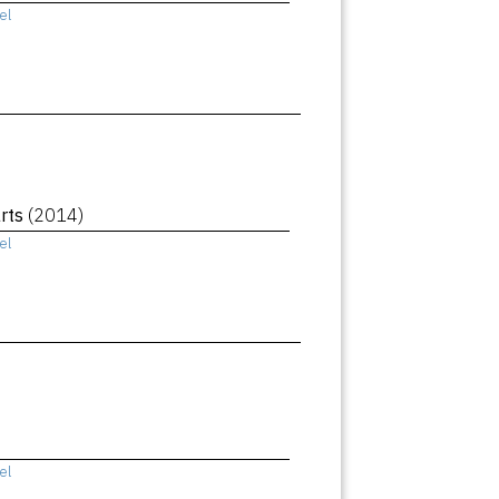
el
rts
(2014)
el
el