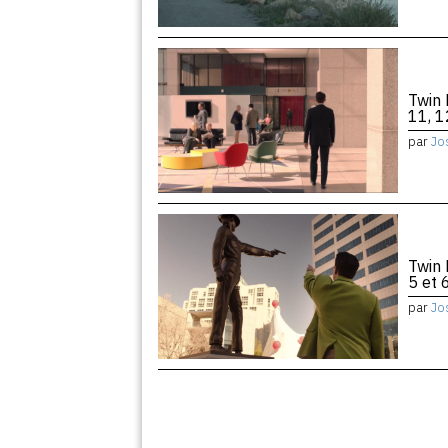
Twin 
11, 1
par
Jo
Twin 
5 et 
par
Jo