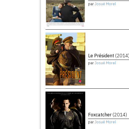
par
Josué Morel
Le Président
(2014
par
Josué Morel
Foxcatcher
(2014)
par
Josué Morel