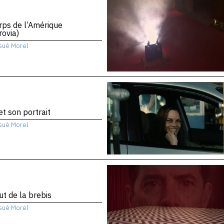
rps de l’Amérique
ovia)
sué Morel
 et son portrait
sué Morel
ut de la brebis
sué Morel