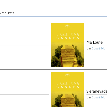
 résultats
Ma Loute
par
Josué Mor
Sieranevad
par
Josué Mor