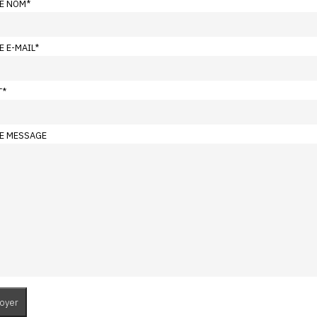
E NOM
*
E E-MAIL
*
T
*
E MESSAGE