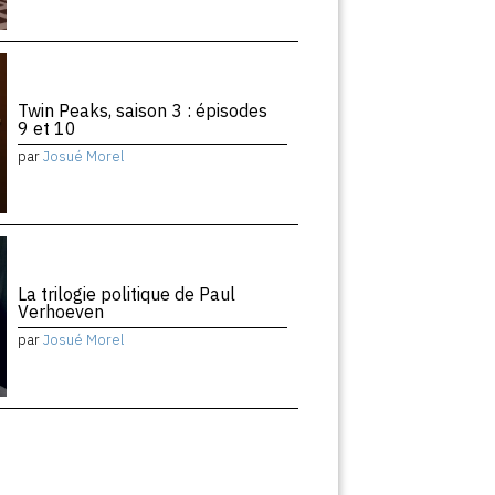
Twin Peaks, saison 3 : épisodes
9 et 10
par
Josué Morel
La trilogie politique de Paul
Verhoeven
par
Josué Morel