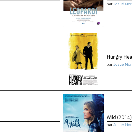
par
Josué Mor
)
Hungry Hea
par
Josué Mor
Wild
(2014)
par
Josué Mor