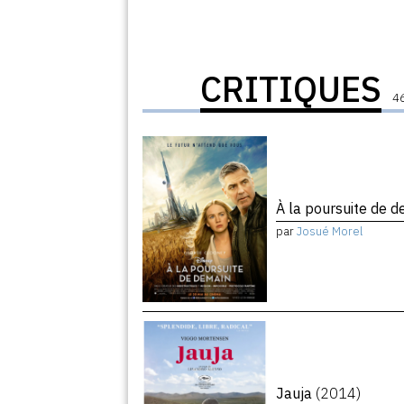
CRITIQUES
46
À la poursuite de 
par
Josué Morel
Jauja
(2014)