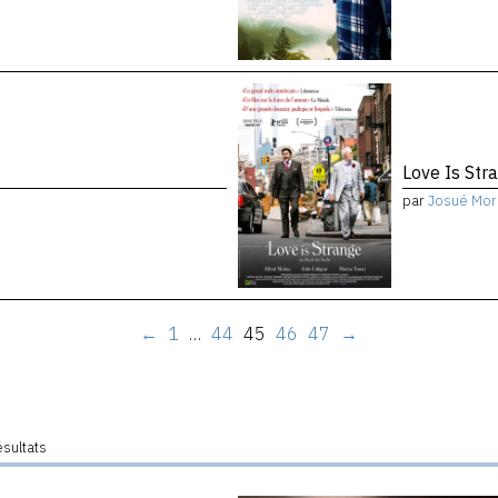
Love Is Str
par
Josué Mor
←
1
…
44
45
46
47
→
ésultats