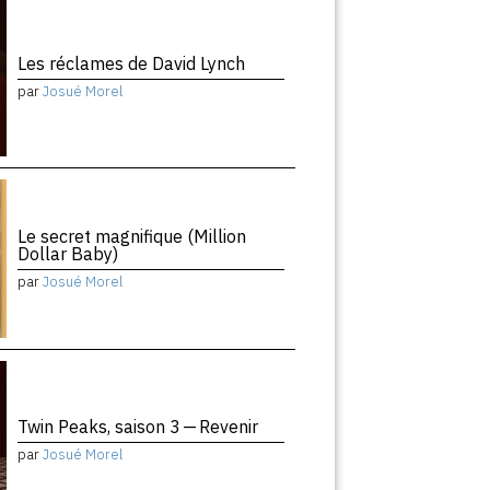
Les réclames de David Lynch
par
Josué Morel
Le secret magnifique (Million
Dollar Baby)
par
Josué Morel
Twin Peaks, saison 3 — Revenir
par
Josué Morel