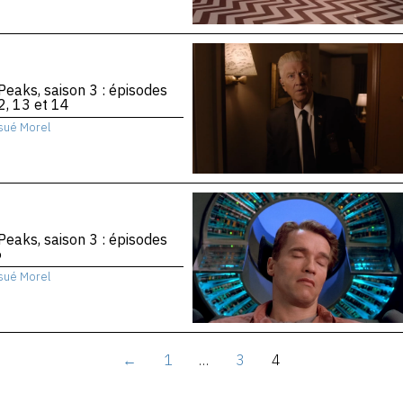
Peaks, saison 3 : épisodes
2, 13 et 14
sué Morel
Peaks, saison 3 : épisodes
6
sué Morel
←
1
…
3
4