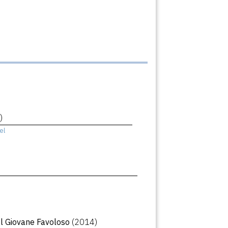
)
el
Il Giovane Favoloso
(2014)