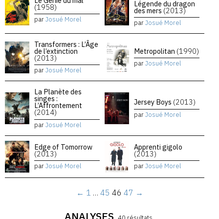
Le Génie du mal
Légende du dragon
(1958)
des mers
(2013)
par
Josué Morel
par
Josué Morel
Transformers : L’Âge
de l’extinction
Metropolitan
(1990)
(2013)
par
Josué Morel
par
Josué Morel
La Planète des
singes :
Jersey Boys
(2013)
L’Affrontement
(2014)
par
Josué Morel
par
Josué Morel
Edge of Tomorrow
Apprenti gigolo
(2013)
(2013)
par
Josué Morel
par
Josué Morel
←
1
…
45
46
47
→
ANALYSES
40 résultats