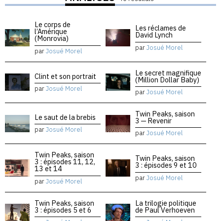
Le corps de
Les réclames de
l’Amérique
David Lynch
(Monrovia)
par
Josué Morel
par
Josué Morel
Le secret magnifique
Clint et son portrait
(Million Dollar Baby)
par
Josué Morel
par
Josué Morel
Twin Peaks, saison
Le saut de la brebis
3 — Revenir
par
Josué Morel
par
Josué Morel
Twin Peaks, saison
Twin Peaks, saison
3 : épisodes 11, 12,
3 : épisodes 9 et 10
13 et 14
par
Josué Morel
par
Josué Morel
Twin Peaks, saison
La trilogie politique
3 : épisodes 5 et 6
de Paul Verhoeven