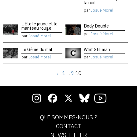
la nuit
par
Josué Morel
L’Étoile jaune et le
Body Double
manteau rouge
par
Josué Morel
par
Josué Morel
Le Génie du mal
Whit Stillman
par
Josué Morel
par
Josué Morel
←
1
…
9
10
QUI SOMMES-NOUS ?
CONTACT
NEWSLETTER