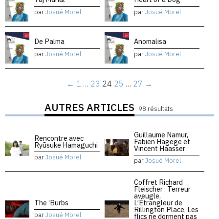
par
Josué Morel
par
Josué Morel
De Palma
Anomalisa
par
Josué Morel
par
Josué Morel
←
1
…
23
24
25
…
27
→
AUTRES ARTICLES
98 résultats
Guillaume Namur,
Rencontre avec
Fabien Hagege et
Ryūsuke Hamaguchi
Vincent Haasser
par
Josué Morel
par
Josué Morel
Coffret Richard
Fleischer : Terreur
aveugle,
The ‘Burbs
L’Étrangleur de
Rillington Place, Les
par
Josué Morel
flics ne dorment pas