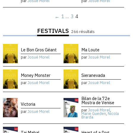
par
Josué Morel
par
Josué Morel
←
1
…
3
4
FESTIVALS
266 résultats
Le Bon Gros Géant
Ma Loute
par
Josué Morel
par
Josué Morel
Money Monster
Sieranevada
par
Josué Morel
par
Josué Morel
Bilan de la 72e
Mostra de Venise
Victoria
par
Josué Morel
,
par
Josué Morel
Marie Gueden
,
Nicola
Brarda
Taj Mahal
Heart of a Dog