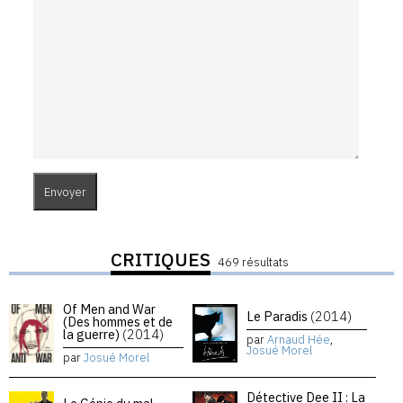
CRITIQUES
469 résultats
Of Men and War
Le Paradis
(2014)
(Des hommes et de
la guerre)
(2014)
par
Arnaud Hée
,
Josué Morel
par
Josué Morel
Détective Dee II : La