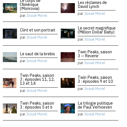
Le corps de
Les réclames de
l’Amérique
David Lynch
(Monrovia)
par
Josué Morel
par
Josué Morel
Le secret magnifique
Clint et son portrait
(Million Dollar Baby)
par
Josué Morel
par
Josué Morel
Twin Peaks, saison
Le saut de la brebis
3 — Revenir
par
Josué Morel
par
Josué Morel
Twin Peaks, saison
Twin Peaks, saison
3 : épisodes 11, 12,
3 : épisodes 9 et 10
13 et 14
par
Josué Morel
par
Josué Morel
Twin Peaks, saison
La trilogie politique
3 : épisodes 5 et 6
de Paul Verhoeven
par
Josué Morel
par
Josué Morel