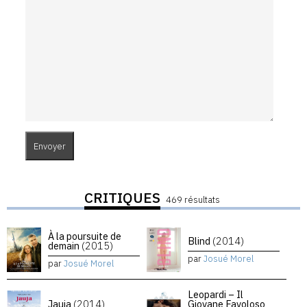
CRITIQUES
469 résultats
À la poursuite de
Blind
(2014)
demain
(2015)
par
Josué Morel
par
Josué Morel
Leopardi – Il
Jauja
(2014)
Giovane Favoloso