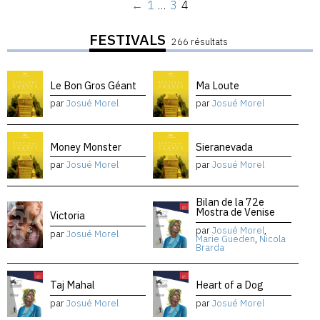
←
1
…
3
4
FESTIVALS
266 résultats
Le Bon Gros Géant
Ma Loute
par
Josué Morel
par
Josué Morel
Money Monster
Sieranevada
par
Josué Morel
par
Josué Morel
Bilan de la 72e
Mostra de Venise
Victoria
par
Josué Morel
,
par
Josué Morel
Marie Gueden
,
Nicola
Brarda
Taj Mahal
Heart of a Dog
par
Josué Morel
par
Josué Morel