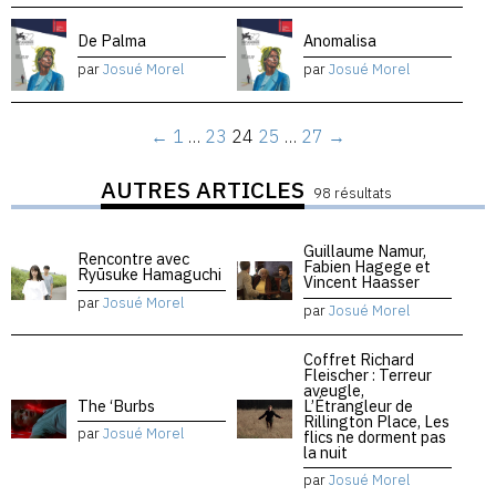
De Palma
Anomalisa
par
Josué Morel
par
Josué Morel
←
1
…
23
24
25
…
27
→
AUTRES ARTICLES
98 résultats
Guillaume Namur,
Rencontre avec
Fabien Hagege et
Ryūsuke Hamaguchi
Vincent Haasser
par
Josué Morel
par
Josué Morel
Coffret Richard
Fleischer : Terreur
aveugle,
The ‘Burbs
L’Étrangleur de
Rillington Place, Les
par
Josué Morel
flics ne dorment pas
la nuit
par
Josué Morel