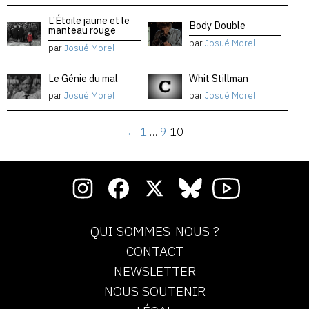
L’Étoile jaune et le
Body Double
manteau rouge
par
Josué Morel
par
Josué Morel
Le Génie du mal
Whit Stillman
par
Josué Morel
par
Josué Morel
←
1
…
9
10
QUI SOMMES-NOUS ?
CONTACT
NEWSLETTER
NOUS SOUTENIR