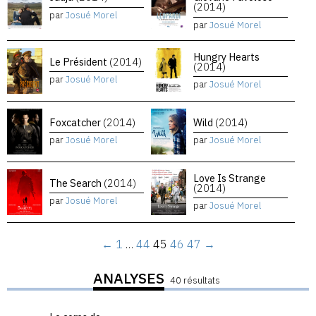
(2014)
par
Josué Morel
par
Josué Morel
Hungry Hearts
Le Président
(2014)
(2014)
par
Josué Morel
par
Josué Morel
Foxcatcher
(2014)
Wild
(2014)
par
Josué Morel
par
Josué Morel
Love Is Strange
The Search
(2014)
(2014)
par
Josué Morel
par
Josué Morel
←
1
…
44
45
46
47
→
ANALYSES
40 résultats