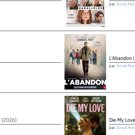
par
Josué Mor
L’Abandon
par
Josué Mor
e
(2026)
Die My Lov
par
Josué Mor