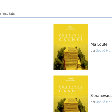
 résultats
Ma Loute
par
Josué Mor
Sieranevad
par
Josué Mor