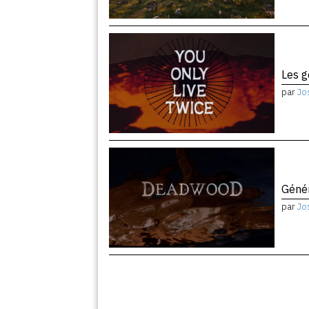
Les 
par
Jo
Géné
par
Jo