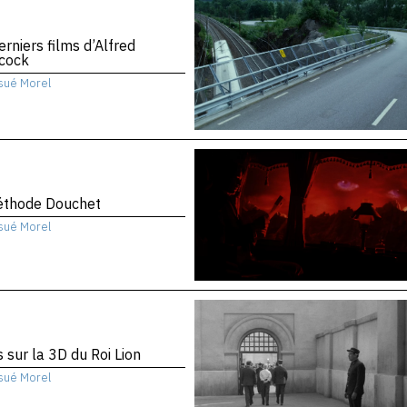
erniers films d’Alfred
hcock
sué Morel
éthode Douchet
sué Morel
 sur la 3D du Roi Lion
sué Morel