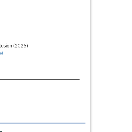
llusion
(2026)
el