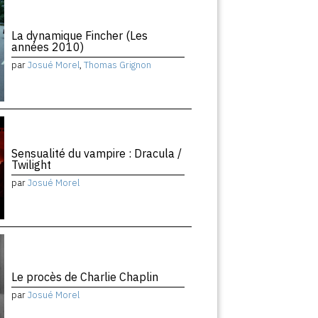
La dynamique Fincher (Les
années 2010)
par
Josué Morel
,
Thomas Grignon
Sensualité du vampire : Dracula /
Twilight
par
Josué Morel
Le procès de Charlie Chaplin
par
Josué Morel