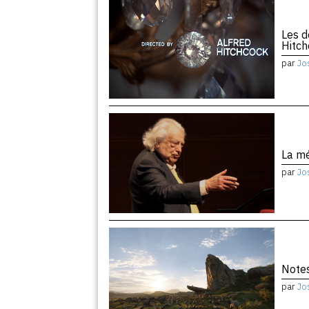
Les d
Hitc
par
Jo
La m
par
Jo
Notes
par
Jo