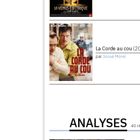
La Corde au cou
(2
par
Josué Morel
ANALYSES
40 r