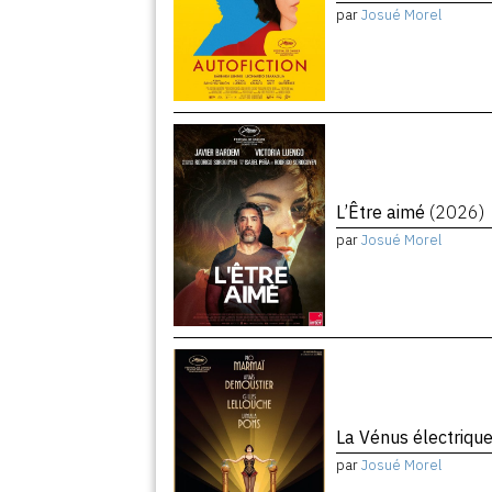
par
Josué Morel
L’Être aimé
(2026)
par
Josué Morel
La Vénus électriqu
par
Josué Morel