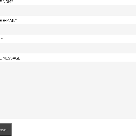
E NOM
*
E E-MAIL
*
T
*
E MESSAGE