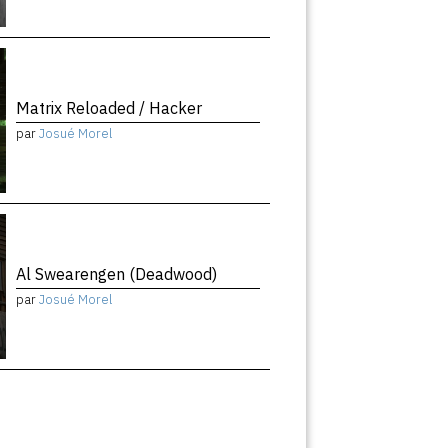
Matrix Reloaded / Hacker
par
Josué Morel
Al Swearengen (Deadwood)
par
Josué Morel