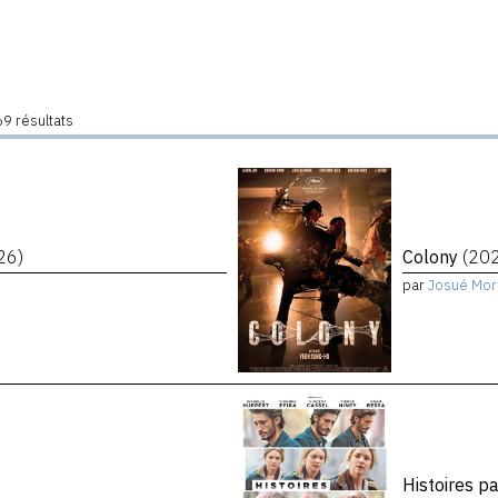
9 résultats
26)
Colony
(20
par
Josué Mor
Histoires p