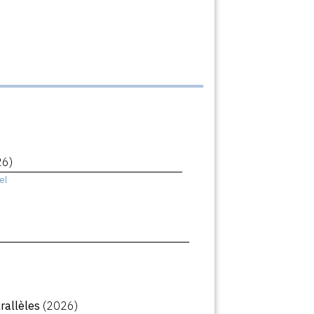
26)
el
arallèles
(2026)