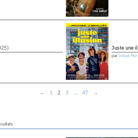
025)
Juste une i
par
Josué Mor
←
1
2
3
…
47
→
ésultats