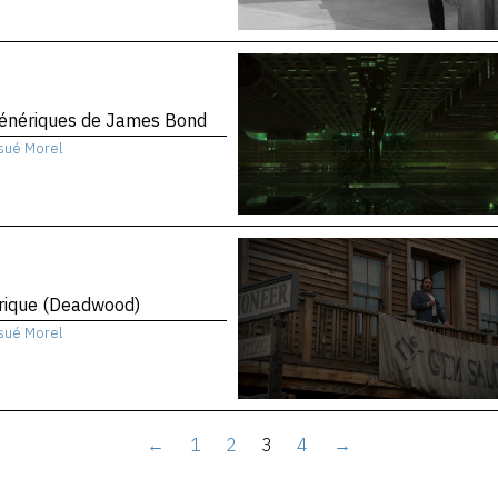
génériques de James Bond
sué Morel
rique (Deadwood)
sué Morel
←
1
2
3
4
→