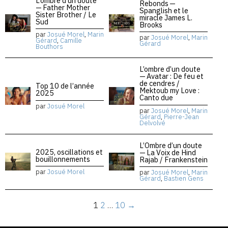
L’ombre d’un doute
Rebonds —
— Father Mother
Spanglish et le
Sister Brother / Le
miracle James L.
Sud
Brooks
par
Josué Morel
,
Marin
par
Josué Morel
,
Marin
Gérard
,
Camille
Gérard
Bouthors
L’ombre d’un doute
— Avatar : De feu et
de cendres /
Top 10 de l’année
Mektoub my Love :
2025
Canto due
par
Josué Morel
par
Josué Morel
,
Marin
Gérard
,
Pierre-Jean
Delvolvé
L’Ombre d’un doute
2025, oscillations et
— La Voix de Hind
bouillonnements
Rajab / Frankenstein
par
Josué Morel
par
Josué Morel
,
Marin
Gérard
,
Bastien Gens
1
2
…
10
→