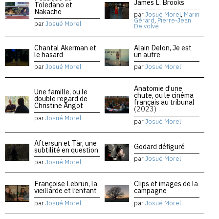
James L. Brooks
Toledano et
Nakache
par
Josué Morel
,
Marin
Gérard
,
Pierre-Jean
par
Josué Morel
Delvolvé
Chantal Akerman et
Alain Delon, Je est
le hasard
un autre
par
Josué Morel
par
Josué Morel
Anatomie d’une
Une famille, ou le
chute, ou le cinéma
double regard de
français au tribunal
Christine Angot
(2023)
par
Josué Morel
par
Josué Morel
Aftersun et Tàr, une
Godard défiguré
subtilité en question
par
Josué Morel
par
Josué Morel
Françoise Lebrun, la
Clips et images de la
vieillarde et l’enfant
campagne
par
Josué Morel
par
Josué Morel