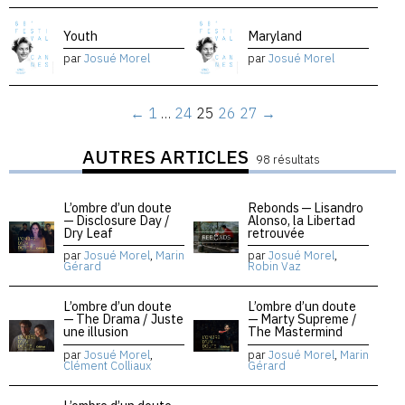
Youth
Maryland
par
Josué Morel
par
Josué Morel
←
1
…
24
25
26
27
→
AUTRES ARTICLES
98 résultats
L’ombre d’un doute
Rebonds — Lisandro
— Disclosure Day /
Alonso, la Libertad
Dry Leaf
retrouvée
par
Josué Morel
,
Marin
par
Josué Morel
,
Gérard
Robin Vaz
L’ombre d’un doute
L’ombre d’un doute
— The Drama / Juste
— Marty Supreme /
une illusion
The Mastermind
par
Josué Morel
,
par
Josué Morel
,
Marin
Clément Colliaux
Gérard