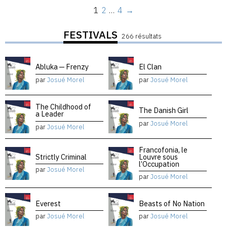
1
2
…
4
→
FESTIVALS
266 résultats
Abluka — Frenzy
El Clan
par
Josué Morel
par
Josué Morel
The Childhood of
The Danish Girl
a Leader
par
Josué Morel
par
Josué Morel
Francofonia, le
Strictly Criminal
Louvre sous
l’Occupation
par
Josué Morel
par
Josué Morel
Everest
Beasts of No Nation
par
Josué Morel
par
Josué Morel