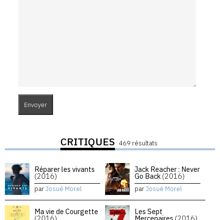
CRITIQUES
469 résultats
Réparer les vivants
Jack Reacher : Never
(2016)
Go Back
(2016)
par
Josué Morel
par
Josué Morel
Ma vie de Courgette
Les Sept
(2016)
Mercenaires
(2016)