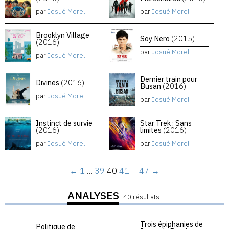
par
Josué Morel
par
Josué Morel
Brooklyn Village
Soy Nero
(2015)
(2016)
par
Josué Morel
par
Josué Morel
Dernier train pour
Divines
(2016)
Busan
(2016)
par
Josué Morel
par
Josué Morel
Instinct de survie
Star Trek : Sans
(2016)
limites
(2016)
par
Josué Morel
par
Josué Morel
←
1
…
39
40
41
…
47
→
ANALYSES
40 résultats
Trois épiphanies de
Politique de