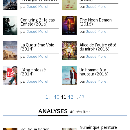
par
Josué Morel
par
Josué Morel
Conjuring 2 : le cas
The Neon Demon
Enfield
(2016)
(2016)
par
Josué Morel
par
Josué Morel
La Quatrième Voie
Alice de l’autre côté
(2014)
du miroir
(2016)
par
Josué Morel
par
Josué Morel
L’Ange blessé
Un homme à la
(2014)
hauteur
(2016)
par
Josué Morel
par
Josué Morel
←
1
…
40
41
42
…
47
→
ANALYSES
40 résultats
Numérique, peinture
Politique fiction