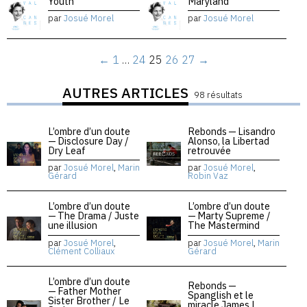
Youth
Maryland
par
Josué Morel
par
Josué Morel
←
1
…
24
25
26
27
→
AUTRES ARTICLES
98 résultats
L’ombre d’un doute
Rebonds — Lisandro
— Disclosure Day /
Alonso, la Libertad
Dry Leaf
retrouvée
par
Josué Morel
,
Marin
par
Josué Morel
,
Gérard
Robin Vaz
L’ombre d’un doute
L’ombre d’un doute
— The Drama / Juste
— Marty Supreme /
une illusion
The Mastermind
par
Josué Morel
,
par
Josué Morel
,
Marin
Clément Colliaux
Gérard
L’ombre d’un doute
Rebonds —
— Father Mother
Spanglish et le
Sister Brother / Le
miracle James L.