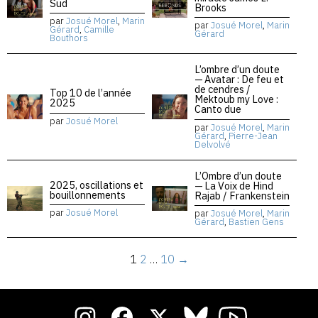
Sud
Brooks
par
Josué Morel
,
Marin
par
Josué Morel
,
Marin
Gérard
,
Camille
Gérard
Bouthors
L’ombre d’un doute
— Avatar : De feu et
de cendres /
Top 10 de l’année
Mektoub my Love :
2025
Canto due
par
Josué Morel
par
Josué Morel
,
Marin
Gérard
,
Pierre-Jean
Delvolvé
L’Ombre d’un doute
2025, oscillations et
— La Voix de Hind
bouillonnements
Rajab / Frankenstein
par
Josué Morel
par
Josué Morel
,
Marin
Gérard
,
Bastien Gens
1
2
…
10
→