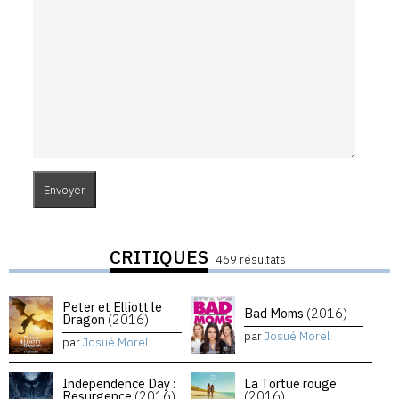
CRITIQUES
469 résultats
Peter et Elliott le
Bad Moms
(2016)
Dragon
(2016)
par
Josué Morel
par
Josué Morel
Independence Day :
La Tortue rouge
Resurgence
(2016)
(2016)