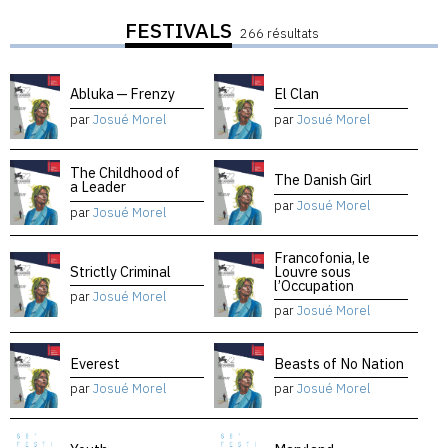
FESTIVALS
266 résultats
Abluka — Frenzy
El Clan
par
Josué Morel
par
Josué Morel
The Childhood of
The Danish Girl
a Leader
par
Josué Morel
par
Josué Morel
Francofonia, le
Strictly Criminal
Louvre sous
l’Occupation
par
Josué Morel
par
Josué Morel
Everest
Beasts of No Nation
par
Josué Morel
par
Josué Morel