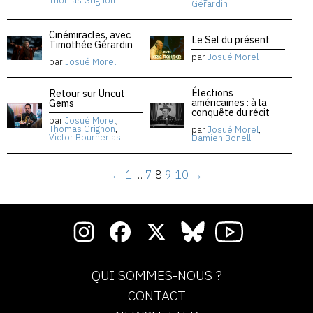
Thomas Grignon
Gérardin
Cinémiracles, avec
Le Sel du présent
Timothée Gérardin
par
Josué Morel
par
Josué Morel
Élections
Retour sur Uncut
américaines : à la
Gems
conquête du récit
par
Josué Morel
,
Thomas Grignon
,
par
Josué Morel
,
Victor Bournerias
Damien Bonelli
←
1
…
7
8
9
10
→
QUI SOMMES-NOUS ?
CONTACT