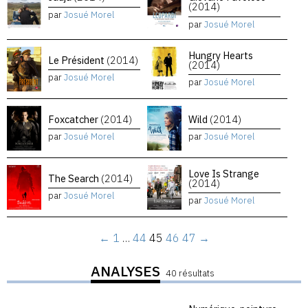
(2014)
par
Josué Morel
par
Josué Morel
Hungry Hearts
Le Président
(2014)
(2014)
par
Josué Morel
par
Josué Morel
Foxcatcher
(2014)
Wild
(2014)
par
Josué Morel
par
Josué Morel
Love Is Strange
The Search
(2014)
(2014)
par
Josué Morel
par
Josué Morel
←
1
…
44
45
46
47
→
ANALYSES
40 résultats