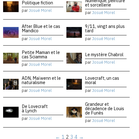
Numérique, peinture
Politique fiction
et sorcellerie
par
Josué Morel
par
Josué Morel
After Blue et le cas
9/11, vingt ans plus
Mandico
tard
par
Josué Morel
par
Josué Morel
Petite Maman et le
Le mystère Chabrol
cas Sciamma
par
Josué Morel
par
Josué Morel
ADN, Maïwenn et le
Lovecraft, un cas
naturalisme
moral
par
Josué Morel
par
Josué Morel
Grandeur et
De Lovecraft
décadence de Louis
à Lynch
de Funès
par
Josué Morel
par
Josué Morel
←
1
2
3
4
→