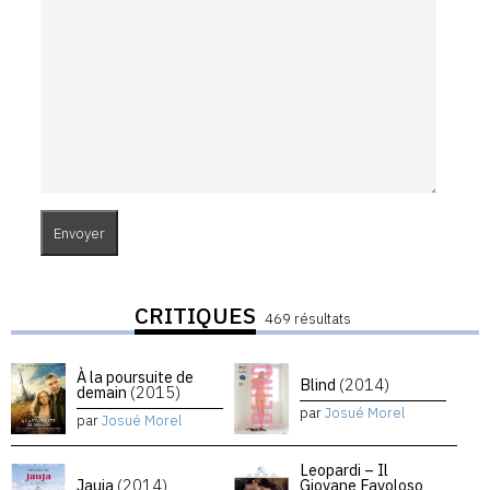
CRITIQUES
469 résultats
À la poursuite de
Blind
(2014)
demain
(2015)
par
Josué Morel
par
Josué Morel
Leopardi – Il
Jauja
(2014)
Giovane Favoloso