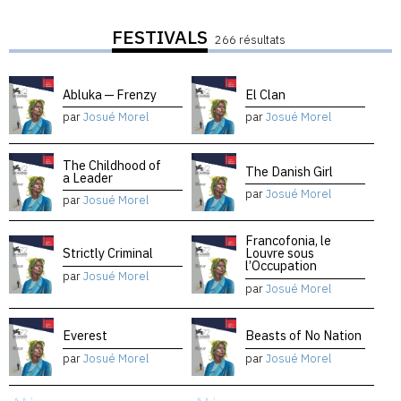
FESTIVALS
266 résultats
Abluka — Frenzy
El Clan
par
Josué Morel
par
Josué Morel
The Childhood of
The Danish Girl
a Leader
par
Josué Morel
par
Josué Morel
Francofonia, le
Strictly Criminal
Louvre sous
l’Occupation
par
Josué Morel
par
Josué Morel
Everest
Beasts of No Nation
par
Josué Morel
par
Josué Morel