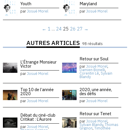
Youth
Maryland
par
Josué Morel
par
Josué Morel
←
1
…
24
25
26
27
→
AUTRES ARTICLES
98 résultats
Retour sur Soul
L’Étrange Monsieur
Victor
par
Josué Morel
,
Damien Bonelli
,
Corentin Lê
,
Sylvain
par
Josué Morel
Blandy
Top 10 de l’année
2020, une année,
2020
des défis
par
Josué Morel
par
Josué Morel
Retour sur Tenet
Débat du ciné-club
Critikat : L’Aurore
par
Josué Morel
,
Sylvain Blandy
,
Thomas
par
Josué Morel
,
Grignon
,
Timothée