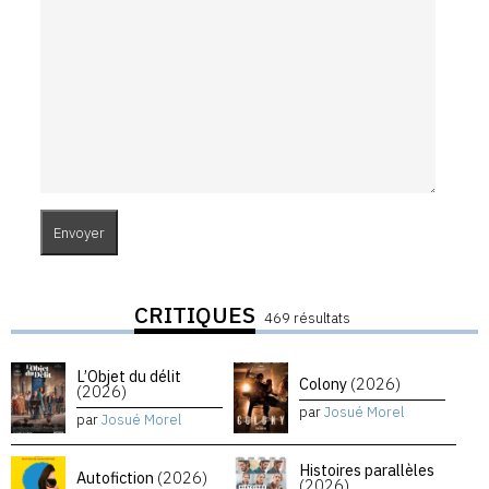
CRITIQUES
469 résultats
L’Objet du délit
Colony
(2026)
(2026)
par
Josué Morel
par
Josué Morel
Histoires parallèles
Autofiction
(2026)
(2026)