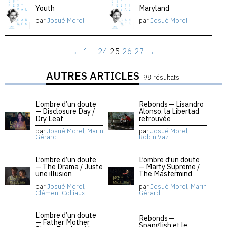
Youth
Maryland
par
Josué Morel
par
Josué Morel
←
1
…
24
25
26
27
→
AUTRES ARTICLES
98 résultats
L’ombre d’un doute
Rebonds — Lisandro
— Disclosure Day /
Alonso, la Libertad
Dry Leaf
retrouvée
par
Josué Morel
,
Marin
par
Josué Morel
,
Gérard
Robin Vaz
L’ombre d’un doute
L’ombre d’un doute
— The Drama / Juste
— Marty Supreme /
une illusion
The Mastermind
par
Josué Morel
,
par
Josué Morel
,
Marin
Clément Colliaux
Gérard
L’ombre d’un doute
Rebonds —
— Father Mother
Spanglish et le