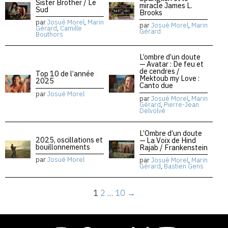
Sister Brother / Le
miracle James L.
Sud
Brooks
par
Josué Morel
,
Marin
par
Josué Morel
,
Marin
Gérard
,
Camille
Gérard
Bouthors
L’ombre d’un doute
— Avatar : De feu et
de cendres /
Top 10 de l’année
Mektoub my Love :
2025
Canto due
par
Josué Morel
par
Josué Morel
,
Marin
Gérard
,
Pierre-Jean
Delvolvé
L’Ombre d’un doute
2025, oscillations et
— La Voix de Hind
bouillonnements
Rajab / Frankenstein
par
Josué Morel
par
Josué Morel
,
Marin
Gérard
,
Bastien Gens
1
2
…
10
→