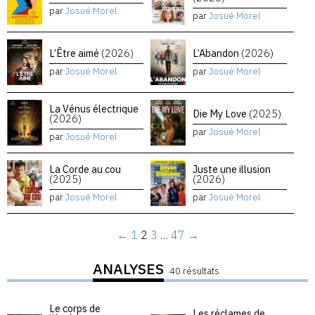
par
Josué Morel
par
Josué Morel
L’Être aimé
(2026)
L’Abandon
(2026)
par
Josué Morel
par
Josué Morel
La Vénus électrique
Die My Love
(2025)
(2026)
par
Josué Morel
par
Josué Morel
La Corde au cou
Juste une illusion
(2025)
(2026)
par
Josué Morel
par
Josué Morel
←
1
2
3
…
47
→
ANALYSES
40 résultats
Le corps de
Les réclames de