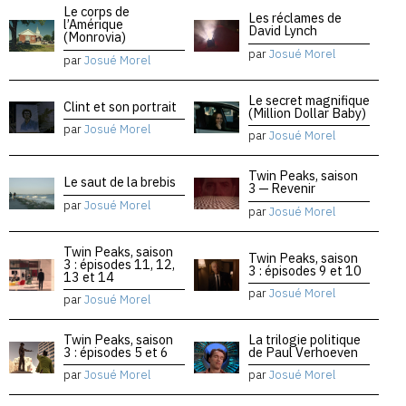
Le corps de
Les réclames de
l’Amérique
David Lynch
(Monrovia)
par
Josué Morel
par
Josué Morel
Le secret magnifique
Clint et son portrait
(Million Dollar Baby)
par
Josué Morel
par
Josué Morel
Twin Peaks, saison
Le saut de la brebis
3 — Revenir
par
Josué Morel
par
Josué Morel
Twin Peaks, saison
Twin Peaks, saison
3 : épisodes 11, 12,
3 : épisodes 9 et 10
13 et 14
par
Josué Morel
par
Josué Morel
Twin Peaks, saison
La trilogie politique
3 : épisodes 5 et 6
de Paul Verhoeven
par
Josué Morel
par
Josué Morel