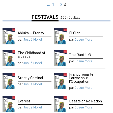
←
1
…
3
4
FESTIVALS
266 résultats
Abluka — Frenzy
El Clan
par
Josué Morel
par
Josué Morel
The Childhood of
The Danish Girl
a Leader
par
Josué Morel
par
Josué Morel
Francofonia, le
Strictly Criminal
Louvre sous
l’Occupation
par
Josué Morel
par
Josué Morel
Everest
Beasts of No Nation
par
Josué Morel
par
Josué Morel