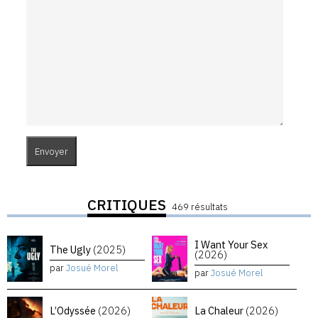
CRITIQUES
469 résultats
I Want Your Sex
The Ugly
(2025)
(2026)
par
Josué Morel
par
Josué Morel
L’Odyssée
(2026)
La Chaleur
(2026)