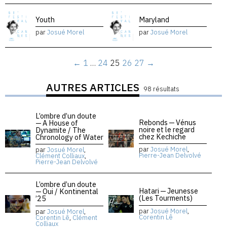
Youth
Maryland
par
Josué Morel
par
Josué Morel
←
1
…
24
25
26
27
→
AUTRES ARTICLES
98 résultats
L’ombre d’un doute
Rebonds — Vénus
— A House of
noire et le regard
Dynamite / The
chez Kechiche
Chronology of Water
par
Josué Morel
,
par
Josué Morel
,
Pierre-Jean Delvolvé
Clément Colliaux
,
Pierre-Jean Delvolvé
L’ombre d’un doute
Hatari — Jeunesse
— Oui / Kontinental
(Les Tourments)
’25
par
Josué Morel
,
par
Josué Morel
,
Corentin Lê
Corentin Lê
,
Clément
Colliaux