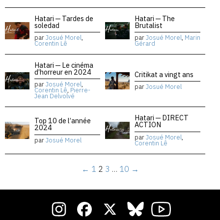
Hatari — Tardes de
Hatari — The
soledad
Brutalist
par
Josué Morel
,
par
Josué Morel
,
Marin
Corentin Lê
Gérard
Hatari — Le cinéma
d’horreur en 2024
Critikat a vingt ans
par
Josué Morel
,
par
Josué Morel
Corentin Lê
,
Pierre-
Jean Delvolvé
Hatari — DIRECT
Top 10 de l’année
ACTION
2024
par
Josué Morel
,
par
Josué Morel
Corentin Lê
←
1
2
3
…
10
→