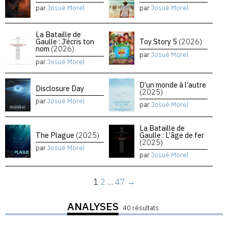
par
Josué Morel
par
Josué Morel
La Bataille de
Gaulle : J’écris ton
Toy Story 5
(2026)
nom
(2026)
par
Josué Morel
par
Josué Morel
D’un monde à l’autre
Disclosure Day
(2025)
par
Josué Morel
par
Josué Morel
La Bataille de
The Plague
(2025)
Gaulle : L’âge de fer
(2025)
par
Josué Morel
par
Josué Morel
1
2
…
47
→
ANALYSES
40 résultats