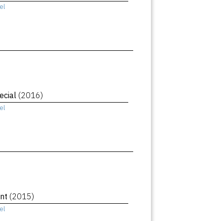
el
ecial
(2016)
el
ant
(2015)
el