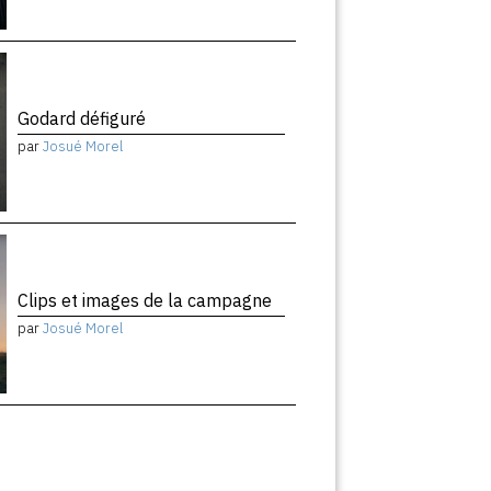
Godard défiguré
par
Josué Morel
Clips et images de la campagne
par
Josué Morel