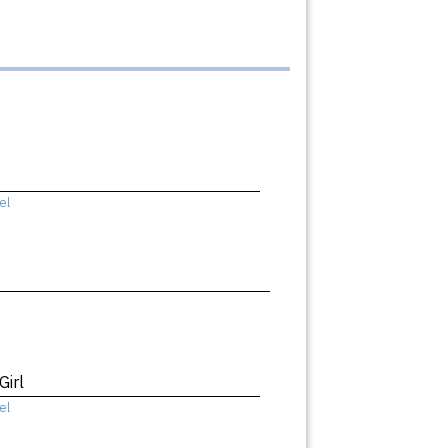
el
Girl
el