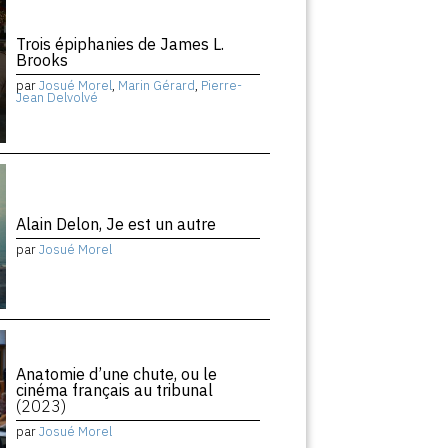
Trois épiphanies de James L.
Brooks
par
Josué Morel
,
Marin Gérard
,
Pierre-
Jean Delvolvé
Alain Delon, Je est un autre
par
Josué Morel
Anatomie d’une chute, ou le
cinéma français au tribunal
(2023)
par
Josué Morel