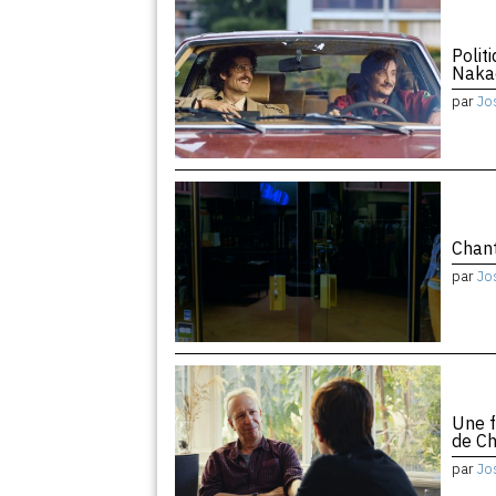
Polit
Naka
par
Jo
Chant
par
Jo
Une f
de Ch
par
Jo