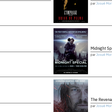
par
Josué Mor
Midnight Sp
par
Josué Mor
The Reven
par
Josué Mor