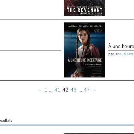
À une heure
par
Josué Mor
←
1
…
41
42
43
…
47
→
ésultats