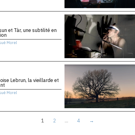
sun et Tàr, une subtilité en
ion
sué Morel
oise Lebrun, la vieillarde et
ant
sué Morel
1
2
…
4
→