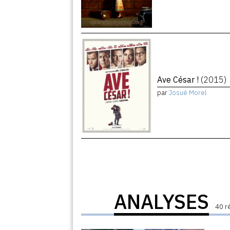
Ave César !
(2015)
par
Josué Morel
ANALYSES
40 r