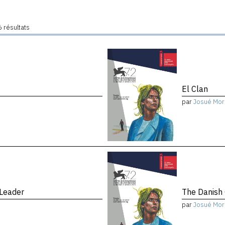
 résultats
El Clan
par
Josué Mor
 Leader
The Danish 
par
Josué Mor