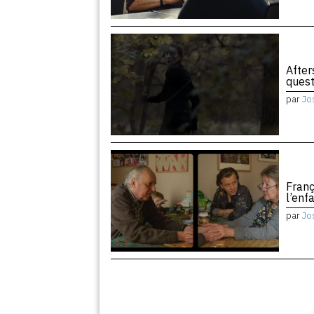
After
quest
par
Jo
Franç
l’enf
par
Jo