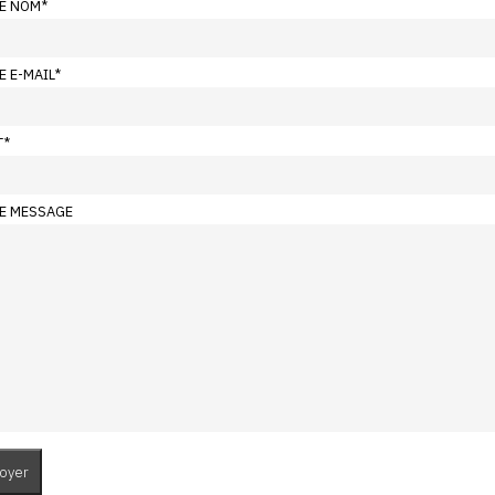
E NOM
*
E E-MAIL
*
T
*
E MESSAGE