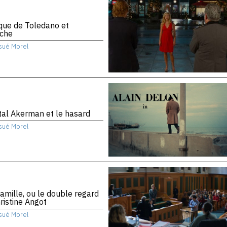
ique de Toledano et
che
sué Morel
al Akerman et le hasard
sué Morel
amille, ou le double regard
ristine Angot
sué Morel