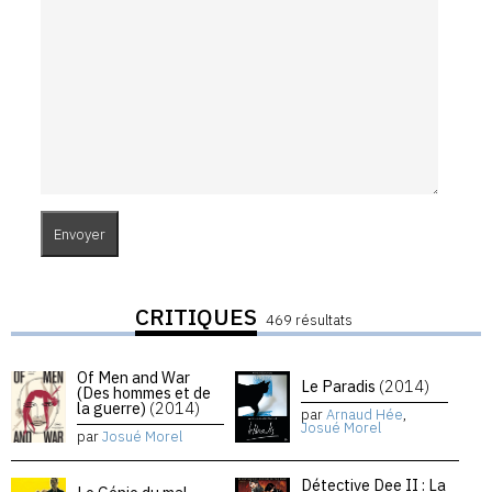
CRITIQUES
469 résultats
Of Men and War
Le Paradis
(2014)
(Des hommes et de
la guerre)
(2014)
par
Arnaud Hée
,
Josué Morel
par
Josué Morel
Détective Dee II : La