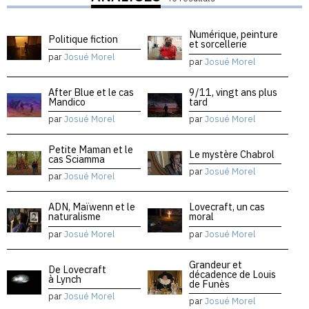
Numérique, peinture
Politique fiction
et sorcellerie
par
Josué Morel
par
Josué Morel
After Blue et le cas
9/11, vingt ans plus
Mandico
tard
par
Josué Morel
par
Josué Morel
Petite Maman et le
Le mystère Chabrol
cas Sciamma
par
Josué Morel
par
Josué Morel
ADN, Maïwenn et le
Lovecraft, un cas
naturalisme
moral
par
Josué Morel
par
Josué Morel
Grandeur et
De Lovecraft
décadence de Louis
à Lynch
de Funès
par
Josué Morel
par
Josué Morel