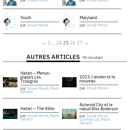
par
Josué Morel
par
Josué Morel
Youth
Maryland
par
Josué Morel
par
Josué Morel
←
1
…
24
25
26
27
→
AUTRES ARTICLES
98 résultats
Hatari — Menus-
2023, l’ancien et le
plaisirs Les
nouveau
Troisgros
par
Josué Morel
par
Josué Morel
,
Marin
Gérard
Asteroid City et le
Hatari — The Killer
nœud Wes Anderson
par
Josué Morel
,
Marin
par
Josué Morel
,
Gérard
Corentin Lê
,
Marin
Gérard