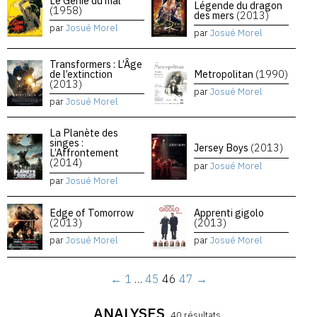
Le Génie du mal
Légende du dragon
(1958)
des mers
(2013)
par
Josué Morel
par
Josué Morel
Transformers : L’Âge
de l’extinction
Metropolitan
(1990)
(2013)
par
Josué Morel
par
Josué Morel
La Planète des
singes :
Jersey Boys
(2013)
L’Affrontement
(2014)
par
Josué Morel
par
Josué Morel
Edge of Tomorrow
Apprenti gigolo
(2013)
(2013)
par
Josué Morel
par
Josué Morel
←
1
…
45
46
47
→
ANALYSES
40 résultats