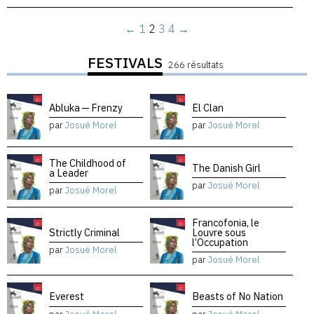
←
1
2
3
4
→
FESTIVALS
266 résultats
Abluka — Frenzy
El Clan
par
Josué Morel
par
Josué Morel
The Childhood of
The Danish Girl
a Leader
par
Josué Morel
par
Josué Morel
Francofonia, le
Strictly Criminal
Louvre sous
l’Occupation
par
Josué Morel
par
Josué Morel
Everest
Beasts of No Nation