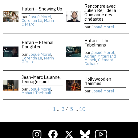
Rencontre avec
Hatari — Showing Up
Julien Rejl, de la
Quinzaine des
par
Josué Morel
,
cinéastes
Corentin Lê
,
Marin
Gérard
par
Josué Morel
Hatari — The
Hatari — Eternal
Fabelmans
Daughter
par
Josué Morel
,
par
Josué Morel
,
Adrien Mitterrand
Corentin Lê
,
Marin
Munch
,
Clément
Gérard
Colliaux
Jean-Marc Lalanne,
Hollywood en
teenage spirit
flammes
par
Josué Morel
,
par
Josué Morel
Mahaut Thébault
←
1
…
3
4
5
…
10
→